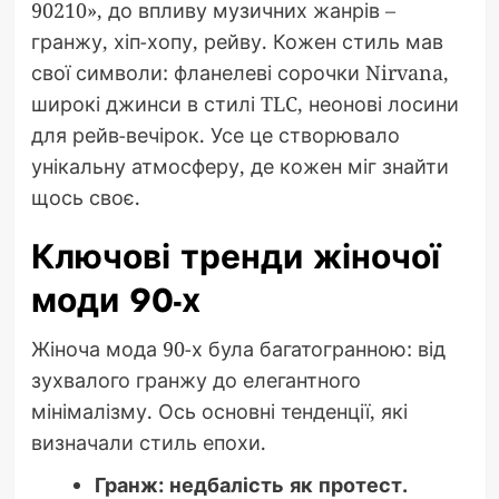
90210», до впливу музичних жанрів –
гранжу, хіп-хопу, рейву. Кожен стиль мав
свої символи: фланелеві сорочки Nirvana,
широкі джинси в стилі TLC, неонові лосини
для рейв-вечірок. Усе це створювало
унікальну атмосферу, де кожен міг знайти
щось своє.
Ключові тренди жіночої
моди 90-х
Жіноча мода 90-х була багатогранною: від
зухвалого гранжу до елегантного
мінімалізму. Ось основні тенденції, які
визначали стиль епохи.
Гранж: недбалість як протест.