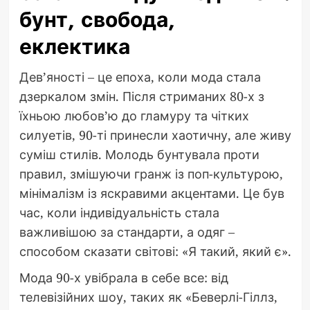
бунт, свобода,
еклектика
Дев’яності – це епоха, коли мода стала
дзеркалом змін. Після стриманих 80-х з
їхньою любов’ю до гламуру та чітких
силуетів, 90-ті принесли хаотичну, але живу
суміш стилів. Молодь бунтувала проти
правил, змішуючи гранж із поп-культурою,
мінімалізм із яскравими акцентами. Це був
час, коли індивідуальність стала
важливішою за стандарти, а одяг –
способом сказати світові: «Я такий, який є».
Мода 90-х увібрала в себе все: від
телевізійних шоу, таких як «Беверлі-Гіллз,