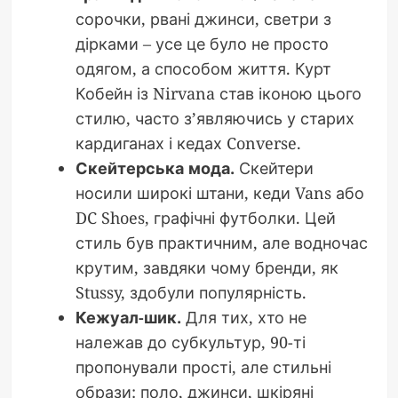
сорочки, рвані джинси, светри з
дірками – усе це було не просто
одягом, а способом життя. Курт
Кобейн із Nirvana став іконою цього
стилю, часто з’являючись у старих
кардиганах і кедах Converse.
Скейтерська мода.
Скейтери
носили широкі штани, кеди Vans або
DC Shoes, графічні футболки. Цей
стиль був практичним, але водночас
крутим, завдяки чому бренди, як
Stussy, здобули популярність.
Кежуал-шик.
Для тих, хто не
належав до субкультур, 90-ті
пропонували прості, але стильні
образи: поло, джинси, шкіряні