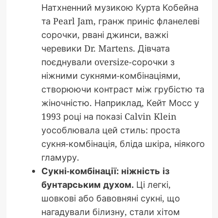
Натхненний музикою Курта Кобейна
та Pearl Jam, гранж приніс фланелеві
сорочки, рвані джинси, важкі
черевики Dr. Martens. Дівчата
поєднували oversize-сорочки з
ніжними сукнями-комбінаціями,
створюючи контраст між грубістю та
жіночністю. Наприклад, Кейт Мосс у
1993 році на показі Calvin Klein
уособлювала цей стиль: проста
сукня-комбінація, бліда шкіра, ніякого
гламуру.
Сукні-комбінації: ніжність із
бунтарським духом.
Ці легкі,
шовкові або бавовняні сукні, що
нагадували білизну, стали хітом