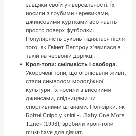
завдяки своїй універсальності. Їх
носили з грубими черевиками,
джинсовими куртками або навіть
просто поверх футболки.
Популярність суконь піднялася після
того, як Гвінет Пелтроу з’явилася в
такій на червоній доріжці.
Кроп-топи: сміливість і свобода.
Укорочені топи, що оголювали живіт,
стали символом молодіжної
культури. Їх носили з високими
джинсами, спідницями чи
спортивними штанами. Поп-зірки, як
Брітні Спірс у кліпі «…Baby One More
Time» (1998), зробили кроп-топи
must-have для дівчат.