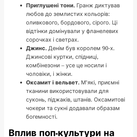
Приглушені тони.
Гранж диктував
любов до землистих кольорів:
оливкового, бордового, сірого. Ці
відтінки домінували у фланелевих
сорочках і светрах.
Джинс.
Денім був королем 90-х.
Джинсові куртки, спідниці,
комбінезони – усе це носили і
чоловіки, і жінки.
Оксамит і вельвет.
М’які, приємні
тканини використовували для
суконь, піджаків, штанів. Оксамитові
чокери та сукні додавали образам
богемності.
Вплив поп-культури на