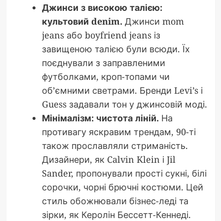
Джинси з високою талією:
культовий denim.
Джинси mom
jeans або boyfriend jeans із
завищеною талією були всюди. Їх
поєднували з заправленими
футболками, кроп-топами чи
об’ємними светрами. Бренди Levi’s і
Guess задавали тон у джинсовій моді.
Мінімалізм: чистота ліній.
На
противагу яскравим трендам, 90-ті
також прославляли стриманість.
Дизайнери, як Calvin Klein і Jil
Sander, пропонували прості сукні, білі
сорочки, чорні брючні костюми. Цей
стиль обожнювали бізнес-леді та
зірки, як Керолін Бессетт-Кеннеді.