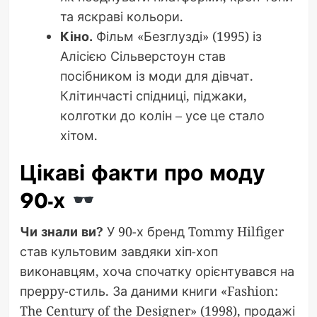
та яскраві кольори.
Кіно.
Фільм «Безглузді» (1995) із
Алісією Сільверстоун став
посібником із моди для дівчат.
Клітинчасті спідниці, піджаки,
колготки до колін – усе це стало
хітом.
Цікаві факти про моду
90-х
Чи знали ви?
У 90-х бренд Tommy Hilfiger
став культовим завдяки хіп-хоп
виконавцям, хоча спочатку орієнтувався на
преppy-стиль. За даними книги «Fashion:
The Century of the Designer» (1998), продажі