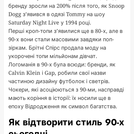
бренду зросли на 200% після того, як Snoop
Dogg з’явився в одязі Tommy на шоу
Saturday Night Live у 1994 році.
Перші кроп-топи з’явилися ще в 80-х, але в
90-х вони стали масовими завдяки поп-
зіркам. Брітні Спірс продала моду на
укорочені топи мільйонам дівчат.
Логоманія в 90-х була всюди: бренди, як
Calvin Klein і Gap, робили свої назви
частиною дизайну футболок і светрів.
Чокери, які асоціюються з 90-ми, насправді
мають коріння в історії: їх носили ще в
епоху Відродження як символ багатства.
Як відтворити стиль 90-х
сьогодні