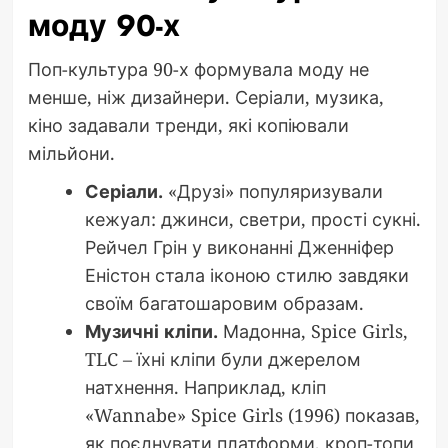
моду 90-х
Поп-культура 90-х формувала моду не
менше, ніж дизайнери. Серіали, музика,
кіно задавали тренди, які копіювали
мільйони.
Серіали.
«Друзі» популяризували
кежуал: джинси, светри, прості сукні.
Рейчел Грін у виконанні Дженніфер
Еністон стала іконою стилю завдяки
своїм багатошаровим образам.
Музичні кліпи.
Мадонна, Spice Girls,
TLC – їхні кліпи були джерелом
натхнення. Наприклад, кліп
«Wannabe» Spice Girls (1996) показав,
як поєднувати платформи, кроп-топи