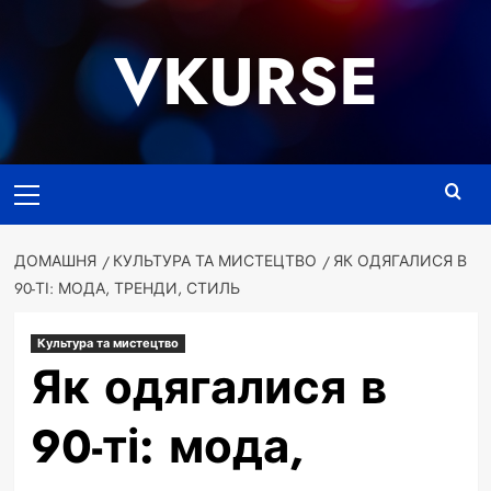
Перейти
до
VKURSE
вмісту
Основне
меню
ДОМАШНЯ
КУЛЬТУРА ТА МИСТЕЦТВО
ЯК ОДЯГАЛИСЯ В
90-ТІ: МОДА, ТРЕНДИ, СТИЛЬ
Культура та мистецтво
Як одягалися в
90-ті: мода,