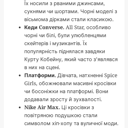
Їх носили з рваними джинсами,
сукнями чи шортами. Чорні моделі з
вісьмома дірками стали класикою.
Кеди Converse.
All Star, особливо
чорні чи білі, були улюбленцями
скейтерів і музикантів. Їх
популярність піднялася завдяки
Курту Кобейну, який часто з’являвся
в них на сцені.
Платформи.
Дівчата, натхненні Spice
Girls, обожнювали масивні кросівки
чи босоніжки на платформі. Вони
додавали зросту й зухвалості.
Nike Air Max.
Ці кросівки з
повітряною подушкою стали
символом хіп-хопу та вуличної моди.