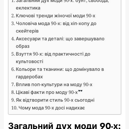
Загальний дух моди 90-х: бунт, свобода,
еклектика
Ключові тренди жіночої моди 90-х
Чоловіча мода 90-х: від хіп-хопу до
скейтерів
Аксесуари та деталі: що завершувало
образ
Взуття 90-х: від практичності до
культовості
Кольори та тканини: що домінувало в
гардеробах
Вплив поп-культури на моду 90-х
Цікаві факти про моду 90-х
Як відтворити стиль 90-х сьогодні
Чому мода 90-х досі надихає
Загальний дух моди 90-х: