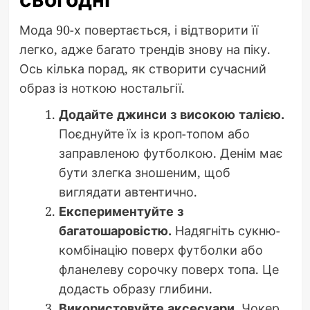
Мода 90-х повертається, і відтворити її
легко, адже багато трендів знову на піку.
Ось кілька порад, як створити сучасний
образ із ноткою ностальгії.
Додайте джинси з високою талією.
Поєднуйте їх із кроп-топом або
заправленою футболкою. Денім має
бути злегка зношеним, щоб
виглядати автентично.
Експериментуйте з
багатошаровістю.
Надягніть сукню-
комбінацію поверх футболки або
фланелеву сорочку поверх топа. Це
додасть образу глибини.
Використовуйте аксесуари.
Чокер,