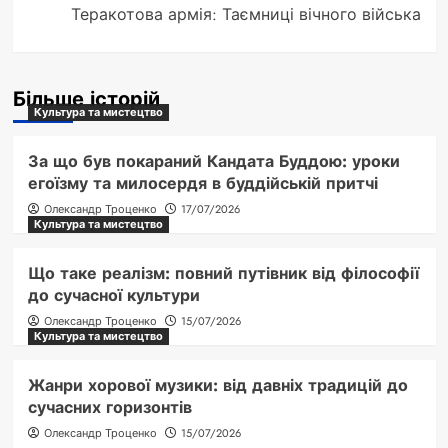
Теракотова армія: Таємниці вічного війська
Більше історій
Культура та мистецтво
За що був покараний Кандата Буддою: уроки
егоїзму та милосердя в буддійській притчі
Олександр Троценко
17/07/2026
Культура та мистецтво
Що таке реалізм: повний путівник від філософії
до сучасної культури
Олександр Троценко
15/07/2026
Культура та мистецтво
Жанри хорової музики: від давніх традицій до
сучасних горизонтів
Олександр Троценко
15/07/2026