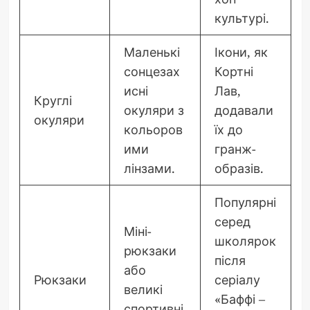
культурі.
Маленькі
Ікони, як
сонцезах
Кортні
исні
Лав,
Круглі
окуляри з
додавали
окуляри
кольоров
їх до
ими
гранж-
лінзами.
образів.
Популярні
серед
Міні-
школярок
рюкзаки
після
або
Рюкзаки
серіалу
великі
«Баффі –
спортивні