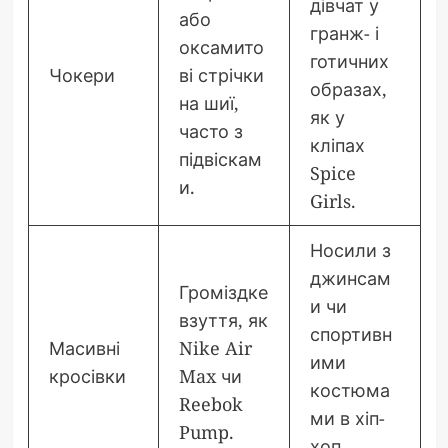
дівчат у
або
гранж- і
оксамито
готичних
Чокери
ві стрічки
образах,
на шиї,
як у
часто з
кліпах
підвіскам
Spice
и.
Girls.
Носили з
джинсам
Громіздке
и чи
взуття, як
спортивн
Масивні
Nike Air
ими
кросівки
Max чи
костюма
Reebok
ми в хіп-
Pump.
хоп