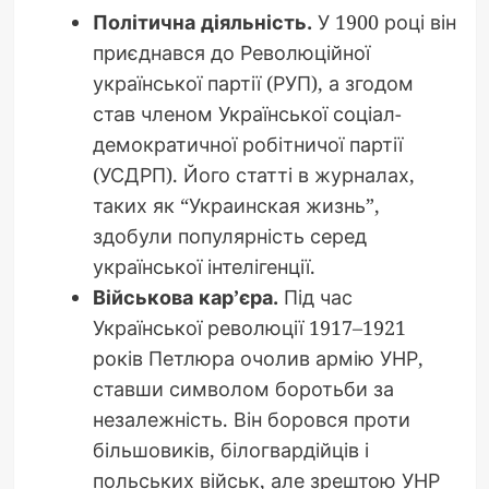
Політична діяльність.
У 1900 році він
приєднався до Революційної
української партії (РУП), а згодом
став членом Української соціал-
демократичної робітничої партії
(УСДРП). Його статті в журналах,
таких як “Украинская жизнь”,
здобули популярність серед
української інтелігенції.
Військова кар’єра.
Під час
Української революції 1917–1921
років Петлюра очолив армію УНР,
ставши символом боротьби за
незалежність. Він боровся проти
більшовиків, білогвардійців і
польських військ, але зрештою УНР