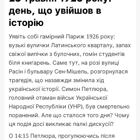
день, що увійшов в
історію
Уявіть собі гамірний Париж 1926 року:
вузькі вулички Латинського кварталу, запах
свіжої випічки з булочних, гомін студентів
біля книгарень. Саме тут, на розі вулиці
Расін і бульвару Сен-Мішель, розгорнулася
трагедія, що назавжди змінила хід
української історії. Симон Петлюра,
головний отаман військ Української
Народної Республіки (УНР), був смертельно
поранений. Але що сталося того дня? Чому
ця подія досі викликає палкі дискусії?
О 14:15 Петлюра, прогулюючись після