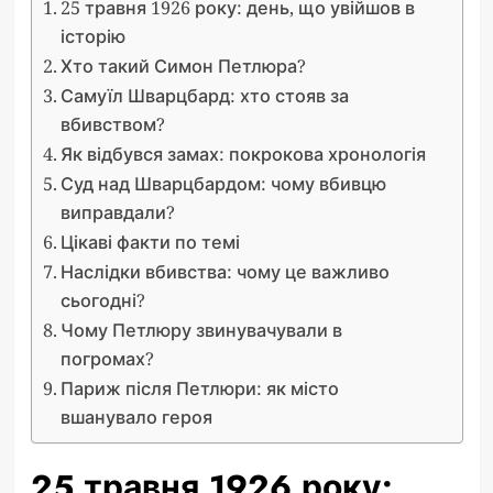
25 травня 1926 року: день, що увійшов в
історію
Хто такий Симон Петлюра?
Самуїл Шварцбард: хто стояв за
вбивством?
Як відбувся замах: покрокова хронологія
Суд над Шварцбардом: чому вбивцю
виправдали?
Цікаві факти по темі
Наслідки вбивства: чому це важливо
сьогодні?
Чому Петлюру звинувачували в
погромах?
Париж після Петлюри: як місто
вшанувало героя
25 травня 1926 року: