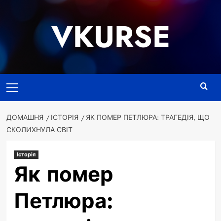
Перейти
до
VKURSE
вмісту
Основне
меню
ДОМАШНЯ
ІСТОРІЯ
ЯК ПОМЕР ПЕТЛЮРА: ТРАГЕДІЯ, ЩО
СКОЛИХНУЛА СВІТ
Історія
Як помер
Петлюра: