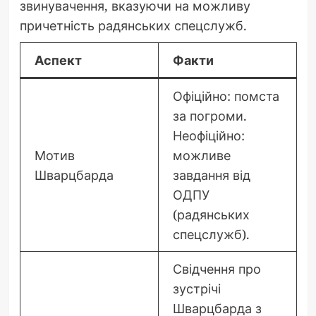
звинувачення, вказуючи на можливу
причетність радянських спецслужб.
Аспект
Факти
Офіційно: помста
за погроми.
Неофіційно:
Мотив
можливе
Шварцбарда
завдання від
ОДПУ
(радянських
спецслужб).
Свідчення про
зустрічі
Шварцбарда з