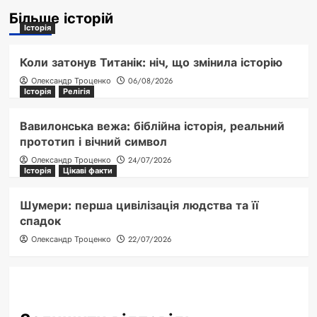
Більше історій
Історія
Коли затонув Титанік: ніч, що змінила історію
Олександр Троценко
06/08/2026
Історія
Релігія
Вавилонська вежа: біблійна історія, реальний
прототип і вічний символ
Олександр Троценко
24/07/2026
Історія
Цікаві факти
Шумери: перша цивілізація людства та її
спадок
Олександр Троценко
22/07/2026