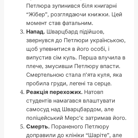
Петлюра зупинився біля книгарні
“Жібер”, розглядаючи книжки. Цей
момент став фатальним.
Напад.
Шварцбард підійшов,
звернувся до Петлюри українською,
щоб упевнитися в його особі, і
випустив сім куль. Перша влучила в
плече, змусивши Петлюру впасти.
Смертельною стала п’ята куля, яка
пробила груди, легені та серце.
Реакція перехожих.
Натовп
студентів намагався влаштувати
самосуд над Шварцбардом, але
поліцейський Мерс’є затримав його.
Смерть.
Пораненого Петлюру
доправили до клініки “Шаріте”, але