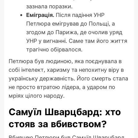
зазнала поразки.
Еміграція.
Після падіння УНР
Петлюра емігрував до Польщі, а
згодом до Парижа, де очолив уряд
УНР у вигнанні. Саме там його життя
трагічно обірвалося.
Петлюра був людиною, яка поєднувала в
собі інтелект, харизму та непохитну віру в
українську державність. Його смерть стала
не просто втратою лідера, а ударом по
мріях цілого народу.
Самуїл Шварцбард: хто
стояв за вбивством?
Вбивцею Петлюри був Самуїл Шварцбард