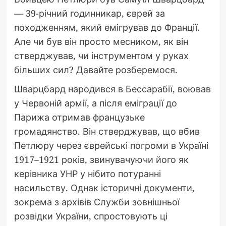
— 39-річний годинникар, єврей за
походженням, який емігрував до Франції.
Але чи був він просто месником, як він
стверджував, чи інструментом у руках
більших сил? Давайте розберемося.
Шварцбард народився в Бессарабії, воював
у Червоній армії, а після еміграції до
Парижа отримав французьке
громадянство. Він стверджував, що вбив
Петлюру через єврейські погроми в Україні
1917–1921 років, звинувачуючи його як
керівника УНР у нібито потуранні
насильству. Однак історичні документи,
зокрема з архівів Служби зовнішньої
розвідки України, спростовують ці