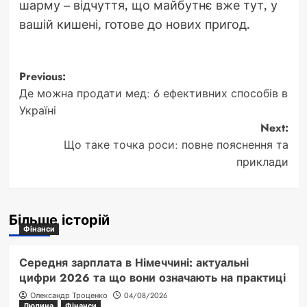
шарму – відчуття, що майбутнє вже тут, у
вашій кишені, готове до нових пригод.
Post
Previous:
Де можна продати мед: 6 ефективних способів в
navigation
Україні
Next:
Що таке точка роси: повне пояснення та
приклади
Більше історій
Фінанси
Середня зарплата в Німеччині: актуальні
цифри 2026 та що вони означають на практиці
Олександр Троценко
04/08/2026
Людина
Фінанси