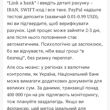
“Link a bank” і введіть деталі рахунку –
IBAN, SWIFT-код і все таке. PayPal надішле
тестові депозити (зазвичай 0.01-0.99 USD),
які ви підтвердите, щоб верифікувати
рахунок. Цей процес може зайняти 2-3 дні,
але після нього поповнення стає
автоматичним. Психологічно це заспокоює,
бо ви відчуваєте, ніби ваші гроші “в
безпеці”, без ризику переплат.
Але ось нюанс: у регіонах з валютним
контролем, як Україна, Національний банк
може вимагати додаткових документів для
великих сум. За даними, транзакції понад
400 000 грн на рік підлягають моніторингу,
тож плануйте заздалегідь. Якщо ви
фрілансер, цей метод ідеальний для