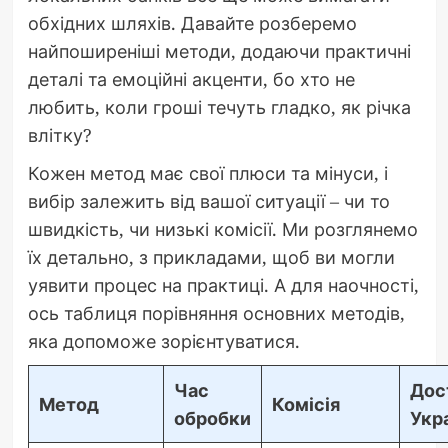
обхідних шляхів. Давайте розберемо
найпоширеніші методи, додаючи практичні
деталі та емоційні акценти, бо хто не
любить, коли гроші течуть гладко, як річка
влітку?
Кожен метод має свої плюси та мінуси, і
вибір залежить від вашої ситуації – чи то
швидкість, чи низькі комісії. Ми розглянемо
їх детально, з прикладами, щоб ви могли
уявити процес на практиці. А для наочності,
ось таблиця порівняння основних методів,
яка допоможе зорієнтуватися.
Час
Дос
Метод
Комісія
обробки
Укра