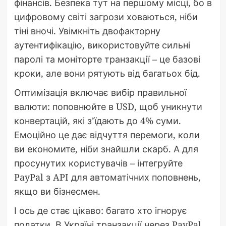
фінансів. Безпека тут на першому місці, бо в
цифровому світі загрози ховаються, ніби
тіні вночі. Увімкніть двофакторну
аутентифікацію, використовуйте сильні
паролі та моніторте транзакції – це базові
кроки, але вони рятують від багатьох бід.
Оптимізація включає вибір правильної
валюти: поповнюйте в USD, щоб уникнути
конвертацій, які з’їдають до 4% суми.
Емоційно це дає відчуття перемоги, коли
ви економите, ніби знайшли скарб. А для
просунутих користувачів – інтегруйте
PayPal з API для автоматічних поповнень,
якщо ви бізнесмен.
І ось де стає цікаво: багато хто ігнорує
податки. В Україні транзакції через PayPal