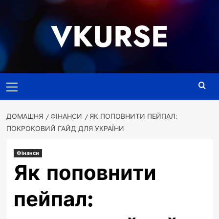
Перейти
до
VKURSE
вмісту
Основне
меню
ДОМАШНЯ
ФІНАНСИ
ЯК ПОПОВНИТИ ПЕЙПАЛ:
ПОКРОКОВИЙ ГАЙД ДЛЯ УКРАЇНИ
Фінанси
Як поповнити
пейпал: