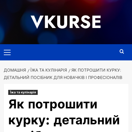
Перейти
до
VKURSE
вмісту
Основне
меню
ДОМАШНЯ
ЇЖА ТА КУЛІНАРІЯ
ЯК ПОТРОШИТИ КУРКУ:
ДЕТАЛЬНИЙ ПОСІБНИК ДЛЯ НОВАЧКІВ І ПРОФЕСІОНАЛІВ
Їжа та кулінарія
Як потрошити
курку: детальний