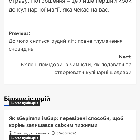
страву. Потрошення – це лише перший крок
до кулінарної магії, яка чекає на вас.
Post
Previous:
До чого сниться рудий кіт: повне тлумачення
navigation
сновидінь
Next:
В’ялені помідори: з чим їсти, як подавати та
створювати кулінарні шедеври
Більше історій
Їжа та кулінарія
Як зберігати імбир: перевірені способи, щоб
корінь залишався свіжим тижнями
Олександр Троценко
05/08/2026
Їжа та кулінарія