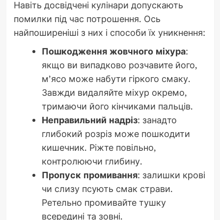
Навіть досвідчені кулінари допускають
помилки під час потрошення. Ось
найпоширеніші з них і способи їх уникнення:
Пошкодження жовчного міхура
:
якщо ви випадково розчавите його,
м’ясо може набути гіркого смаку.
Завжди видаляйте міхур окремо,
тримаючи його кінчиками пальців.
Неправильний надріз
: занадто
глибокий розріз може пошкодити
кишечник. Ріжте повільно,
контролюючи глибину.
Пропуск промивання
: залишки крові
чи слизу псують смак страви.
Ретельно промивайте тушку
всередині та зовні.