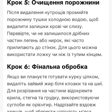
Крок 5: Очищення порожнини
Після видалення нутрощів промийте
порожнину тушки холодною водою, щоб
видалити залишки крові чи слизу.
Перевірте, чи не залишилося дрібних
частин легень або нирок, які часто
прилипають до стінок. Для цього можна
використати ложку чи ніж із тупим кінцем.
Крок 6: Фінальна обробка
Якщо ви плануєте готувати курку цілком,
видаліть зайвий жир біля клоаки та на шиї.
Для розрізання на частини відокремте
крила, стегна та грудку, використовуючи
суглоби як орієнтир. Надрізайте вздовж
хрящів, щоб зберегти цілісність м’яса.