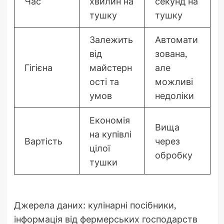
Час
хвилин на
секунд на
тушку
тушку
Залежить
Автомати
від
зована,
Гігієна
майстерн
але
ості та
можливі
умов
недоліки
Економія
Вища
на купівлі
Вартість
через
цілої
обробку
тушки
Джерела даних: кулінарні посібники,
інформація від фермерських господарств