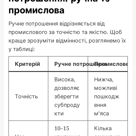
промислова
Ручне потрошення відрізняється від
промислового за точністю та якістю. Щоб
краще зрозуміти відмінності, розглянемо їх
у таблиці:
Критерій
Ручне потрошення
Промислове п
Висока,
Нижча,
дозволяє
можливі
Точність
зберегти
пошкодж
субпроду
ення
кти
м’яса
10–15
Кілька