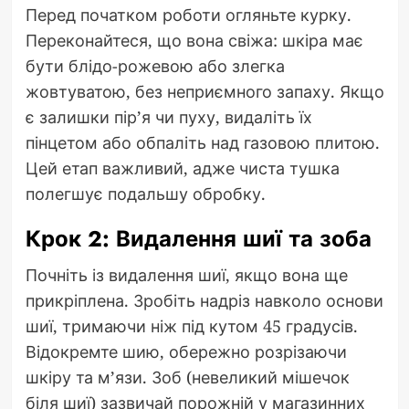
Перед початком роботи огляньте курку.
Переконайтеся, що вона свіжа: шкіра має
бути блідо-рожевою або злегка
жовтуватою, без неприємного запаху. Якщо
є залишки пір’я чи пуху, видаліть їх
пінцетом або обпаліть над газовою плитою.
Цей етап важливий, адже чиста тушка
полегшує подальшу обробку.
Крок 2: Видалення шиї та зоба
Почніть із видалення шиї, якщо вона ще
прикріплена. Зробіть надріз навколо основи
шиї, тримаючи ніж під кутом 45 градусів.
Відокремте шию, обережно розрізаючи
шкіру та м’язи. Зоб (невеликий мішечок
біля шиї) зазвичай порожній у магазинних