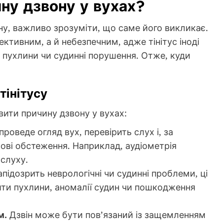
ну дзвону у вухах?
ну, важливо зрозуміти, що саме його викликає.
тивним, а й небезпечним, адже тінітус іноді
т пухлини чи судинні порушення. Отже, куди
тінітусу
вити причину дзвону у вухах:
роведе огляд вух, перевірить слух і, за
кові обстеження. Наприклад, аудіометрія
слуху.
ідозрить неврологічні чи судинні проблеми, ці
и пухлини, аномалії судин чи пошкодження
м.
Дзвін може бути пов’язаний із защемленням