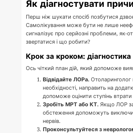
Як діагностувати причи
Перш ніж шукати спосіб позбутися дзво
Самолікування може бути не лише неефек
сигналізує про серйозні проблеми, як-о
звертатися і що робити?
Крок за кроком: діагностика 
Ось чіткий план дій, який допоможе вия
Відвідайте ЛОРа.
Отоларинголог п
необхідності, направить на додат
допоможе оцінити ступінь втрати 
Зробіть МРТ або КТ.
Якщо ЛОР зап
обстеження допоможуть виключит
нервів.
Проконсультуйтеся з невролого