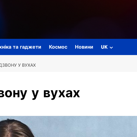
ехніка та гаджети
Космос
Новини
UK
ДЗВОНУ У ВУХАХ
вону у вухах