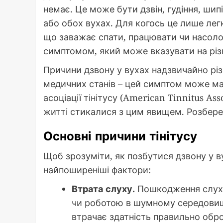
немає. Це може бути дзвін, гудіння, шип
або обох вухах. Для когось це лише лег
що заважає спати, працювати чи насоло
симптомом, який може вказувати на різ
Причини дзвону у вухах надзвичайно різ
медичних станів – цей симптом може м
асоціації тінітусу (American Tinnitus Ass
житті стикалися з цим явищем. Розбере
Основні причини тінітусу
Щоб зрозуміти, як позбутися дзвону у в
найпоширеніші фактори:
Втрата слуху.
Пошкодження слухо
чи роботою в шумному середовищі
втрачає здатність правильно обр