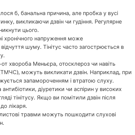
ося б, банальна причина, але пробка у вусі
нку, викликаючи дзвін чи гудіння. Регулярне
никнути цього.
ні хронічного напруження може
відчуття шуму. Тінітус часто загострюється в
у.
от хвороба Меньєра, отосклероз чи навіть
ТМЧС), можуть викликати дзвін. Наприклад, при
джується запамороченням і втратою слуху.
антибіотики, діуретики чи аспірин у високих
ляді тінітусу. Якщо ви помітили дзвін після
 до лікаря.
листові травми можуть пошкодити слухові
н.