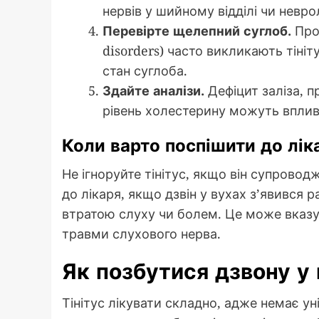
нервів у шийному відділі чи невр
Перевірте щелепний суглоб.
Про
disorders) часто викликають тіні
стан суглоба.
Здайте аналізи.
Дефіцит заліза, 
рівень холестерину можуть вплива
Коли варто поспішити до лік
Не ігноруйте тінітус, якщо він супрово
до лікаря, якщо дзвін у вухах з’явився
втратою слуху чи болем. Це може вказув
травми слухового нерва.
Як позбутися дзвону у
Тінітус лікувати складно, адже немає уні