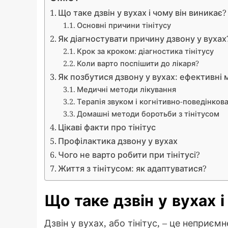
Що таке дзвін у вухах і чому він виникає?
Основні причини тінітусу
Як діагностувати причину дзвону у вухах
Крок за кроком: діагностика тінітусу
Коли варто поспішити до лікаря?
Як позбутися дзвону у вухах: ефективні
Медичні методи лікування
Терапія звуком і когнітивно-поведінкова
Домашні методи боротьби з тінітусом
Цікаві факти про тінітус
Профілактика дзвону у вухах
Чого не варто робити при тінітусі?
Життя з тінітусом: як адаптуватися?
Що таке дзвін у вухах і
Дзвін у вухах, або тінітус, – це неприєм