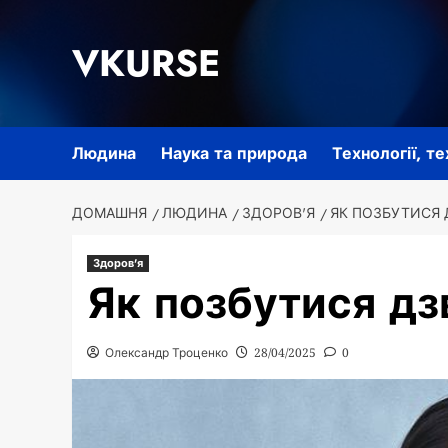
Перейти
до
VKURSE
вмісту
Людина
Наука та природа
Технології, т
ДОМАШНЯ
ЛЮДИНА
ЗДОРОВ'Я
ЯК ПОЗБУТИСЯ 
Здоров'я
Як позбутися дз
Олександр Троценко
28/04/2025
0