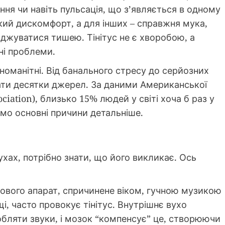
іння чи навіть пульсація, що з’являється в одному
кий дискомфорт, а для інших – справжня мука,
джуватися тишею. Тінітус не є хворобою, а
ні проблеми.
номанітні. Від банального стресу до серйозних
ати десятки джерел. За даними Американської
ociation), близько 15% людей у світі хоча б раз у
мо основні причини детальніше.
ухах, потрібно знати, що його викликає. Ось
вого апарат, спричинене віком, гучною музикою
, часто провокує тінітус. Внутрішнє вухо
обляти звуки, і мозок “компенсує” це, створюючи