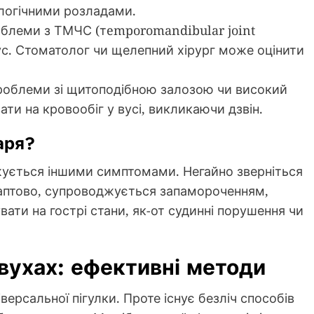
ологічними розладами.
блеми з ТМЧС (тemporomandibular joint
тус. Стоматолог чи щелепний хірург може оцінити
проблеми зі щитоподібною залозою чи високий
ти на кровообіг у вусі, викликаючи дзвін.
аря?
джується іншими симптомами. Негайно зверніться
 раптово, супроводжується запамороченням,
ати на гострі стани, як-от судинні порушення чи
 вухах: ефективні методи
версальної пігулки. Проте існує безліч способів