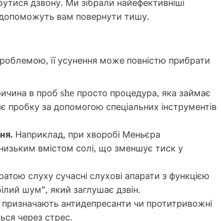
бутися дзвону. Ми зібрали найефективніші
і допоможуть вам повернути тишу.
роблемою, її усунення може повністю прибрати
чина в проб she просто процедура, яка займає
яє пробку за допомогою спеціальних інструментів
ня.
Наприклад, при хворобі Меньєра
 низьким вмістом солі, що зменшує тиск у
ратою слуху сучасні слухові апарати з функцією
ілий шум”, який заглушає дзвін.
 призначають антидепресанти чи протитривожні
ься через стрес.