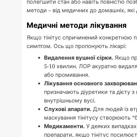
полегшити стан або навіть повністю поз
методи – від медичних до домашніх, як
Медичні методи лікування
Якщо тінітус спричинений конкретною п
симптом. Ось що пропонують лікарі:
Видалення вушної сірки.
Якщо при
5-10 хвилин. ЛОР акуратно видал
або промивання.
Лікування основного захворюван
призначають діуретики та дієту з
внутрішньому вусі.
Слухові апарати.
Для людей із вт
маскування тінітусу створюють “б
Медикаменти.
У деяких випадках
препарати, якщо тінітус посилюєт