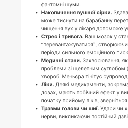
фантомні шуми.
Накопичення вушної сірки.
Здавал
може тиснути на барабанну перети
чищення вух у лікаря допоможе у
Стрес і тривога.
Ваш мозок у ста
“перевантажуватися”, створюючи 
періоди сильного емоційного тиск
Медичні стани.
Захворювання, як-
проблеми зі щелепним суглобом (
хворобі Меньєра тінітус супрово
Ліки.
Деякі медикаменти, зокрема 
дозах, мають побічний ефект у виг
початку прийому ліків, зверніться
Травми голови чи шиї.
Удари чи х
нерви, викликаючи постійний дзві