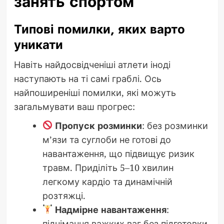
занять спортом
Типові помилки, яких варто
уникати
Навіть найдосвідченіші атлети іноді
наступають на ті самі граблі. Ось
найпоширеніші помилки, які можуть
загальмувати ваш прогрес:
Пропуск розминки
: без розминки
м’язи та суглоби не готові до
навантаження, що підвищує ризик
травм. Приділіть 5–10 хвилин
легкому кардіо та динамічній
розтяжці.
Надмірне навантаження
:
піднімання важких ваг без підготовки