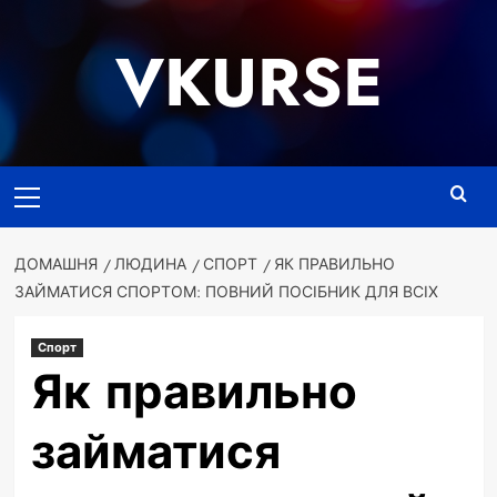
Перейти
до
VKURSE
вмісту
Основне
меню
ДОМАШНЯ
ЛЮДИНА
СПОРТ
ЯК ПРАВИЛЬНО
ЗАЙМАТИСЯ СПОРТОМ: ПОВНИЙ ПОСІБНИК ДЛЯ ВСІХ
Спорт
Як правильно
займатися