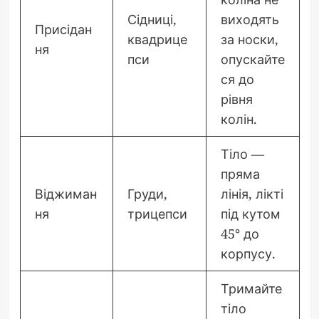
Сідниці,
виходять
Присідан
квадрице
за носки,
ня
пси
опускайте
ся до
рівня
колін.
Тіло —
пряма
Віджиман
Груди,
лінія, лікті
ня
трицепси
під кутом
45° до
корпусу.
Тримайте
тіло