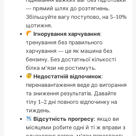
— прямий шлях до розтягнень.
Збільшуйте вагу поступово, на 5–10%
щотижня.
Ігнорування харчування
:
тренування без правильного
харчування — це як машина без
бензину. Без достатньої кількості
білка м’язи не ростимуть.
Недостатній відпочинок
:
перенавантаження веде до вигорання
та зниження результатів. Давайте
тілу 1–2 дні повного відпочинку на
тиждень.
Відсутність прогресу
: якщо ви
місяцями робите одні й ті ж вправи з
однаковою вагою, м’язи перестають