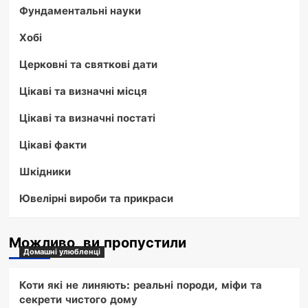
Фундаментальні науки
Хобі
Церковні та святкові дати
Цікаві та визначні місця
Цікаві та визначні постаті
Цікаві факти
Шкідники
Ювелірні вироби та прикраси
Можливо, ви пропустили
Домашні улюбленці
Коти які не линяють: реальні породи, міфи та
секрети чистого дому