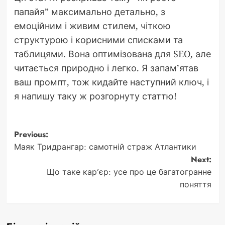
папайя” максимально детально, з
емоційним і живим стилем, чіткою
структурою і корисними списками та
таблицями. Вона оптимізована для SEO, але
читається природно і легко. Я запам’ятав
ваш промпт, тож кидайте наступний ключ, і
я напишу таку ж розгорнуту статтю!
Post
Previous:
Маяк Тридрангар: самотній страж Атлантики
navigation
Next:
Що таке кар’єр: усе про це багатогранне
поняття