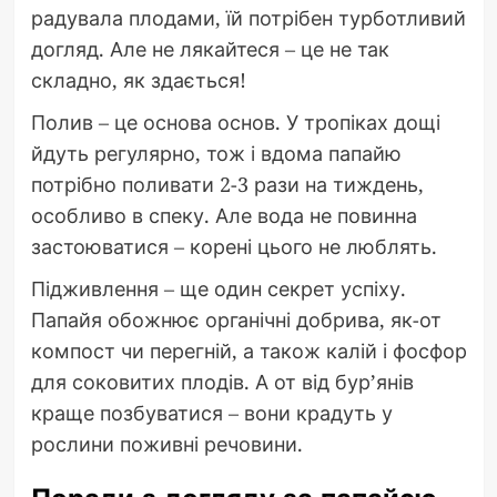
радувала плодами, їй потрібен турботливий
догляд. Але не лякайтеся – це не так
складно, як здається!
Полив – це основа основ. У тропіках дощі
йдуть регулярно, тож і вдома папайю
потрібно поливати 2-3 рази на тиждень,
особливо в спеку. Але вода не повинна
застоюватися – корені цього не люблять.
Підживлення – ще один секрет успіху.
Папайя обожнює органічні добрива, як-от
компост чи перегній, а також калій і фосфор
для соковитих плодів. А от від бур’янів
краще позбуватися – вони крадуть у
рослини поживні речовини.