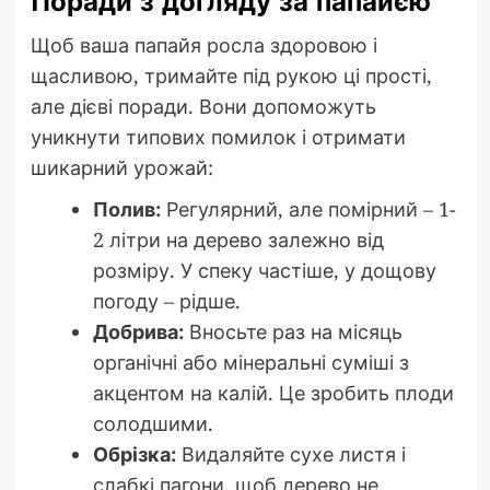
Поради з догляду за папайєю
Щоб ваша папайя росла здоровою і
щасливою, тримайте під рукою ці прості,
але дієві поради. Вони допоможуть
уникнути типових помилок і отримати
шикарний урожай:
Полив:
Регулярний, але помірний – 1-
2 літри на дерево залежно від
розміру. У спеку частіше, у дощову
погоду – рідше.
Добрива:
Вносьте раз на місяць
органічні або мінеральні суміші з
акцентом на калій. Це зробить плоди
солодшими.
Обрізка:
Видаляйте сухе листя і
слабкі пагони, щоб дерево не