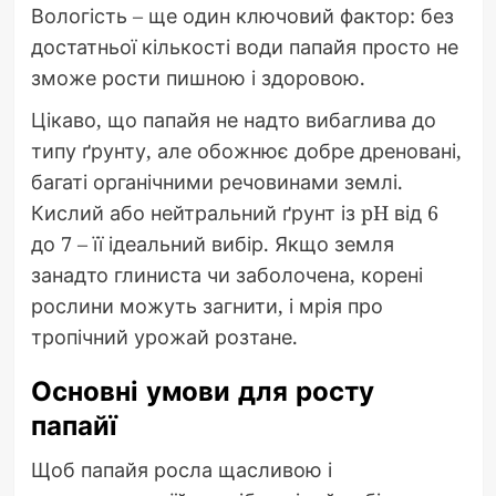
Вологість – ще один ключовий фактор: без
достатньої кількості води папайя просто не
зможе рости пишною і здоровою.
Цікаво, що папайя не надто вибаглива до
типу ґрунту, але обожнює добре дреновані,
багаті органічними речовинами землі.
Кислий або нейтральний ґрунт із pH від 6
до 7 – її ідеальний вибір. Якщо земля
занадто глиниста чи заболочена, корені
рослини можуть загнити, і мрія про
тропічний урожай розтане.
Основні умови для росту
папайї
Щоб папайя росла щасливою і