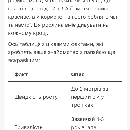
розміром: від маленьких, як яблуко, до
гігантів вагою до 7 кг! А її листя не лише
красиве, а й корисне – з нього роблять чаї
та настої. Ця рослина вміє дивувати на
кожному кроці.
Ось таблиця з цікавими фактами, які
зроблять ваше знайомство з папайєю ще
яскравішим:
Факт
Опис
До 2 метрів за
Швидкість росту
перший рік у
тропіках!
Зазвичай 4-5
Тривалість
років, але