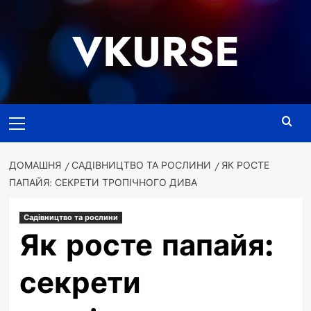
Перейти
до
VKURSE
вмісту
Основне
меню
ДОМАШНЯ
САДІВНИЦТВО ТА РОСЛИНИ
ЯК РОСТЕ
ПАПАЙЯ: СЕКРЕТИ ТРОПІЧНОГО ДИВА
Садівництво та рослини
Як росте папайя:
секрети