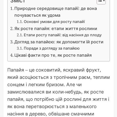
Зміст
Природне середовище папайї: де вона
почувається як удома
Основні умови для росту папайї
Як росте папайя: етапи життя рослини
Етапи росту папайї: від насіння до плоду
Догляд за папайєю: як допомогти їй рости
Поради з догляду за папайєю
Цікаві факти про те, як росте папайя
Папайя – це соковитий, яскравий фрукт,
який асоціюється з тропічним раєм, теплим
сонцем і легким бризом. Але чи
замислювалися ви коли-небудь, як росте
папайя, що потрібно цій рослині для життя і
як вона перетворюється з маленького
насіння в дерево, обвішане смачними