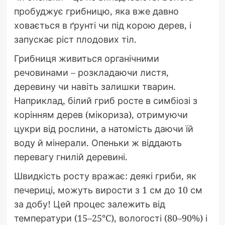
пробуджує грибницю, яка вже давно
ховається в ґрунті чи під корою дерев, і
запускає ріст плодових тіл.
Грибниця живиться органічними
речовинами – розкладаючи листя,
деревину чи навіть залишки тварин.
Наприклад, білий гриб росте в симбіозі з
корінням дерев (мікориза), отримуючи
цукри від рослини, а натомість даючи їй
воду й мінерали. Опеньки ж віддають
перевагу гнилій деревині.
Швидкість росту вражає: деякі гриби, як
печериці, можуть вирости з 1 см до 10 см
за добу! Цей процес залежить від
температури (15–25°C), вологості (80–90%) і