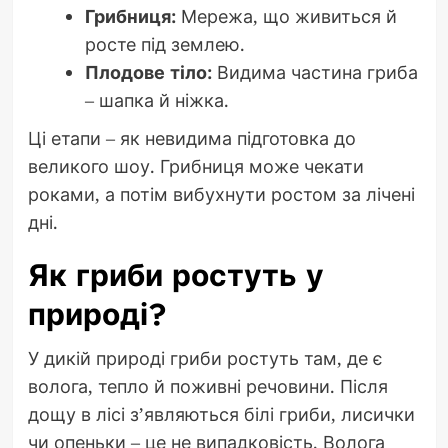
Грибниця:
Мережа, що живиться й
росте під землею.
Плодове тіло:
Видима частина гриба
– шапка й ніжка.
Ці етапи – як невидима підготовка до
великого шоу. Грибниця може чекати
роками, а потім вибухнути ростом за лічені
дні.
Як гриби ростуть у
природі?
У дикій природі гриби ростуть там, де є
волога, тепло й поживні речовини. Після
дощу в лісі з’являються білі гриби, лисички
чи опеньки – це не випадковість. Волога