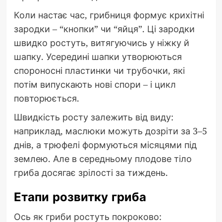
Коли настає час, грибниця формує крихітні
зародки – “кнопки” чи “яйця”. Ці зародки
швидко ростуть, витягуючись у ніжку й
шапку. Усередині шапки утворюються
спороносні пластинки чи трубочки, які
потім випускають нові спори – і цикл
повторюється.
Швидкість росту залежить від виду:
наприклад, маслюки можуть дозріти за 3–5
днів, а трюфелі формуються місяцями під
землею. Але в середньому плодове тіло
гриба досягає зрілості за тиждень.
Етапи розвитку гриба
Ось як гриби ростуть покроково: