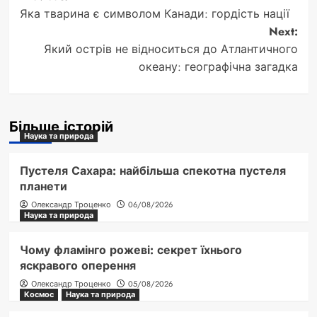
Post
Яка тварина є символом Канади: гордість нації
navigation
Next:
Який острів не відноситься до Атлантичного
океану: географічна загадка
Більше історій
Наука та природа
Пустеля Сахара: найбільша спекотна пустеля
планети
Олександр Троценко
06/08/2026
Наука та природа
Чому фламінго рожеві: секрет їхнього
яскравого оперення
Олександр Троценко
05/08/2026
Космос
Наука та природа