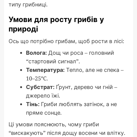
типу грибниці.
Умови для росту грибів у
природі
Ось що потрібно грибам, щоб рости в лісі:
Волога:
Дощ чи роса – головний
“стартовий сигнал”.
Температура:
Тепло, але не спека –
10–25°C.
Субстрат:
Ґрунт, дерево чи гній –
джерело їжі.
Тінь:
Гриби люблять затінок, а не
пряме сонце.
Ці умови пояснюють, чому гриби
“вискакують” після дощу восени чи влітку.