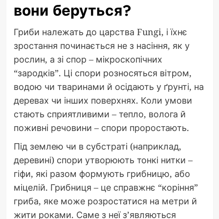
вони беруться?
Гриби належать до царства Fungi, і їхнє
зростання починається не з насіння, як у
рослин, а зі спор – мікроскопічних
“зародків”. Ці спори розносяться вітром,
водою чи тваринами й осідають у ґрунті, на
деревах чи інших поверхнях. Коли умови
стають сприятливими – тепло, волога й
поживні речовини – спори проростають.
Під землею чи в субстраті (наприклад,
деревині) спори утворюють тонкі нитки –
гіфи, які разом формують грибницю, або
міцелій. Грибниця – це справжнє “коріння”
гриба, яке може розростатися на метри й
жити роками. Саме з неї з’являються