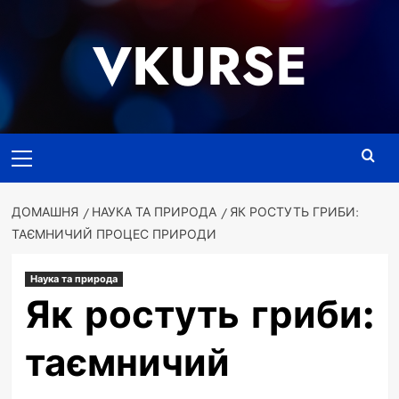
Перейти
до
VKURSE
вмісту
Основне
меню
ДОМАШНЯ
НАУКА ТА ПРИРОДА
ЯК РОСТУТЬ ГРИБИ:
ТАЄМНИЧИЙ ПРОЦЕС ПРИРОДИ
Наука та природа
Як ростуть гриби:
таємничий