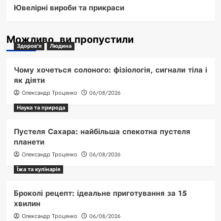
Ювелірні вироби та прикраси
Можливо, ви пропустили
Здоров'я
Людина
Чому хочеться солоного: фізіологія, сигнали тіла і
як діяти
Олександр Троценко
06/08/2026
Наука та природа
Пустеля Сахара: найбільша спекотна пустеля
планети
Олександр Троценко
06/08/2026
Їжа та кулінарія
Броколі рецепт: ідеальне приготування за 15
хвилин
Олександр Троценко
06/08/2026