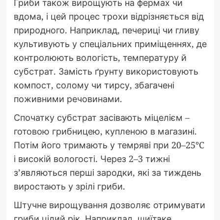
Гриби також вирощують на фермах чи
вдома, і цей процес трохи відрізняється від
природного. Наприклад, печериці чи гливу
культивують у спеціальних приміщеннях, де
контролюють вологість, температуру й
субстрат. Замість ґрунту використовують
компост, солому чи тирсу, збагачені
поживними речовинами.
Спочатку субстрат засівають міцелієм –
готовою грибницею, купленою в магазині.
Потім його тримають у темряві при 20–25°C
і високій вологості. Через 2–3 тижні
з’являються перші зародки, які за тиждень
виростають у зрілі гриби.
Штучне вирощування дозволяє отримувати
гриби цілий рік. Наприклад, шиїтаке