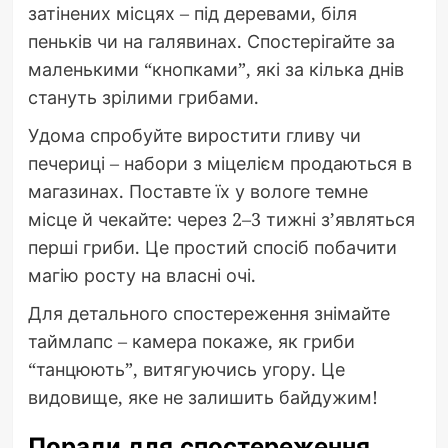
затінених місцях – під деревами, біля
пеньків чи на галявинах. Спостерігайте за
маленькими “кнопками”, які за кілька днів
стануть зрілими грибами.
Удома спробуйте виростити гливу чи
печериці – набори з міцелієм продаються в
магазинах. Поставте їх у вологе темне
місце й чекайте: через 2–3 тижні з’являться
перші гриби. Це простий спосіб побачити
магію росту на власні очі.
Для детального спостереження знімайте
таймлапс – камера покаже, як гриби
“танцюють”, витягуючись угору. Це
видовище, яке не залишить байдужим!
Поради для спостереження