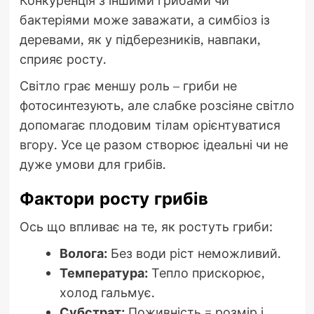
Конкуренція з іншими грибами чи
бактеріями може заважати, а симбіоз із
деревами, як у підберезників, навпаки,
сприяє росту.
Світло грає меншу роль – гриби не
фотосинтезують, але слабке розсіяне світло
допомагає плодовим тілам орієнтуватися
вгору. Усе це разом створює ідеальні чи не
дуже умови для грибів.
Фактори росту грибів
Ось що впливає на те, як ростуть гриби:
Волога:
Без води ріст неможливий.
Температура:
Тепло прискорює,
холод гальмує.
Субстрат:
Поживність = розмір і