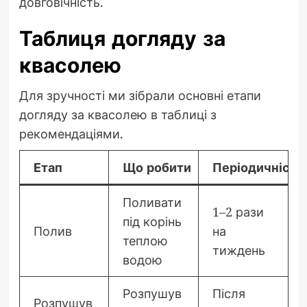
довговічність.
Таблиця догляду за
квасолею
Для зручності ми зібрали основні етапи
догляду за квасолею в таблиці з
рекомендаціями.
Етап
Що робити
Періодичність
Поливати
1–2 рази
під корінь
Полив
на
теплою
тиждень
водою
Розпушув
Після
Розпушув