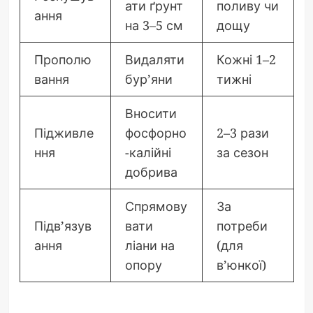
ати ґрунт
поливу чи
ання
на 3–5 см
дощу
Прополю
Видаляти
Кожні 1–2
вання
бур’яни
тижні
Вносити
Підживле
фосфорно
2–3 рази
ння
-калійні
за сезон
добрива
Спрямову
За
Підв’язув
вати
потреби
ання
ліани на
(для
опору
в’юнкої)