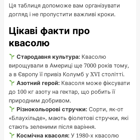
Ця таблиця допоможе вам організувати
догляд і не пропустити важливі кроки.
Цікаві факти про
квасолю
Стародавня культура:
Квасолю
вирощували в Америці ще 7000 років тому,
а в Європу її привіз Колумб у XVI столітті.
Азотний герой:
Квасоля може фіксувати
до 100 кг азоту на гектар, що робить її
природним добривом.
Різнокольорові стручки:
Сорти, як-от
«Блаухільде», мають фіолетові стручки, які
стають зеленими після варіння.
Космічна квасоля:
У 1980-х квасолю