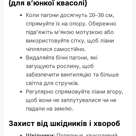
(для в’юнкої квасолі)
Коли пагони досягнуть 20–30 см,
спрямуйте їх на опору. Обережно
підв’яжіть м’якою мотузкою або
використовуйте сітку, щоб ліани
чіплялися самостійно.
Видаляйте бічні пагони, які
загущують рослину, щоб
забезпечити вентиляцію та більше
світла для стручків.
Регулярно спрямовуйте ліани вгору,
щоб вони не заплутувалися чи не
падали на землю.
Захист від шкідників і хвороб
Шкідники:
Попелиця, квасолевий