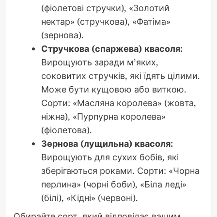
(фіолетові стручки), «Золотий
нектар» (стручкова), «Фатіма»
(зернова).
Стручкова (спаржева) квасоля:
Вирощують заради м’яких,
соковитих стручків, які їдять цілими.
Може бути кущовою або виткою.
Сорти: «Масляна королева» (жовта,
ніжна), «Пурпурна королева»
(фіолетова).
Зернова (лущильна) квасоля:
Вирощують для сухих бобів, які
зберігаються роками. Сорти: «Чорна
перлина» (чорні боби), «Біла леді»
(білі), «Кідні» (червоні).
Обирайте сорт, який відповідає вашим