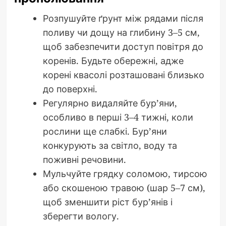
Розпушуйте ґрунт між рядами після
поливу чи дощу на глибину 3–5 см,
щоб забезпечити доступ повітря до
коренів. Будьте обережні, адже
корені квасолі розташовані близько
до поверхні.
Регулярно видаляйте бур’яни,
особливо в перші 3–4 тижні, коли
рослини ще слабкі. Бур’яни
конкурують за світло, воду та
поживні речовини.
Мульчуйте грядку соломою, тирсою
або скошеною травою (шар 5–7 см),
щоб зменшити ріст бур’янів і
зберегти вологу.