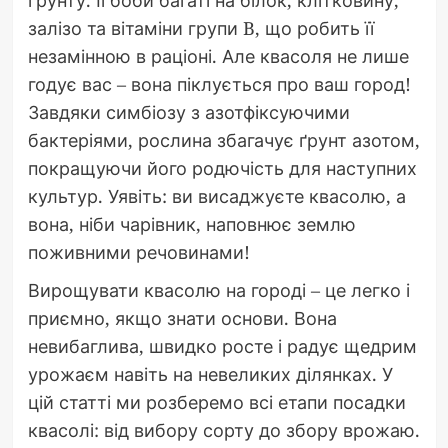
ґрунту. Її боби багаті на білок, клітковину,
залізо та вітаміни групи B, що робить її
незамінною в раціоні. Але квасоля не лише
годує вас – вона піклується про ваш город!
Завдяки симбіозу з азотфіксуючими
бактеріями, рослина збагачує ґрунт азотом,
покращуючи його родючість для наступних
культур. Уявіть: ви висаджуєте квасолю, а
вона, ніби чарівник, наповнює землю
поживними речовинами!
Вирощувати квасолю на городі – це легко і
приємно, якщо знати основи. Вона
невибаглива, швидко росте і радує щедрим
урожаєм навіть на невеликих ділянках. У
цій статті ми розберемо всі етапи посадки
квасолі: від вибору сорту до збору врожаю.