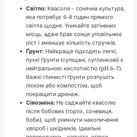
Світло:
Квасоля – сонячна культура,
яка потребує 6–8 годин прямого
світла щодня. Уникайте затінених
місць, адже брак сонця уповільнює
ріст і зменшує кількість стручків.
Ґрунт:
Найкраще підходять легкі,
пухкі ґрунти (супіщані, суглинкові) з
нейтральною кислотністю (pH 6–7).
Важкі глинисті ґрунти розпушіть
піском або компостом, щоб
покращити дренаж.
Сівозміна:
Не саджайте квасолю
після бобових (горох, сочевиця,
боби), щоб уникнути накопичення
хвороб і шкідників. Ідеальні
попередники – капуста, огірки,