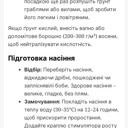
посадкою ще раз розпушіть ґрунт
граблями або вилами, щоб зробити
його легким і повітряним.
Якщо ґрунт кислий, внесіть вапно або
доломітове борошно (200–300 г/м²) восени,
щоб нейтралізувати кислотність.
Підготовка насіння
Відбір:
Переберіть насіння,
відкидаючи дрібні, пошкоджені чи
запліснявілі боби. Здорове насіння –
велике, гладке, без плям.
Замочування:
Покладіть насіння в
теплу воду (30–35°C) на 12–24 години,
щоб прискорити проростання.
Додайте краплю стимулятора росту