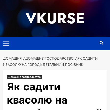
Перейти
до
VKURSE
вмісту
Основне
меню
ДОМАШНЯ
ДОМАШНЄ ГОСПОДАРСТВО
ЯК САДИТИ
КВАСОЛЮ НА ГОРОДІ: ДЕТАЛЬНИЙ ПОСІБНИК
Домашнє господарство
Як садити
квасолю на