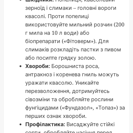
зерноїд і слимаки – головні вороги
квасолі. Проти попелиці
використовуйте мильний розчин (200
г мила на 10 л води) або
біопрепарати («Фітоверм»). Для
слимаків розкладіть пастки з пивом
або посипте грядку золою.
Хвороби:
Борошниста роса,
антракноз і коренева гниль можуть
уражати квасолю. Уникайте
перезволоження, дотримуйтесь
сівозміни та обробляйте рослини
фунгіцидами («Фундазол», «Топаз») за
перших ознак хвороби.
Профілактика:
Висаджуйте стійкі
сорти, обробляйте насіння перед