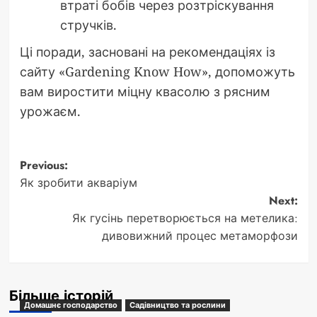
втраті бобів через розтріскування
стручків.
Ці поради, засновані на рекомендаціях із
сайту «Gardening Know How», допоможуть
вам виростити міцну квасолю з рясним
урожаєм.
Post
Previous:
Як зробити акваріум
navigation
Next:
Як гусінь перетворюється на метелика:
дивовижний процес метаморфози
Більше історій
Домашнє господарство
Садівництво та рослини