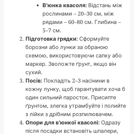
В’юнка квасоля:
Відстань між
рослинами – 20–30 см, між
рядами – 60–80 см. Глибина –
5–7 см.
Підготовка грядки:
Сформуйте
борозни або лунки за обраною
схемою, використовуючи сапку або
маркер. Зволожте ґрунт, якщо він
сухий.
Посів:
Покладіть 2–3 насінини в
кожну лунку, щоб гарантувати хоча б
один сильний паросток. Присипте
ґрунтом, злегка утрамбуйте і полийте
з лійки з дрібним розпилювачем.
Опори для в’юнкої квасолі:
Одразу
після посадки встановіть шпалери,