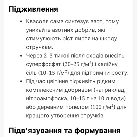
Підживлення
Квасоля сама синтезує азот, тому
уникайте азотних добрив, які
стимулюють ріст листя на шкоду
стручкам.
Через 2–3 тижні після сходів внесіть
суперфосфат (20–25 г/м²) і калійну
сіль (10–15 г/м²) для підтримки росту.
Під час цвітіння підживіть рідким
комплексним добривом (наприклад,
нітроамофоска, 10–15 г на 10 л води)
або деревним попелом (100 г/м²) для
кращого утворення стручків.
Підв’язування та формування