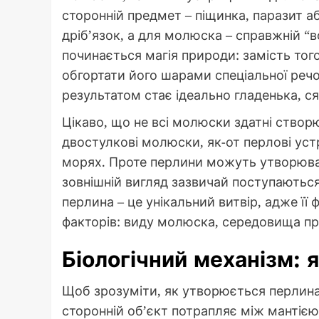
сторонній предмет – піщинка, паразит а
дріб’язок, а для молюска – справжній “во
починається магія природи: замість то
обгортати його шарами спеціальної реч
результатом стає ідеально гладенька, с
Цікаво, що не всі молюски здатні створ
двостулкові молюски, як-от перлові устр
морях. Проте перлини можуть утворюватис
зовнішній вигляд зазвичай поступаютьс
перлина – це унікальний витвір, адже її ф
факторів: виду молюска, середовища пр
Біологічний механізм:
Щоб зрозуміти, як утворюється перлина
сторонній об’єкт потрапляє між мантіє