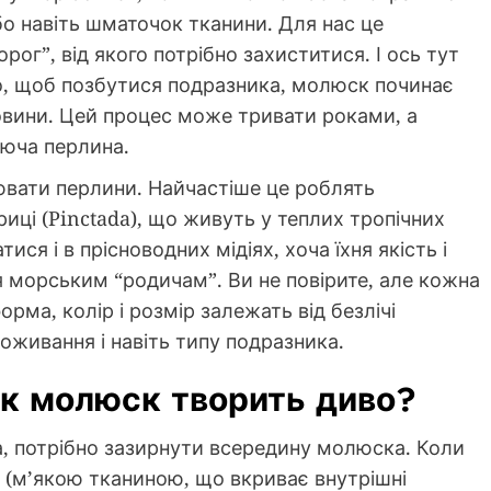
бо навіть шматочок тканини. Для нас це
рог”, від якого потрібно захиститися. І ось тут
го, щоб позбутися подразника, молюск починає
овини. Цей процес може тривати роками, а
яюча перлина.
ювати перлини. Найчастіше це роблять
иці (Pinctada), що живуть у теплих тропічних
я і в прісноводних мідіях, хоча їхня якість і
я морським “родичам”. Ви не повірите, але кожна
орма, колір і розмір залежать від безлічі
оживання і навіть типу подразника.
 як молюск творить диво?
, потрібно зазирнути всередину молюска. Коли
ю (м’якою тканиною, що вкриває внутрішні