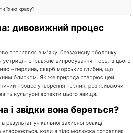
ти їхню красу?
на: дивовижний процес
ково потрапляє в м’яку, беззахисну оболонку
 устриці – справжнє випробування. І ось, із цього
иво – перлина, скарб морських глибин, що
іжним блиском. Як же природа створює цей
мничий процес утворення перлин, розкриваючи
навіть культурні аспекти цього явища.
а і звідки вона береться?
а результат унікальної захисної реакції
она утворюється, коли в тіло молюска потрапляє