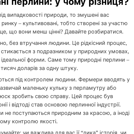
ні перлини: у чому різниця?
лід випадковості природи, то змушені вас
 ринку – культивовані, тобто створені за участю
 це, що вони менш цінні? Давайте розбиратися.
о, без втручання людини. Це рідкісний процес,
 стикається з подразником у природних умовах,
у ідеальної форми. Саме тому природні перлини –
 тисяч доларів за одну штуку.
ються під контролем людини. Фермери вводять у
зазвичай маленьку кульку з перламутру або
люск зробить свою справу. Цей процес був
ії і відтоді став основою перлинної індустрії.
и не поступаються природним за красою, а іноді
ному контролю якості.
майте: чи важлива для вас її “дика” історія, чи