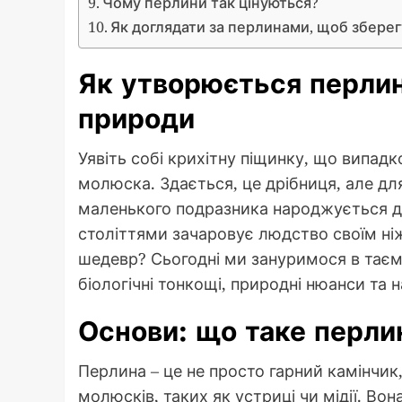
Чому перлини так цінуються?
Як доглядати за перлинами, щоб зберег
Як утворюється перли
природи
Уявіть собі крихітну піщинку, що випад
молюска. Здається, це дрібниця, але для
маленького подразника народжується д
століттями зачаровує людство своїм н
шедевр? Сьогодні ми зануримося в тає
біологічні тонкощі, природні нюанси та 
Основи: що таке перлин
Перлина – це не просто гарний камінчик, 
молюсків, таких як устриці чи мідії. В