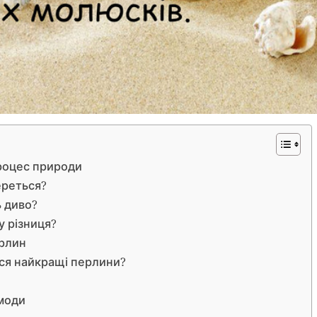
роцес природи
ереться?
ь диво?
у різниця?
ерлин
ься найкращі перлини?
 моди