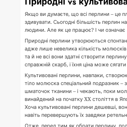
Природні vs культивова
Якщо ви думаєте, що всі перлини – це п
здивувати. Сьогодні більшість перлин на
людини. Але як це працює? І чи означає
Природні перлини утворюються спонтанн
адже лише невелика кількість молюсків
та й не всі вони здатні створити перлин
справжній скарб, і їхня ціна може сягати
Культивовані перлини, навпаки, створю
тіло молюска спеціальний подразник – 
шматочок тканини – і чекають, поки мо
винайдений на початку XX століття в Япон
Хоча культивовані перлини дешевші, вон
навіть перевершують їх завдяки ретель
Отже, перед тим як обрати перлину, поду