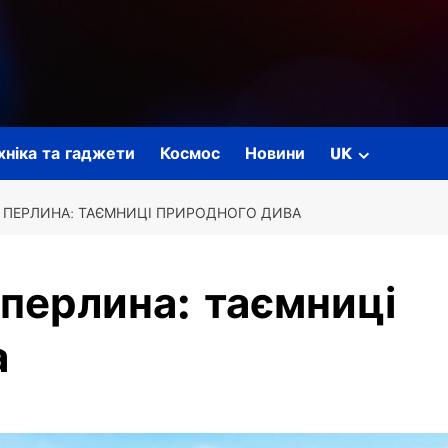
ехніка та гаджети
Космос
Новини
UK
 ПЕРЛИНА: ТАЄМНИЦІ ПРИРОДНОГО ДИВА
перлина: таємниці
а