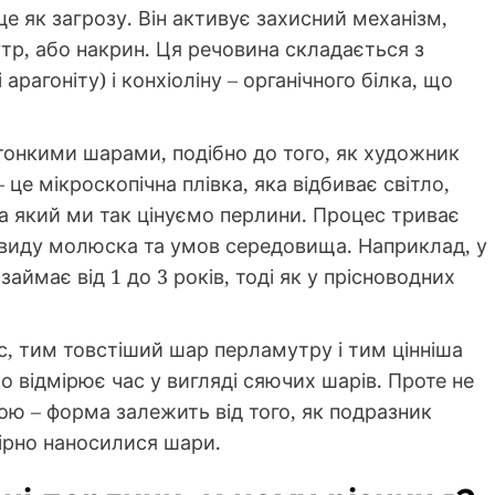
е як загрозу. Він активує захисний механізм,
тр, або накрин. Ця речовина складається з
рагоніту) і конхіоліну – органічного білка, що
онкими шарами, подібно до того, як художник
це мікроскопічна плівка, яка відбиває світло,
а який ми так цінуємо перлини. Процес триває
д виду молюска та умов середовища. Наприклад, у
ймає від 1 до 3 років, тоді як у прісноводних
с, тим товстіший шар перламутру і тим цінніша
о відмірює час у вигляді сяючих шарів. Проте не
ою – форма залежить від того, як подразник
мірно наносилися шари.