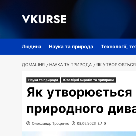
Перейти
до
VKURSE
вмісту
Людина
Наука та природа
Технології, т
ДОМАШНЯ
НАУКА ТА ПРИРОДА
ЯК УТВОРЮЄТЬСЯ
Наука та природа
Ювелірні вироби та прикраси
Як утворюється 
природного див
Олександр Троценко
05/09/2025
0