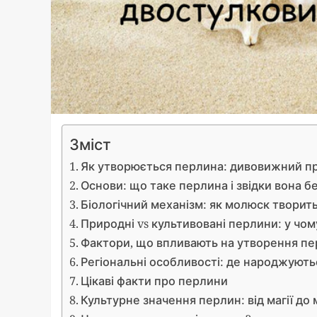
Зміст
Як утворюється перлина: дивовижний п
Основи: що таке перлина і звідки вона б
Біологічний механізм: як молюск творит
Природні vs культивовані перлини: у чом
Фактори, що впливають на утворення п
Регіональні особливості: де народжуют
Цікаві факти про перлини
Культурне значення перлин: від магії до