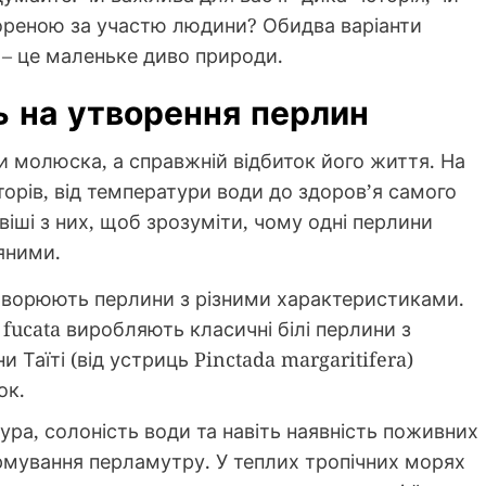
ореною за участю людини? Обидва варіанти
х – це маленьке диво природи.
 на утворення перлин
и молюска, а справжній відбиток його життя. На
кторів, від температури води до здоров’я самого
ші з них, щоб зрозуміти, чому одні перлини
мяними.
творюють перлини з різними характеристиками.
 fucata виробляють класичні білі перлини з
 Таїті (від устриць Pinctada margaritifera)
ок.
ра, солоність води та навіть наявність поживних
рмування перламутру. У теплих тропічних морях