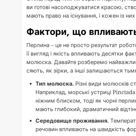
ви готові насолоджуватися красою, ств
мають право на існування, і кожен із ни
Фактори, що впливають
Перлина – це не просто результат робот
її вигляд і якість впливають десятки фа
молюска. Давайте розберемо найважливі
сяють, як зірки, а інші залишаються ть
Тип молюска.
Різні види молюсків с
Наприклад, морські устриці Pinctada
ніжним блиском, тоді як чорні перлини
мають глибокий, драматичний відтін
Середовище проживання.
Температу
речовин впливають на швидкість фо