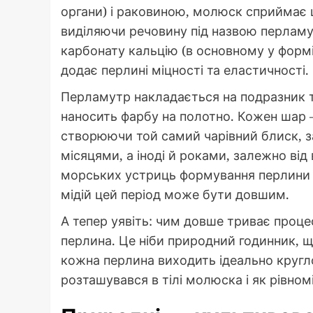
органи) і раковиною, молюск сприймає ц
виділяючи речовину під назвою перламу
карбонату кальцію (в основному у формі а
додає перлині міцності та еластичності.
Перламутр накладається на подразник т
наносить фарбу на полотно. Кожен шар – 
створюючи той самий чарівний блиск, з
місяцями, а іноді й роками, залежно ві
морських устриць формування перлини за
мідій цей період може бути довшим.
А тепер уявіть: чим довше триває проце
перлина. Це ніби природний годинник, щ
кожна перлина виходить ідеально кругл
розташувався в тілі молюска і як рівно