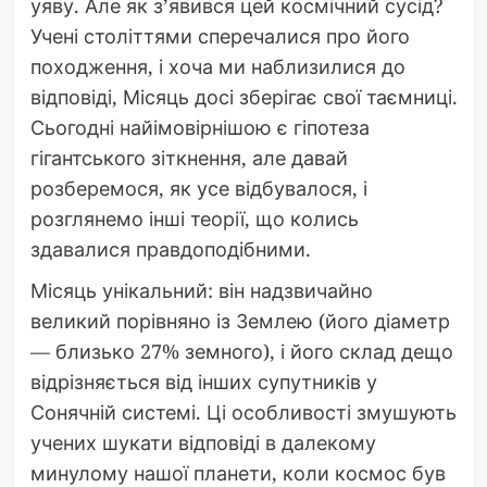
уяву. Але як з’явився цей космічний сусід?
Учені століттями сперечалися про його
походження, і хоча ми наблизилися до
відповіді, Місяць досі зберігає свої таємниці.
Сьогодні найімовірнішою є гіпотеза
гігантського зіткнення, але давай
розберемося, як усе відбувалося, і
розглянемо інші теорії, що колись
здавалися правдоподібними.
Місяць унікальний: він надзвичайно
великий порівняно із Землею (його діаметр
— близько 27% земного), і його склад дещо
відрізняється від інших супутників у
Сонячній системі. Ці особливості змушують
учених шукати відповіді в далекому
минулому нашої планети, коли космос був