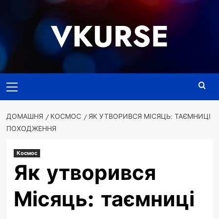
Перейти
до
VKURSE
вмісту
Основне
меню
ДОМАШНЯ
КОСМОС
ЯК УТВОРИВСЯ МІСЯЦЬ: ТАЄМНИЦІ
ПОХОДЖЕННЯ
Космос
Як утворився
Місяць: таємниці