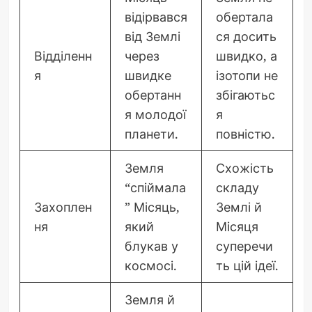
відірвався
обертала
від Землі
ся досить
Відділенн
через
швидко, а
я
швидке
ізотопи не
обертанн
збігаютьс
я молодої
я
планети.
повністю.
Земля
Схожість
“спіймала
складу
Захоплен
” Місяць,
Землі й
ня
який
Місяця
блукав у
суперечи
космосі.
ть цій ідеї.
Земля й