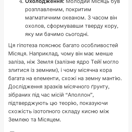
Охолодження:
Молодий Місяць був
розплавленим, покритим
магматичним океаном. З часом він
охолов, сформувавши тверду кору,
яку ми бачимо сьогодні.
Ця гіпотеза пояснює багато особливостей
Місяця. Наприклад, чому він має менше
заліза, ніж Земля (залізне ядро Тейї могло
злитися із земним), і чому місячна кора
багата на елементи, схожі на земну мантію.
Дослідження зразків місячного ґрунту,
зібраних під час місій “Аполлон”,
підтверджують цю теорію, показуючи
схожість ізотопного складу кисню між
Землею та Місяцем.