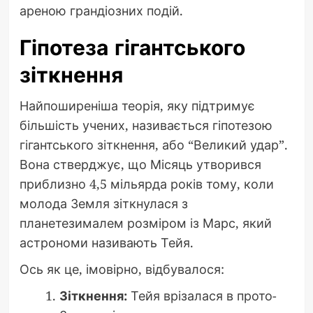
ареною грандіозних подій.
Гіпотеза гігантського
зіткнення
Найпоширеніша теорія, яку підтримує
більшість учених, називається гіпотезою
гігантського зіткнення, або “Великий удар”.
Вона стверджує, що Місяць утворився
приблизно 4,5 мільярда років тому, коли
молода Земля зіткнулася з
планетезималем розміром із Марс, який
астрономи називають Тейя.
Ось як це, імовірно, відбувалося:
Зіткнення:
Тейя врізалася в прото-