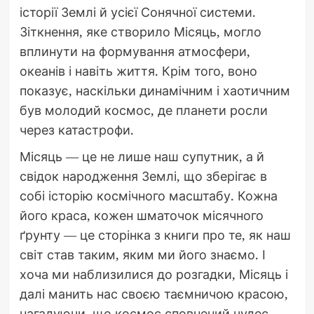
історії Землі й усієї Сонячної системи.
Зіткнення, яке створило Місяць, могло
вплинути на формування атмосфери,
океанів і навіть життя. Крім того, воно
показує, наскільки динамічним і хаотичним
був молодий космос, де планети росли
через катастрофи.
Місяць — це не лише наш супутник, а й
свідок народження Землі, що зберігає в
собі історію космічного масштабу. Кожна
його краса, кожен шматочок місячного
ґрунту — це сторінка з книги про те, як наш
світ став таким, яким ми його знаємо. І
хоча ми наблизилися до розгадки, Місяць і
далі манить нас своєю таємничою красою,
нагадуючи, що космос сповнений чудес.