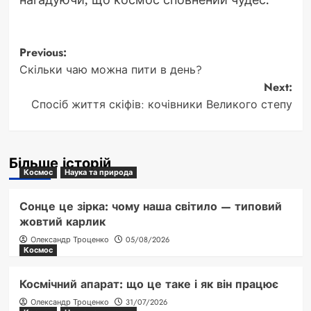
Post
Previous:
Скільки чаю можна пити в день?
navigation
Next:
Спосіб життя скіфів: кочівники Великого степу
Більше історій
Космос
Наука та природа
Сонце це зірка: чому наша світило — типовий
жовтий карлик
Олександр Троценко
05/08/2026
Космос
Космічний апарат: що це таке і як він працює
Олександр Троценко
31/07/2026