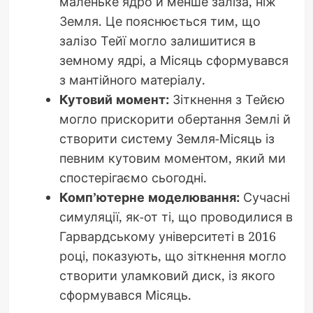
маленьке ядро й менше заліза, ніж
Земля. Це пояснюється тим, що
залізо Тейї могло залишитися в
земному ядрі, а Місяць сформувався
з мантійного матеріалу.
Кутовий момент:
Зіткнення з Тейєю
могло прискорити обертання Землі й
створити систему Земля-Місяць із
певним кутовим моментом, який ми
спостерігаємо сьогодні.
Комп’ютерне моделювання:
Сучасні
симуляції, як-от ті, що проводилися в
Гарвардському університеті в 2016
році, показують, що зіткнення могло
створити уламковий диск, із якого
сформувався Місяць.