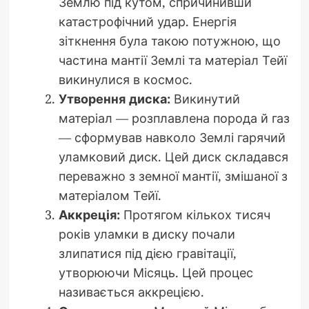
Землю під кутом, спричинивши
катастрофічний удар. Енергія
зіткнення була такою потужною, що
частина мантії Землі та матеріал Тейї
викинулися в космос.
Утворення диска:
Викинутий
матеріал — розплавлена порода й газ
— сформував навколо Землі гарячий
уламковий диск. Цей диск складався
переважно з земної мантії, змішаної з
матеріалом Тейї.
Аккреція:
Протягом кількох тисяч
років уламки в диску почали
злипатися під дією гравітації,
утворюючи Місяць. Цей процес
називається аккрецією.