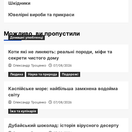
Шкідники
Ювелірні вироби та прикраси
Можливо, ви пропустили
Домашні улюбленці
Коти які не линяють: реальні породи, міфи та
секрети чистого дому
Олександр Троценко
07/08/2026
Людина
Наука та природа
Подорожі
Каспійське море: найбільша замкнена водойма
світу
Олександр Троценко
07/08/2026
Їжа та кулінарія
Дубайський шоколад: історія вірусного десерту