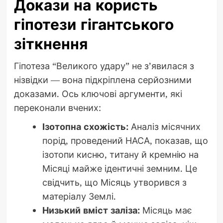
Докази на користь
гіпотези гігантського
зіткнення
Гіпотеза “Великого удару” не з’явилася з
нізвідки — вона підкріплена серйозними
доказами. Ось ключові аргументи, які
переконали вчених:
Ізотопна схожість:
Аналіз місячних
порід, проведений НАСА, показав, що
ізотопи кисню, титану й кремнію на
Місяці майже ідентичні земним. Це
свідчить, що Місяць утворився з
матеріалу Землі.
Низький вміст заліза:
Місяць має