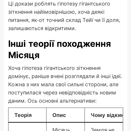
Ці докази роблять гіпотезу гігантського
зіткнення найімовірнішою, хоча деякі
питання, як-от точний склад Тейї чи її доля,
залишаються відкритими.
Інші теорії походження
Місяця
Хоча гіпотеза гігантського зіткнення
домінує, раніше вчені розглядали й інші ідеї.
Кожна з них мала свої сильні сторони, але
поступилася через невідповідність новим
даним. Ось основні альтернативи:
Теорія
Опис
Чому відкинут
Місяць
Земля не