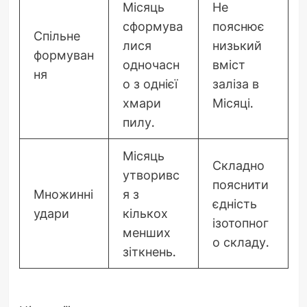
Місяць
Не
сформува
пояснює
Спільне
лися
низький
формуван
одночасн
вміст
ня
о з однієї
заліза в
хмари
Місяці.
пилу.
Місяць
Складно
утворивс
пояснити
Множинні
я з
єдність
удари
кількох
ізотопног
менших
о складу.
зіткнень.