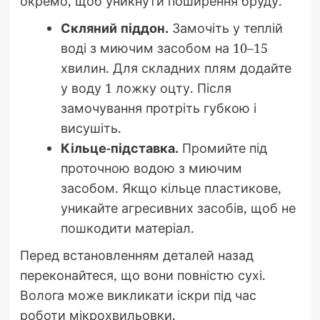
окремо, щоб уникнути поширення бруду.
Скляний піддон.
Замочіть у теплій
воді з миючим засобом на 10–15
хвилин. Для складних плям додайте
у воду 1 ложку оцту. Після
замочування протріть губкою і
висушіть.
Кільце-підставка.
Промийте під
проточною водою з миючим
засобом. Якщо кільце пластикове,
уникайте агресивних засобів, щоб не
пошкодити матеріал.
Перед встановленням деталей назад
переконайтеся, що вони повністю сухі.
Волога може викликати іскри під час
роботи мікрохвильовки.