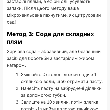
застарілі плями, а ефірні олії усувають
запахи. Після цього методу ваша
мікрохвильовка пахнутиме, як цитрусовий
сад!
Метод 3: Сода для складних
плям
Харчова сода – абразивний, але безпечний
засіб для боротьби з застарілим жиром і
нагаром.
Змішайте 2 столові ложки соди з 1
склянкою води, щоб отримати пасту.
Нанесіть пасту на забруднені ділянки
за допомогою губки.
Залиште на 10 хвилин, потім злегка
потріть і змийте вологою ганчіркою.