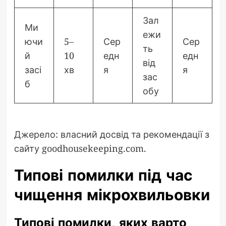
Зал
Ми
ежи
ючи
5–
Сер
Сер
ть
й
10
едн
едн
від
засі
хв
я
я
зас
б
обу
Джерело: власний досвід та рекомендації з
сайту goodhousekeeping.com.
Типові помилки під час
чищення мікрохвильовки
Типові помилки, яких варто