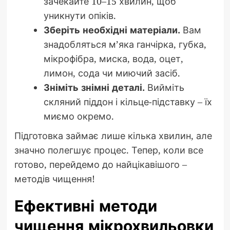
зачекайте 10–15 хвилин, щоб
уникнути опіків.
Зберіть необхідні матеріали.
Вам
знадобляться м’яка ганчірка, губка,
мікрофібра, миска, вода, оцет,
лимон, сода чи миючий засіб.
Зніміть знімні деталі.
Вийміть
скляний піддон і кільце-підставку – їх
миємо окремо.
Підготовка займає лише кілька хвилин, але
значно полегшує процес. Тепер, коли все
готово, перейдемо до найцікавішого –
методів чищення!
Ефективні методи
чищення мікрохвильовки