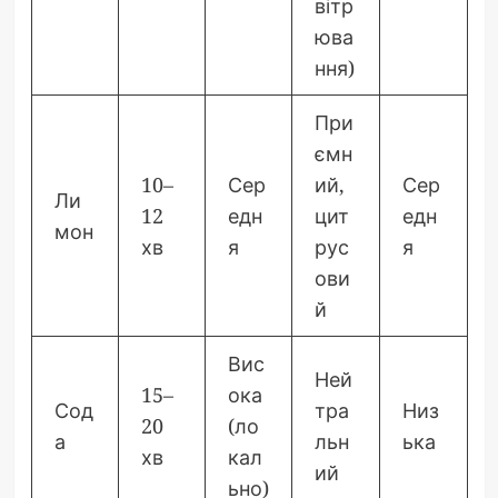
вітр
юва
ння)
При
ємн
10–
Сер
ий,
Сер
Ли
12
едн
цит
едн
мон
хв
я
рус
я
ови
й
Вис
Ней
15–
ока
Сод
тра
Низ
20
(ло
а
льн
ька
хв
кал
ий
ьно)