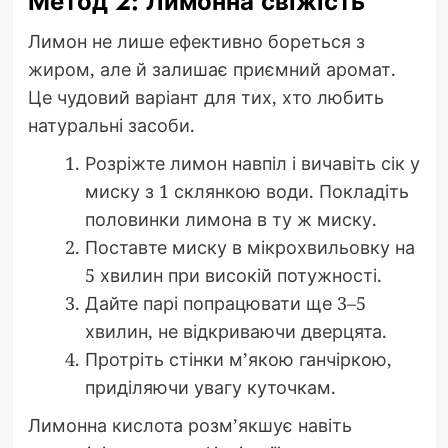
Метод 2: Лимонна свіжість
Лимон не лише ефективно бореться з
жиром, але й залишає приємний аромат.
Це чудовий варіант для тих, хто любить
натуральні засоби.
Розріжте лимон навпіл і вичавіть сік у
миску з 1 склянкою води. Покладіть
половинки лимона в ту ж миску.
Поставте миску в мікрохвильовку на
5 хвилин при високій потужності.
Дайте парі попрацювати ще 3–5
хвилин, не відкриваючи дверцята.
Протріть стінки м’якою ганчіркою,
приділяючи увагу куточкам.
Лимонна кислота розм’якшує навіть