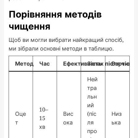
Порівняння методів
чищення
Щоб ви могли вибрати найкращий спосіб,
ми зібрали основні методи в таблицю.
Метод
Час
Ефективність
Запах після чище
Вартість
Ней
тра
льн
ий
10–
Оце
Вис
(піс
Низ
15
т
ока
ля
ька
хв
про