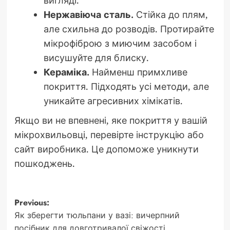
вигляді.
Нержавіюча сталь.
Стійка до плям,
але схильна до розводів. Протирайте
мікрофіброю з миючим засобом і
висушуйте для блиску.
Кераміка.
Найменш примхливе
покриття. Підходять усі методи, але
уникайте агресивних хімікатів.
Якщо ви не впевнені, яке покриття у вашій
мікрохвильовці, перевірте інструкцію або
сайт виробника. Це допоможе уникнути
пошкоджень.
Post
Previous:
Як зберегти тюльпани у вазі: вичерпний
navigation
посібник для довготривалої свіжості