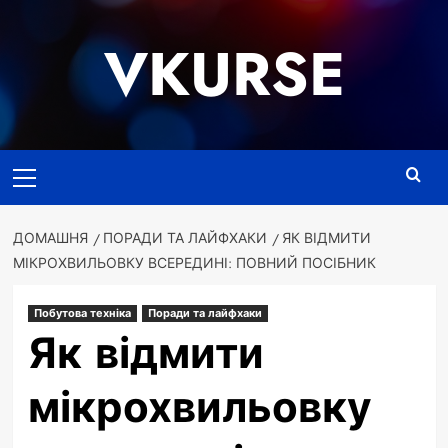
Перейти
до
VKURSE
вмісту
Основне
меню
ДОМАШНЯ
ПОРАДИ ТА ЛАЙФХАКИ
ЯК ВІДМИТИ
МІКРОХВИЛЬОВКУ ВСЕРЕДИНІ: ПОВНИЙ ПОСІБНИК
Побутова техніка
Поради та лайфхаки
Як відмити
мікрохвильовку