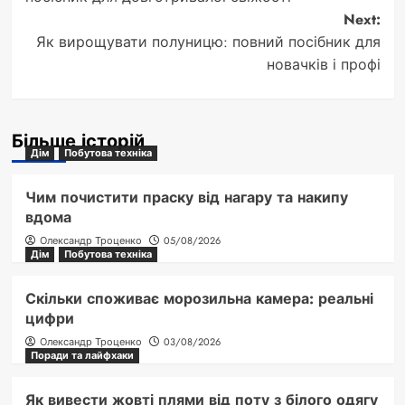
Next:
Як вирощувати полуницю: повний посібник для
новачків і профі
Більше історій
Дім
Побутова техніка
Чим почистити праску від нагару та накипу
вдома
Олександр Троценко
05/08/2026
Дім
Побутова техніка
Скільки споживає морозильна камера: реальні
цифри
Олександр Троценко
03/08/2026
Поради та лайфхаки
Як вивести жовті плями від поту з білого одягу