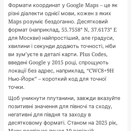
Формати координат у Google Maps – це як
різні діалекти однієї мови, кожен з яких
Maps розуміє бездоганно. Десятковий
формат (наприклад, 55.7558° N, 37.6173° E
для Москви) найпростіший, але градуси,
хвилини і секунди додають точності, ніби
ви зум’уєте в деталі карти. Plus Codes,
введені Google у 2015 році, спрощують
локації без адрес, наприклад, “CWC8+9H
Нью-Йорк” – короткий код для точної
точки.
Щоб уникнути плутанини, завжди вказуйте
позитивні значення для півночі та сходу,
негативні для півдня та заходу в
десятковому форматі. Станом на 2025 рік,
Maps розпізнає понад 10 варіацій,