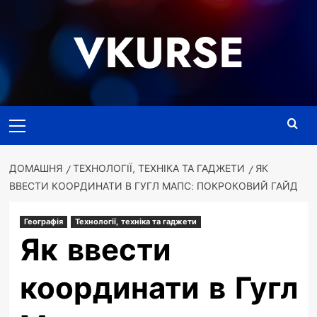
Перейти
до
VKURSE
вмісту
Основне
меню
ДОМАШНЯ
ТЕХНОЛОГІЇ, ТЕХНІКА ТА ГАДЖЕТИ
ЯК
ВВЕСТИ КООРДИНАТИ В ГУГЛ МАПС: ПОКРОКОВИЙ ГАЙД
Географія
Технології, техніка та гаджети
Як ввести
координати в Гугл