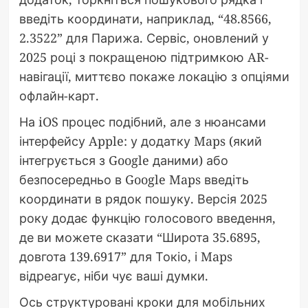
введіть координати, наприклад, “48.8566,
2.3522” для Парижа. Сервіс, оновлений у
2025 році з покращеною підтримкою AR-
навігації, миттєво покаже локацію з опціями
офлайн-карт.
На iOS процес подібний, але з нюансами
інтерфейсу Apple: у додатку Maps (який
інтегрується з Google даними) або
безпосередньо в Google Maps введіть
координати в рядок пошуку. Версія 2025
року додає функцію голосового введення,
де ви можете сказати “Широта 35.6895,
довгота 139.6917” для Токіо, і Maps
відреагує, ніби чує ваші думки.
Ось структуровані кроки для мобільних