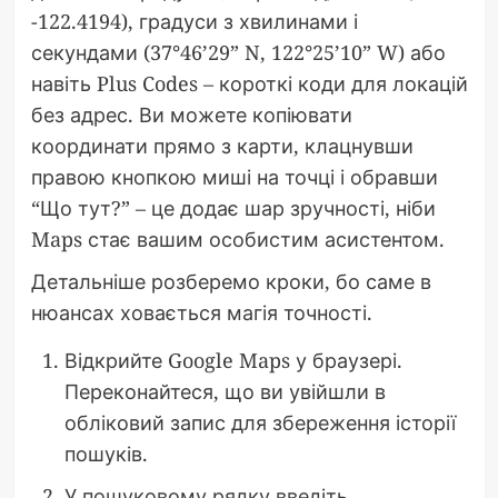
-122.4194), градуси з хвилинами і
секундами (37°46’29” N, 122°25’10” W) або
навіть Plus Codes – короткі коди для локацій
без адрес. Ви можете копіювати
координати прямо з карти, клацнувши
правою кнопкою миші на точці і обравши
“Що тут?” – це додає шар зручності, ніби
Maps стає вашим особистим асистентом.
Детальніше розберемо кроки, бо саме в
нюансах ховається магія точності.
Відкрийте Google Maps у браузері.
Переконайтеся, що ви увійшли в
обліковий запис для збереження історії
пошуків.
У пошуковому рядку введіть