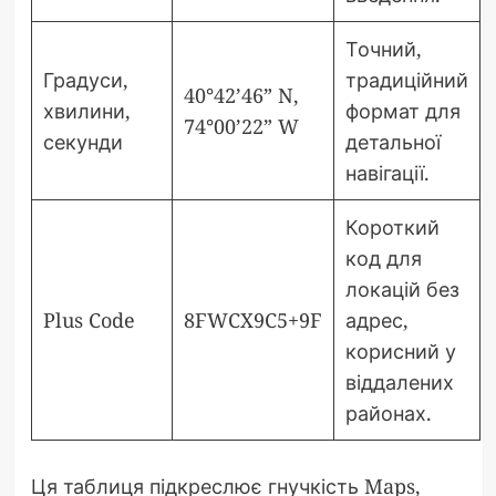
Точний,
Градуси,
традиційний
40°42’46” N,
хвилини,
формат для
74°00’22” W
секунди
детальної
навігації.
Короткий
код для
локацій без
Plus Code
8FWCX9C5+9F
адрес,
корисний у
віддалених
районах.
Ця таблиця підкреслює гнучкість Maps,