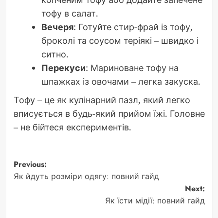
тофу в салат.
Вечеря
: Готуйте стир-фрай із тофу,
броколі та соусом теріякі – швидко і
ситно.
Перекуси
: Мариноване тофу на
шпажках із овочами – легка закуска.
Тофу – це як кулінарний пазл, який легко
вписується в будь-який прийом їжі. Головне
– не бійтеся експериментів.
Post
Previous:
Як йдуть розміри одягу: повний гайд
navigation
Next:
Як їсти мідії: повний гайд