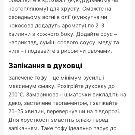
картопляному) для хрусту. Смажте на
середньому вогні в олії (кунжутна чи
кокосова додадуть аромату) по 2–3
хвилини з кожного боку. Додайте соус –
наприклад, суміш соєвого соусу, меду та
чилі – і подавайте з рисом чи овочами.
Запікання в духовці
Запечене тофу – це мінімум зусиль і
максимум смаку. Розігрійте духовку до
200°C. Замариновані шматочки викладіть на
деко, застелене пергаментом, і запікайте
20–25 хвилин, перевернувши на півдорозі.
Для хрусткості змастіть олією перед
запіканням. Таке тофу ідеально пасує до