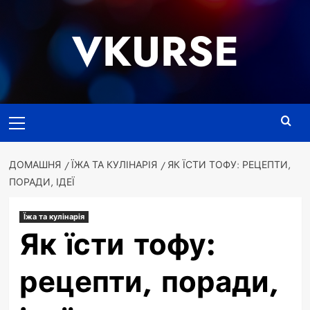
Перейти
до
VKURSE
вмісту
Основне
меню
ДОМАШНЯ
ЇЖА ТА КУЛІНАРІЯ
ЯК ЇСТИ ТОФУ: РЕЦЕПТИ,
ПОРАДИ, ІДЕЇ
Їжа та кулінарія
Як їсти тофу:
рецепти, поради,