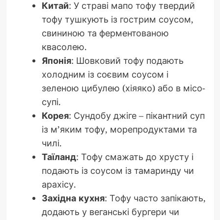
Китай
: У страві мапо тофу твердий
тофу тушкують із гострим соусом,
свининою та ферментованою
квасолею.
Японія
: Шовковий тофу подають
холодним із соєвим соусом і
зеленою цибулею (хіяяко) або в місо-
супі.
Корея
: Сундобу джіге – пікантний суп
із м’яким тофу, морепродуктами та
чилі.
Таїланд
: Тофу смажать до хрусту і
подають із соусом із тамаринду чи
арахісу.
Західна кухня
: Тофу часто запікають,
додають у веганські бургери чи