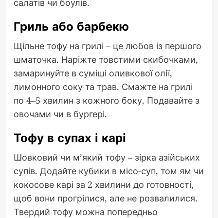
салатів чи боулів.
Гриль або барбекю
Щільне тофу на грилі – це любов із першого
шматочка. Наріжте товстими скибочками,
замаринуйте в суміші оливкової олії,
лимонного соку та трав. Смажте на грилі
по 4–5 хвилин з кожного боку. Подавайте з
овочами чи в бургері.
Тофу в супах і карі
Шовковий чи м’який тофу – зірка азійських
супів. Додайте кубики в місо-суп, том ям чи
кокосове карі за 2 хвилини до готовності,
щоб вони прогрілися, але не розвалилися.
Твердий тофу можна попередньо