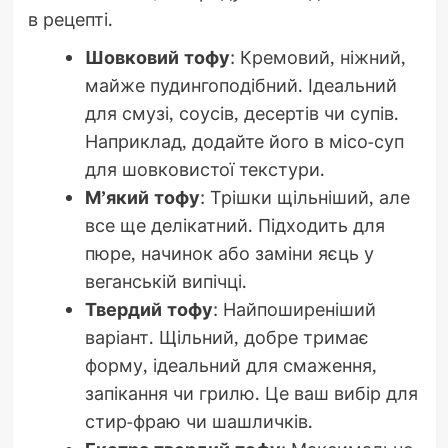
в рецепті.
Шовковий тофу
: Кремовий, ніжний,
майже пудингоподібний. Ідеальний
для смузі, соусів, десертів чи супів.
Наприклад, додайте його в місо-суп
для шовковистої текстури.
М’який тофу
: Трішки щільніший, але
все ще делікатний. Підходить для
пюре, начинок або заміни яєць у
веганській випічці.
Твердий тофу
: Найпоширеніший
варіант. Щільний, добре тримає
форму, ідеальний для смаження,
запікання чи грилю. Це ваш вибір для
стир-фраю чи шашличків.