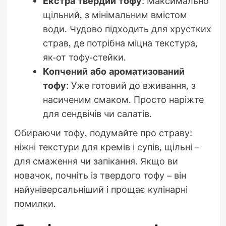
Екстра твердий тофу
: Максимально
щільний, з мінімальним вмістом
води. Чудово підходить для хрустких
страв, де потрібна міцна текстура,
як-от тофу-стейки.
Копчений або ароматизований
тофу
: Уже готовий до вживання, з
насиченим смаком. Просто наріжте
для сендвічів чи салатів.
Обираючи тофу, подумайте про страву:
ніжні текстури для кремів і супів, щільні –
для смаження чи запікання. Якщо ви
новачок, почніть із твердого тофу – він
найуніверсальніший і прощає кулінарні
помилки.