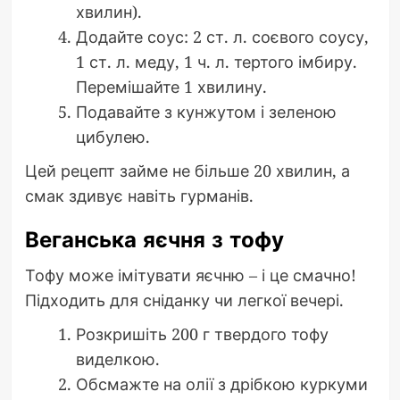
хвилин).
Додайте соус: 2 ст. л. соєвого соусу,
1 ст. л. меду, 1 ч. л. тертого імбиру.
Перемішайте 1 хвилину.
Подавайте з кунжутом і зеленою
цибулею.
Цей рецепт займе не більше 20 хвилин, а
смак здивує навіть гурманів.
Веганська яєчня з тофу
Тофу може імітувати яєчню – і це смачно!
Підходить для сніданку чи легкої вечері.
Розкришіть 200 г твердого тофу
виделкою.
Обсмажте на олії з дрібкою куркуми