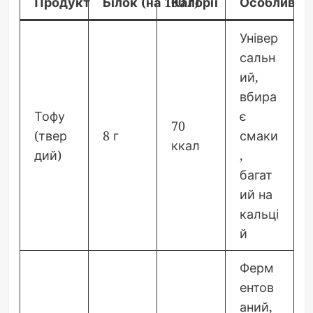
Продукт
Білок (на 100 г)
Калорії
Особливост
Універ
сальн
ий,
вбира
Тофу
є
70
(твер
8 г
смаки
ккал
дий)
,
багат
ий на
кальці
й
Ферм
ентов
аний,