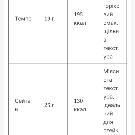
горіхо
195
вий
Темпе
19 г
ккал
смак,
щільн
а
текст
ура
М’яси
ста
текст
ура,
Сейта
130
25 г
ідеаль
н
ккал
ний
для
стейкі