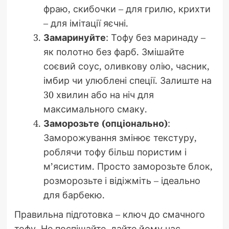
фраю, скибочки – для грилю, крихти
– для імітації яєчні.
Замаринуйте
: Тофу без маринаду –
як полотно без фарб. Змішайте
соєвий соус, оливкову олію, часник,
імбир чи улюблені спеції. Залиште на
30 хвилин або на ніч для
максимального смаку.
Заморозьте (опціонально)
:
Заморожування змінює текстуру,
роблячи тофу більш пористим і
м’ясистим. Просто заморозьте блок,
розморозьте і відіжміть – ідеально
для барбекю.
Правильна підготовка – ключ до смачного
тофу. Не поспішайте, дайте йому час