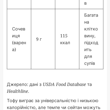
в
Багата
на
Сочев
клітко
иця
115
вину,
9 г
(варен
ккал
підход
а)
ить
для
супів
Джерело: дані з
USDA Food Database
та
Healthline
.
Тофу виграє за універсальністю і низькою
калорійністю, але темпе чи сейтан можуть