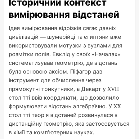
Історичний контекст
вимірювання відстаней
Ідея вимірювання відрізків сягає давніх
цивілізацій — шумерійці та єгиптяни вже
використовували мотузки з вузлами для
розмітки полів. Евклід у своїх «Началах»
систематизував геометрію, де відстань
була основою аксіом. Піфагор дав
інструмент для обчислення через
прямокутні трикутники, а Декарт у XVII
столітті ввів координати, що дозволило
формулювати відстань алгебраїчно. У XX
столітті теорія відстаней розвинулася в
дистанційну геометрію, яка застосовується
в хімії та комп’ютерних науках.