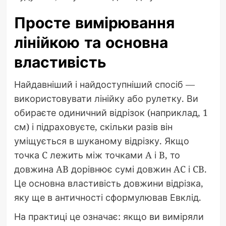
Просте вимірювання
лінійкою та основна
властивість
Найдавніший і найдоступніший спосіб —
використовувати лінійку або рулетку. Ви
обираєте одиничний відрізок (наприклад, 1
см) і підраховуєте, скільки разів він
уміщується в шуканому відрізку. Якщо
точка C лежить між точками A і B, то
довжина AB дорівнює сумі довжин AC і CB.
Це основна властивість довжини відрізка,
яку ще в античності сформулював Евклід.
На практиці це означає: якщо ви виміряли