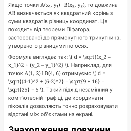
Якщо точки A(x₁, y₁) і B(x₂, y₂), то довжина
AB визначається як квадратний корінь з
суми квадратів різниць координат. Це
походить від теореми Піфагора,
застосованої до прямокутного трикутника,
утвореного різницями по осях.
Формула виглядає так: \( d = \sqrt{(x_2 –
x_1)^2 + (y_2 – y_1)^2} \). Наприклад, для
точок A(1, 2) і B(4, 6) отримуємо \( d =
\sqrt{(4-1)^2 + (6-2)^2} = \sqrt{9 + 16} =
\sqrt{25} = 5 \). Такий підхід незамінний у
комп’ютерній графіці, де координати
пікселів дозволяють точно розраховувати
відстані між об’єктами на екрані.
Знаходження довжини