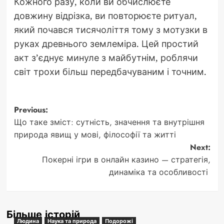
Кожного разу, коли ви обчислюєте
довжину відрізка, ви повторюєте ритуал,
який почався тисячоліття тому з мотузки в
руках древнього землеміра. Цей простий
акт з’єднує минуле з майбутнім, роблячи
світ трохи більш передбачуваним і точним.
Post
Previous:
Що таке зміст: сутність, значення та внутрішня
navigation
природа явищ у мові, філософії та житті
Next:
Покерні ігри в онлайн казино — стратегія,
динаміка та особливості
Більше історій
Людина
Наука та природа
Подорожі