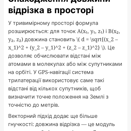
відрізка в просторі
У тривимірному просторі формула
розширюється: для точок A(x₁, y₁, z₁) і B(x₂,
y₂, z₂) довжина становить \( d = \sqrt{(x_2 –
x_1)^2 + (y_2 – y_1)^2 + (z_2 – z_1)^2} \). Це
дозволяє обчислювати відстані між
атомами в молекулах або між супутниками
на орбіті. У GPS-навігації система
трилатерації використовує саме такі
відстані від кількох супутників, щоб
визначити точне положення на Землі з
точністю до метрів.
Векторний підхід додає ще більше
гнучкості: довжина відрізка — це модуль