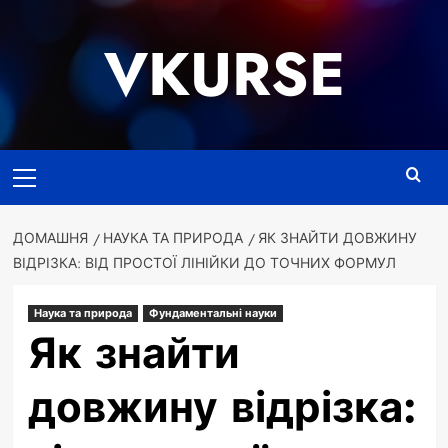
Перейти
до
VKURSE
вмісту
Основне
меню
ДОМАШНЯ
НАУКА ТА ПРИРОДА
ЯК ЗНАЙТИ ДОВЖИНУ
ВІДРІЗКА: ВІД ПРОСТОЇ ЛІНІЙКИ ДО ТОЧНИХ ФОРМУЛ
Наука та природа
Фундаментальні науки
Як знайти
довжину відрізка: