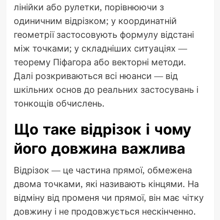
лінійки або рулетки, порівнюючи з
одиничним відрізком; у координатній
геометрії застосовують формулу відстані
між точками; у складніших ситуаціях —
теорему Піфагора або векторні методи.
Далі розкриваються всі нюанси — від
шкільних основ до реальних застосувань і
тонкощів обчислень.
Що таке відрізок і чому
його довжина важлива
Відрізок — це частина прямої, обмежена
двома точками, які називають кінцями. На
відміну від променя чи прямої, він має чітку
довжину і не продовжується нескінченно.