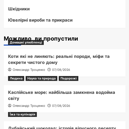
Шкідники
Ювелірні вироби та прикраси
Можливо, ви пропустили
Домашні улюбленці
Коти які не линяють: реальні породи, міфи та
секрети чистого дому
Олександр Троценко
07/08/2026
Людина
Наука та природа
Подорожі
Каспійське море: найбільша замкнена водойма
світу
Олександр Троценко
07/08/2026
Їжа та кулінарія
Дубайський шоколад: історія вірусного десерту