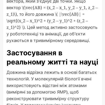
вектора, який з’єднує дві точки. Якщо
вектор \(\vec{AB} = (x_2 – x_1, y_2 – y_1, z_2 –
z_1)\), то його довжина \( |\vec{AB}| =
\sqrt{(x_2 – x_1)^2 + (y_2 – y_1)^2 + (z_2 –
z_1)^2} \). Цей метод активно застосовують
у робототехніці та анімації, де об’єкти
рухаються в тривимірному середовищі.
Застосування в
реальному житті та науці
Довжина відрізка лежить в основі багатьох
технологій. У молекулярній біології вчені
використовують відстані між атомами
(виміряні за допомогою ЯМР), щоб
реконструювати тривимірну структуру
білків. У телекомунікаціях інженери