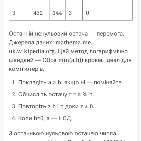
3
432
144
3
0
Останній ненульовий остача — перемога.
Джерела даних: mathema.me,
uk.wikipedia.org. Цей метод логарифмічно
швидкий — O(log min(a,b)) кроків, ідеал для
комп’ютерів.
Покладіть a > b, якщо ні — поміняйте.
Обчисліть остачу r = a % b.
Повторіть з b і r, доки r ≠ 0.
Коли b=0, a — НСД.
З останньою нульовою остачею числа