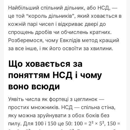
Найбільший спільний дільник, або НСД, —
це той “король дільників”, який ховається в
кожній парі чисел і відкриває двері до
спрощень дробів чи обчислень кратних.
Розберемося, чому Евклідів метод кращий
за все інше, і як його освоїти за хвилини.
Що ховається за
поняттям НСД і чому
воно всюди
Уявіть числа як фортеці з цеглинок —
простих множників. НСД — спільна стіна,
яку можна зруйнувати з обох боків без
пилу. Для 100 і 150 це 50: 100 = 2² × 5², 150 =