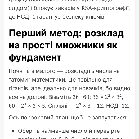
слідом) і блокує хакерів у RSA-криптографії,
де НСД=1 гарантує безпеку ключів.
Перший метод: розклад
на прості множники як
фундамент
Почніть з малого — розкладіть числа на
“атоми” математики. Це повільно для
гігантів, але ідеально для новачків, бо видно
все на долоні. Візьміть 36 і 60: 36 = 2² × 3²,
60 = 2² × 3 × 5. Спільні — 2² × 3 = 12. НСД=12.
Ось покроковий план, щоб не заплутатися:
Оберіть найменше число й перевірте