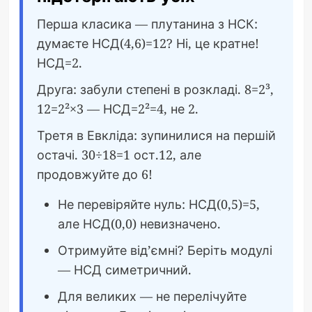
Перша класика — плутанина з НСК:
думаєте НСД(4,6)=12? Ні, це кратне!
НСД=2.
Друга: забули степені в розкладі. 8=2³,
12=2²×3 — НСД=2²=4, не 2.
Третя в Евкліда: зупинилися на першій
остачі. 30÷18=1 ост.12, але
продовжуйте до 6!
Не перевіряйте нуль: НСД(0,5)=5,
але НСД(0,0) невизначено.
Отримуйте від’ємні? Беріть модулі
— НСД симетричний.
Для великих — не перелічуйте