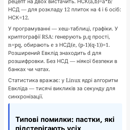
рецепт на двох вистачить. НСК(a,b)=a*b/
НСД — для розкладу 12 плиток на 4 і 6 осіб:
НСК=12.
У програмуванні — хеш-таблиці, графіки. У
криптографії RSA: генерують p,q прості,
n=pq, обирають e з НСД(e, (p-1)(q-1))=1.
Розширений Евклід знаходить d для
розшифровки. Без НСД — ніякої безпеки в
банках чи чатах.
Статистика вражає: у Linux ядрі алгоритм
Евкліда — тисячі викликів за секунду для
синхронізації.
Типові помилки: пастки, які
підстерігають усіх