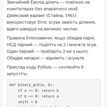
Звичайний Евклід ділить — повільно на
комп’ютерах без апаратного mod.
Двійковий варіант (Стайна, 1961)
використовує біти: зсуви замість ділення,
вдвічі швидше на великих числах.
Правила блискавичні: якщо обидва парні,
НСД парний — поділіть на 2 і множте зсув.
Один парний — приберіть 2-ки з нього.
Обидва непарні — відніміть і зсуньте.
Приклад коду Python — скопіюйте й
запустіть:
def binary_gcd(a, b):

    if a == 0: return b

    if b == 0: return a

    shift = 0
