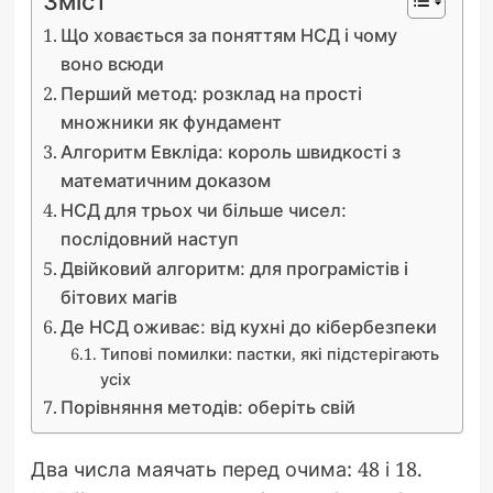
Зміст
Що ховається за поняттям НСД і чому
воно всюди
Перший метод: розклад на прості
множники як фундамент
Алгоритм Евкліда: король швидкості з
математичним доказом
НСД для трьох чи більше чисел:
послідовний наступ
Двійковий алгоритм: для програмістів і
бітових магів
Де НСД оживає: від кухні до кібербезпеки
Типові помилки: пастки, які підстерігають
усіх
Порівняння методів: оберіть свій
Два числа маячать перед очима: 48 і 18.