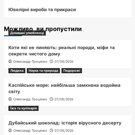
Ювелірні вироби та прикраси
Можливо, ви пропустили
Домашні улюбленці
Коти які не линяють: реальні породи, міфи та
секрети чистого дому
Олександр Троценко
07/08/2026
Людина
Наука та природа
Подорожі
Каспійське море: найбільша замкнена водойма
світу
Олександр Троценко
07/08/2026
Їжа та кулінарія
Дубайський шоколад: історія вірусного десерту
Олександр Троценко
07/08/2026