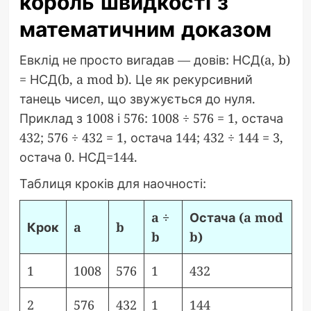
король швидкості з
математичним доказом
Евклід не просто вигадав — довів: НСД(a, b)
= НСД(b, a mod b). Це як рекурсивний
танець чисел, що звужується до нуля.
Приклад з 1008 і 576: 1008 ÷ 576 = 1, остача
432; 576 ÷ 432 = 1, остача 144; 432 ÷ 144 = 3,
остача 0. НСД=144.
Таблиця кроків для наочності:
a ÷
Остача (a mod
Крок
a
b
b
b)
1
1008
576
1
432
2
576
432
1
144