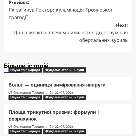
Post
Previous:
Як загинув Гектор: кульмінація Троянської
navigation
трагедії
Next:
Що називають плечем сили: ключ до розуміння
обертальних зусиль
Більше історій
Наука та природа
Фундаментальні науки
Вольт — одиниця вимірювання напруги
Олександр Троценко
22/07/2026
Наука та природа
Фундаментальні науки
Площа трикутної призми: формули і
розрахунок
Олександр Троценко
22/07/2026
Наука та природа
Фундаментальні науки