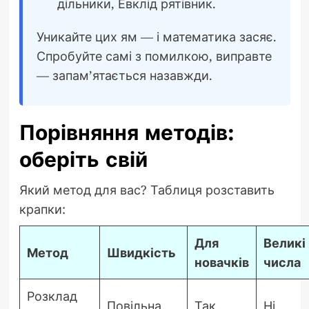
дільники, Евклід рятівник.
Уникайте цих ям — і математика засяє.
Спробуйте самі з помилкою, виправте
— запам’ятається назавжди.
Порівняння методів:
оберіть свій
Який метод для вас? Таблиця розставить
крапки:
Для
Великі
Метод
Швидкість
новачків
числа
Розклад
Повільна
Так
Ні