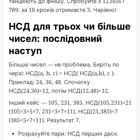
танцюють до фінішу. Спробуйте з 123456 і
789: за 10 кроків отримаєте 3. Чарівно!
НСД для трьох чи більше
чисел: послідовний
наступ
Більше чисел — не проблема. Беріть по
черзі: НСД(a, b, c) = НСД( НСД(a,b), c ).
Приклад: 24, 36, 48. Спочатку
НСД(24,36)=12, потім НСД(12,48)=12.
Інший кейс — 105, 231, 385. НСД(105,231)=21
(105=3×5×7, 231=3×7×11), НСД(21,385)=7
(385=5×7×11). Результат 7.
Розрахуйте пари: НСД перших двох.