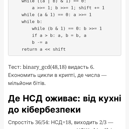
    while ((a | b) & 1) == 0:

        a >>= 1; b >>= 1; shift += 1

    while (a & 1) == 0: a >>= 1

    while b:

        while (b & 1) == 0: b >>= 1

        if a > b: a, b = b, a

        b -= a

Тест: binary_gcd(48,18) видасть 6.
Економить цикли в крипті, де числа —
мільйони бітів.
Де НСД оживає: від кухні
до кібербезпеки
Спростіть 36/54: НСД=18, виходить 2/3 —