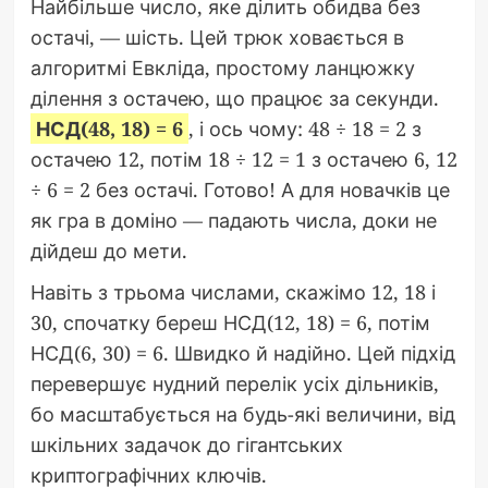
Найбільше число, яке ділить обидва без
остачі, — шість. Цей трюк ховається в
алгоритмі Евкліда, простому ланцюжку
ділення з остачею, що працює за секунди.
НСД(48, 18) = 6
, і ось чому: 48 ÷ 18 = 2 з
остачею 12, потім 18 ÷ 12 = 1 з остачею 6, 12
÷ 6 = 2 без остачі. Готово! А для новачків це
як гра в доміно — падають числа, доки не
дійдеш до мети.
Навіть з трьома числами, скажімо 12, 18 і
30, спочатку береш НСД(12, 18) = 6, потім
НСД(6, 30) = 6. Швидко й надійно. Цей підхід
перевершує нудний перелік усіх дільників,
бо масштабується на будь-які величини, від
шкільних задачок до гігантських
криптографічних ключів.