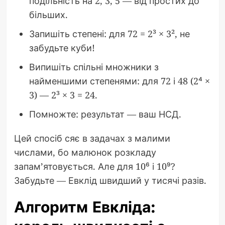
подільність на 2, 3, 5 — від простих до
більших.
Запишіть степені: для 72 = 2³ × 3², не
забудьте куби!
Випишіть спільні множники з
найменшими степенями: для 72 і 48 (2⁴ ×
3) — 2³ × 3 = 24.
Помножте: результат — ваш НСД.
Цей спосіб сяє в задачах з малими
числами, бо малюнок розкладу
запам’ятовується. Але для 10⁶ і 10⁹?
Забудьте — Евклід швидший у тисячі разів.
Алгоритм Евкліда: