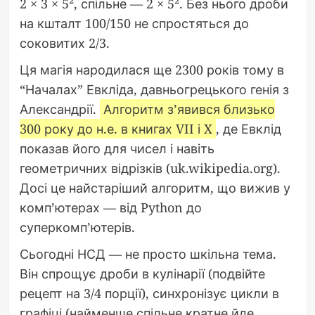
2 × 3 × 5², спільне — 2 × 5². Без нього дроби
на кшталт 100/150 не спростяться до
соковитих 2/3.
Ця магія народилася ще 2300 років тому в
“Началах” Евкліда, давньогрецького генія з
Александрії.
Алгоритм з’явився близько
300 року до н.е. в книгах VII і X
, де Евклід
показав його для чисел і навіть
геометричних відрізків (uk.wikipedia.org).
Досі це найстаріший алгоритм, що вижив у
комп’ютерах — від Python до
суперкомп’ютерів.
Сьогодні НСД — не просто шкільна тема.
Він спрощує дроби в кулінарії (подвійте
рецепт на 3/4 порції), синхронізує цикли в
графіці (найменше спільне кратне йде