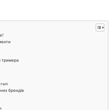
а?
ументи
з тримера
еталі
рних брендів
и