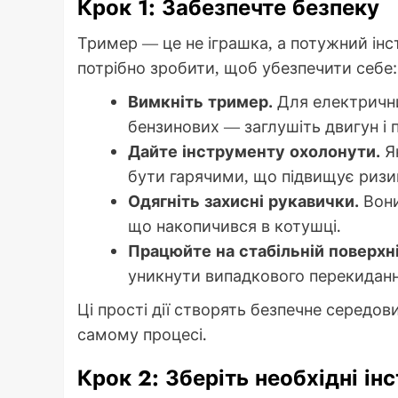
Крок 1: Забезпечте безпеку
Тример — це не іграшка, а потужний ін
потрібно зробити, щоб убезпечити себе:
Вимкніть тример.
Для електрични
бензинових — заглушіть двигун і 
Дайте інструменту охолонути.
Як
бути гарячими, що підвищує ризик
Одягніть захисні рукавички.
Вони
що накопичився в котушці.
Працюйте на стабільній поверхні
уникнути випадкового перекиданн
Ці прості дії створять безпечне середо
самому процесі.
Крок 2: Зберіть необхідні ін