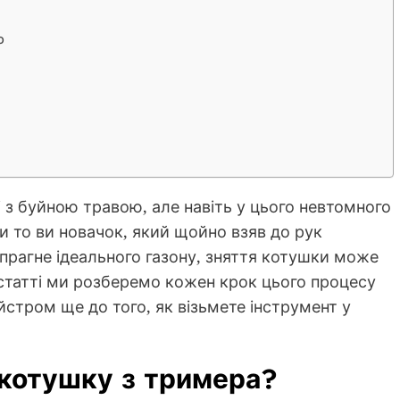
ю
 з буйною травою, але навіть у цього невтомного
Чи то ви новачок, який щойно взяв до рук
 прагне ідеального газону, зняття котушки може
статті ми розберемо кожен крок цього процесу
стром ще до того, як візьмете інструмент у
 котушку з тримера?