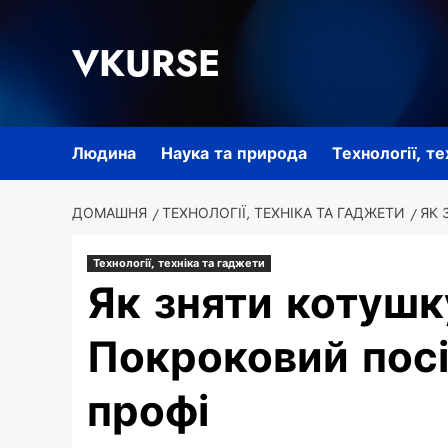
Перейти
до
VKURSE
вмісту
Людина
Наука та природа
Технології, т
ДОМАШНЯ
ТЕХНОЛОГІЇ, ТЕХНІКА ТА ГАДЖЕТИ
ЯК 
Технології, техніка та гаджети
Як зняти котушк
Покроковий посі
профі