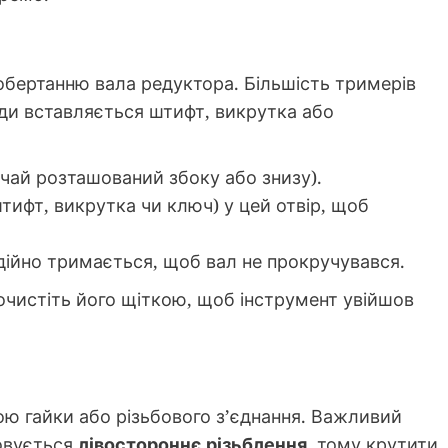
обертанню вала редуктора. Більшість тримерів
куди вставляється штифт, викрутка або
ичай розташований збоку або знизу).
штифт, викрутка чи ключ) у цей отвір, щоб
дійно тримається, щоб вал не прокручувався.
очистіть його щіткою, щоб інструмент увійшов
ою гайки або різьбового з’єднання. Важливий
овується
лівостороннє різьблення
, тому крутити