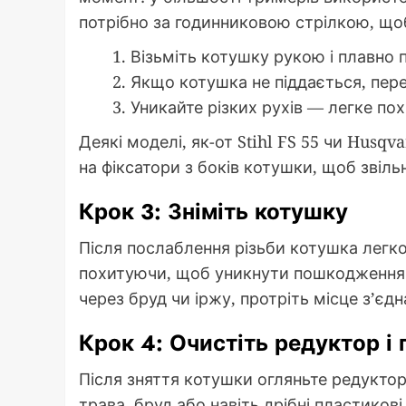
потрібно за годинниковою стрілкою, що
Візьміть котушку рукою і плавно 
Якщо котушка не піддається, пере
Уникайте різких рухів — легке п
Деякі моделі, як-от Stihl FS 55 чи Husq
на фіксатори з боків котушки, щоб звільн
Крок 3: Зніміть котушку
Після послаблення різьби котушка легко 
похитуючи, щоб уникнути пошкодження 
через бруд чи іржу, протріть місце з’єд
Крок 4: Очистіть редуктор і 
Після зняття котушки огляньте редуктор
трава, бруд або навіть дрібні пластикові