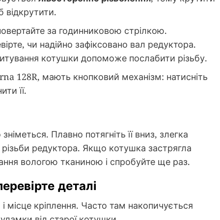
б відкрутити.
повертайте за годинниковою стрілкою.
вірте, чи надійно зафіксовано вал редуктора.
охитування котушки допоможе послабити різьбу.
varna 128R, мають кнопковий механізм: натисніть
ити її.
зніметься. Плавно потягніть її вниз, злегка
різьби редуктора. Якщо котушка застрягла
нання вологою тканиною і спробуйте ще раз.
перевірте деталі
 і місце кріплення. Часто там накопичується
 уламки від старої котушки.