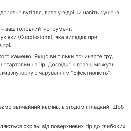
, деревне вугілля, лава у відрі чи навіть сушена
я – ваш головний інструмент.
руківки (Cobblestone), яка випадає при
 грі.
кого каменю. Якщо ви тільки починаєте гру,
аш стартовий набір. Досвідчені гравці можуть
лмазну кірку з чаруванням “Ефективність”
аємо звичайний камінь, а згодом і гладкий. Щоб
ляються скрізь: від поверхневих гір до глибоких