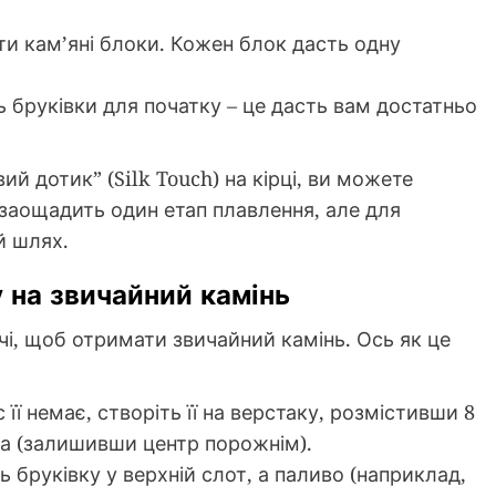
ти кам’яні блоки. Кожен блок дасть одну
 бруківки для початку – це дасть вам достатньо
й дотик” (Silk Touch) на кірці, ви можете
е заощадить один етап плавлення, але для
й шлях.
у на звичайний камінь
чі, щоб отримати звичайний камінь. Ось як це
її немає, створіть її на верстаку, розмістивши 8
та (залишивши центр порожнім).
ть бруківку у верхній слот, а паливо (наприклад,