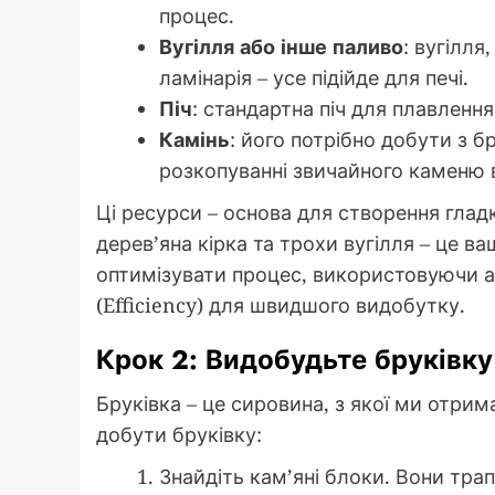
процес.
Вугілля або інше паливо
: вугілля
ламінарія – усе підійде для печі.
Піч
: стандартна піч для плавленн
Камінь
: його потрібно добути з б
розкопуванні звичайного каменю в
Ці ресурси – основа для створення глад
дерев’яна кірка та трохи вугілля – це в
оптимізувати процес, використовуючи а
(Efficiency) для швидшого видобутку.
Крок 2: Видобудьте бруківку
Бруківка – це сировина, з якої ми отрим
добути бруківку:
Знайдіть кам’яні блоки. Вони трап