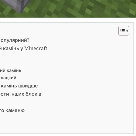
 популярний?
 камінь у Minecraft
ний камінь
гладкий
й камінь швидше
роти інших блоків
ого каменю