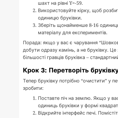
шахт на рівні Y=-59.
Використовуйте кірку, щоб розби
одиницю бруківки.
Зберіть щонайменше 8-16 одиниць
матеріалу для експериментів.
Порада: якщо у вас є чарування “Шовкови
добути одразу камінь, а не бруківку. Ц
більшості гравців бруківка – стандартни
Крок 3: Перетворіть бруківк
Тепер бруківку потрібно “очистити” у пе
зробити:
Поставте піч на землю. Якщо у вас 
одиниць бруківки у формі квадра
Відкрийте інтерфейс печі. Помісті