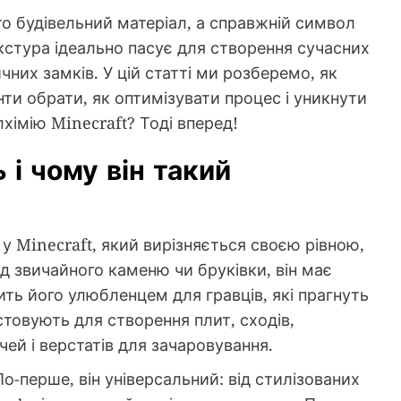
то будівельний матеріал, а справжній символ
екстура ідеально пасує для створення сучасних
чних замків. У цій статті ми розберемо, як
нти обрати, як оптимізувати процес і уникнути
хімію Minecraft? Тоді вперед!
 і чому він такий
 у Minecraft, який вирізняється своєю рівною,
ід звичайного каменю чи бруківки, він має
ить його улюбленцем для гравців, які прагнуть
стовують для створення плит, сходів,
чей і верстатів для зачаровування.
о-перше, він універсальний: від стилізованих