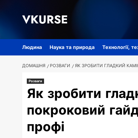
Перейти
до
VKURSE
вмісту
Людина
Наука та природа
Технології, т
ДОМАШНЯ
РОЗВАГИ
ЯК ЗРОБИТИ ГЛАДКИЙ КАМІН
Розваги
Як зробити глад
покроковий гайд 
профі