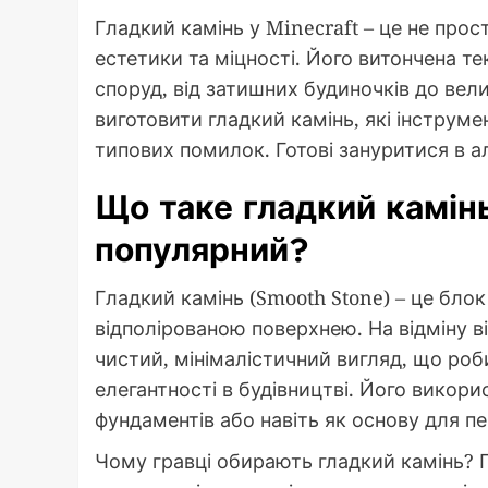
Гладкий камінь у Minecraft – це не прос
естетики та міцності. Його витончена т
споруд, від затишних будиночків до вели
виготовити гладкий камінь, які інструме
типових помилок. Готові зануритися в ал
Що таке гладкий камінь
популярний?
Гладкий камінь (Smooth Stone) – це блок
відполірованою поверхнею. На відміну в
чистий, мінімалістичний вигляд, що роб
елегантності в будівництві. Його викори
фундаментів або навіть як основу для пе
Чому гравці обирають гладкий камінь? П