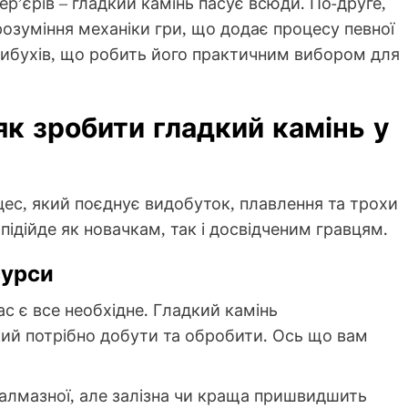
р’єрів – гладкий камінь пасує всюди. По-друге,
розуміння механіки гри, що додає процесу певної
о вибухів, що робить його практичним вибором для
як зробити гладкий камінь у
ес, який поєднує видобуток, плавлення та трохи
підійде як новачкам, так і досвідченим гравцям.
сурси
с є все необхідне. Гладкий камінь
кий потрібно добути та обробити. Ось що вам
до алмазної, але залізна чи краща пришвидшить