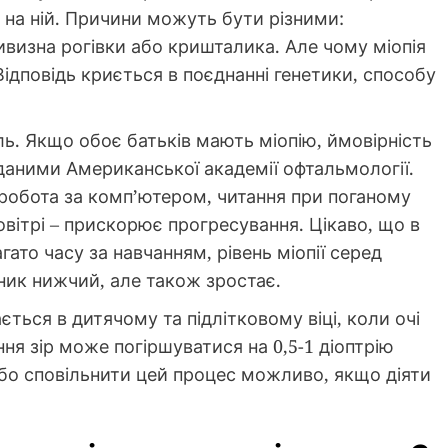
е на ній. Причини можуть бути різними:
визна рогівки або кришталика. Але чому міопія
 Відповідь криється в поєднанні генетики, способу
ль. Якщо обоє батьків мають міопію, ймовірність
 даними Американської академії офтальмології.
 робота за комп’ютером, читання при поганому
овітрі – прискорює прогресування. Цікаво, що в
агато часу за навчанням, рівень міопії серед
зник нижчий, але також зростає.
ється в дитячому та підлітковому віці, коли очі
ня зір може погіршуватися на 0,5-1 діоптрію
бо сповільнити цей процес можливо, якщо діяти