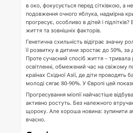
в око, фокусується перед сітківкою, а н
подовження очного яблука, надмірна кри
прогресує, особливо в дітей і підлітків?
життя та зовнішніх факторів.
Генетична схильність відіграє значну ро
її розвитку в дитини зростає до 50%, за
Проте сучасний спосіб життя – тривала
освітленні, обмежений час на свіжому п
країнах Східної Азії, де діти проводять б
молоді сягає 80-90%. У Європі цей пока
Прогресування міопії найчастіше відбува
активно ростуть. Без належного втручан
щороку. Але хороша новина: зупинити а
вчасно.