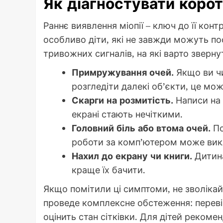
Як діагностувати корот
Раннє виявлення міопії – ключ до її ко
особливо діти, які не завжди можуть по
тривожних сигналів, на які варто зверну
Примружування очей.
Якщо ви ч
розгледіти далекі об’єкти, це мо
Скарги на розмитість.
Написи на 
екрані стають нечіткими.
Головний біль або втома очей.
По
роботи за комп’ютером може вик
Нахил до екрану чи книги.
Дитина
краще їх бачити.
Якщо помітили ці симптоми, не зволікай
проведе комплексне обстеження: переві
оцінить стан сітківки. Для дітей рекоме