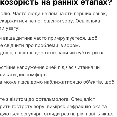
козорість на ранніх етапах?
нтролю. Часто люди не помічають перших ознак,
скаржитися на погіршення зору. Ось кілька
ти увагу:
и ваша дитина часто примружуєтеся, щоб
же свідчити про проблеми із зором.
дошці в школі, дорожні знаки чи субтитри на
стійне напруження очей під час читання чи
ликати дискомфорт.
 може підсвідомо наближатися до об’єктів, щоб
те з візитом до офтальмолога. Спеціаліст
рить гостроту зору, виміряє рефракцію ока та
ндуються регулярні огляди раз на рік, навіть якщо