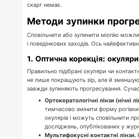
скарг немає.
Методи зупинки прогре
Сповільнити або зупинити міопію можли
і поведінкових заходів. Ось найефективн
1. Оптична корекція: окуляри
Правильно підібрані окуляри чи контактн
не лише покращують зір, але й зменшую
завжди зупиняють прогресування. Сучас
Ортокератологічні лінзи (нічні лі
тимчасово змінити форму рогівки
окулярів і можуть сповільнити про
досліджень, опублікованих у жур
Мультифокусні контактні лінзи.
В