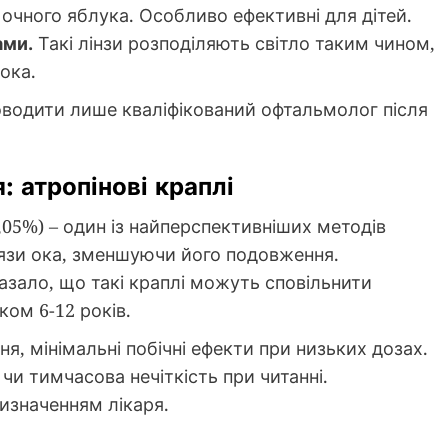
чного яблука. Особливо ефективні для дітей.
ами.
Такі лінзи розподіляють світло таким чином,
ока.
роводити лише кваліфікований офтальмолог після
: атропінові краплі
0,05%) – один із найперспективніших методів
язи ока, зменшуючи його подовження.
казало, що такі краплі можуть сповільнити
ком 6-12 років.
я, мінімальні побічні ефекти при низьких дозах.
чи тимчасова нечіткість при читанні.
изначенням лікаря.