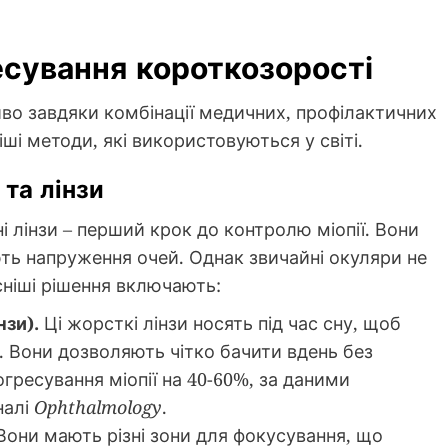
сування короткозорості
во завдяки комбінації медичних, профілактичних
іші методи, які використовуються у світі.
 та лінзи
і лінзи – перший крок до контролю міопії. Вони
ть напруження очей. Однак звичайні окуляри не
ніші рішення включають:
нзи).
Ці жорсткі лінзи носять під час сну, щоб
. Вони дозволяють чітко бачити вдень без
гресування міопії на 40-60%, за даними
налі
Ophthalmology
.
они мають різні зони для фокусування, що