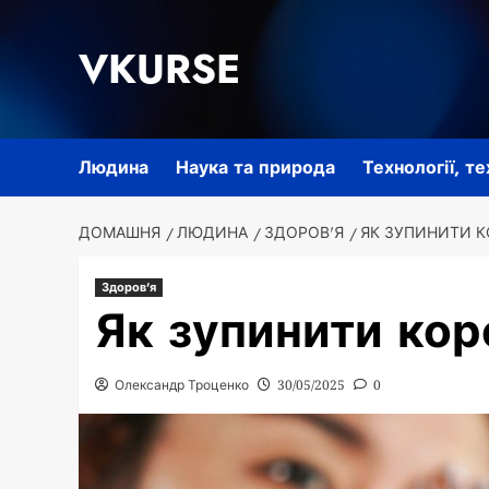
Перейти
до
VKURSE
вмісту
Людина
Наука та природа
Технології, т
ДОМАШНЯ
ЛЮДИНА
ЗДОРОВ'Я
ЯК ЗУПИНИТИ К
Здоров'я
Як зупинити кор
Олександр Троценко
30/05/2025
0