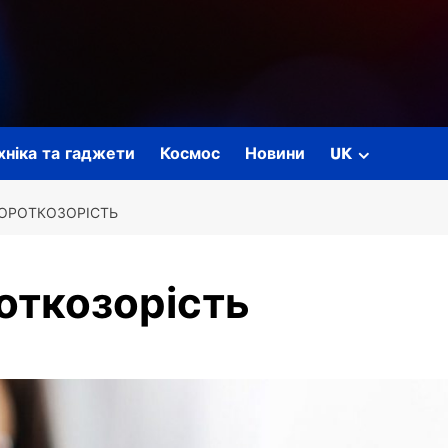
ехніка та гаджети
Космос
Новини
UK
ОРОТКОЗОРІСТЬ
откозорість