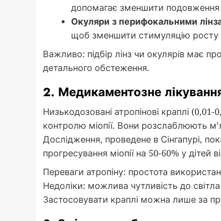
допомагає зменшити подовження о
Окуляри з перифокальними лінз
щоб зменшити стимуляцію росту 
Важливо: підбір лінз чи окулярів має п
детального обстеження.
2. Медикаментозне лікування
Низькодозовані атропінові краплі (0,01-
контролю міопії. Вони розслаблюють м’
Дослідження, проведене в Сінгапурі, по
прогресування міопії на 50-60% у дітей ві
Переваги атропіну: простота використанн
Недоліки: можлива чутливість до світла 
Застосовувати краплі можна лише за пр