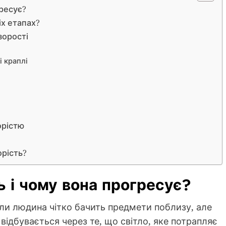
гресує?
іх етапах?
зорості
і краплі
орістю
орість?
ь і чому вона прогресує?
коли людина чітко бачить предмети поблизу, але
відбувається через те, що світло, яке потрапляє