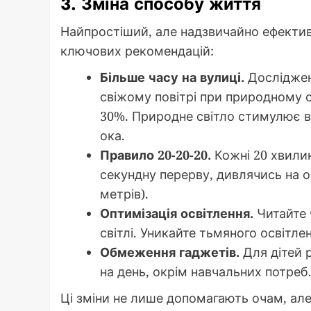
3. Зміна способу життя
Найпростіший, але надзвичайно ефективн
ключових рекомендацій:
Більше часу на вулиці.
Дослідженн
свіжому повітрі при природному с
30%. Природне світло стимулює ви
ока.
Правило 20-20-20.
Кожні 20 хвилин
секундну перерву, дивлячись на об
метрів).
Оптимізація освітлення.
Читайте 
світлі. Уникайте тьмяного освітлен
Обмеження гаджетів.
Для дітей 
на день, окрім навчальних потреб
Ці зміни не лише допомагають очам, ал