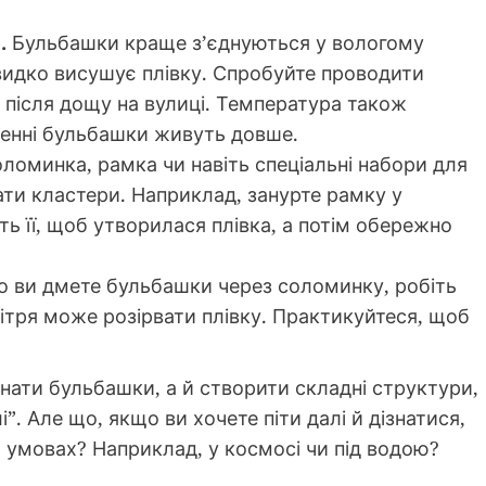
.
Бульбашки краще з’єднуються у вологому
видко висушує плівку. Спробуйте проводити
о після дощу на вулиці. Температура також
енні бульбашки живуть довше.
ломинка, рамка чи навіть спеціальні набори для
и кластери. Наприклад, занурте рамку у
ть її, щоб утворилася плівка, а потім обережно
 ви дмете бульбашки через соломинку, робіть
вітря може розірвати плівку. Практикуйтеся, щоб
нати бульбашки, а й створити складні структури,
лі”. Але що, якщо ви хочете піти далі й дізнатися,
 умовах? Наприклад, у космосі чи під водою?