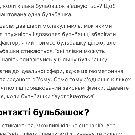
ся, коли кілька бульбашок з’єднуються? Щоб
влаштована одна бульбашка.
шарів: два шари молекул мила, між якими
є пружність і дозволяє бульбашці зберігати
фактор, який тримає бульбашку цілою, але
ьбашки стикаються, їхні плівки можуть
 навіть зливаючись у більшу бульбашку.
гне до ідеальної сфери, адже це геометрична
 заданого об’єму. Саме тому з’єднання кількох
чітко підпорядкований законам фізики. Давайте
я, коли бульбашки “зустрічаються”.
онтакті бульбашок?
стикаються, можливі кілька сценаріїв. Усе
 їхніх плівок, швидкості зіткнення та складу