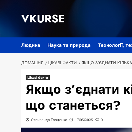
Перейти
до
VKURSE
вмісту
Людина
Наука та природа
Технології, т
ДОМАШНЯ
ЦІКАВІ ФАКТИ
ЯКЩО З’ЄДНАТИ КІЛЬК
Цікаві факти
Якщо з’єднати к
що станеться?
Олександр Троценко
17/05/2025
0