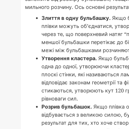
мильного розчину. Ось основні результат
Злиття в одну бульбашку.
Якщо б
плівки можуть об’єднатися, утво
через те, що поверхневий натяг “п
меншої бульбашки перетікає до бі
межі між бульбашками розчиняют
Утворення кластера.
Якщо бульба
одна до одної, утворюючи класте
плоскі стінки, які називаються л
відповідає законам геометрії та 
стикаються, утворюють кут 120 гр
рівноваги сил.
Розрив бульбашок.
Якщо плівка о
відбувається з великою силою, 
результат для тих, хто хоче створ