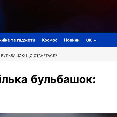
ехніка та гаджети
Космос
Новини
UK
А БУЛЬБАШОК: ЩО СТАНЕТЬСЯ?
ілька бульбашок: