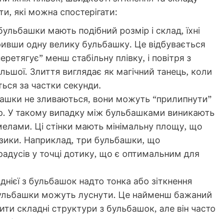
и, які можна спостерігати:
ульбашки мають подібний розмір і склад, їхні
ривши одну велику бульбашку. Це відбувається
еретягує” менш стабільну плівку, і повітря з
льшої. Злиття виглядає як магічний танець, коли
ься за частки секунди.
шки не зливаються, вони можуть “прилипнути”
р. У такому випадку між бульбашками виникають
амелами. Ці стінки мають мінімальну площу, що
фізики. Наприклад, три бульбашки, що
адусів у точці дотику, що є оптимальним для
днієї з бульбашок надто тонка або зіткнення
бульбашки можуть луснути. Це найменш бажаний
ити складні структури з бульбашок, але він часто