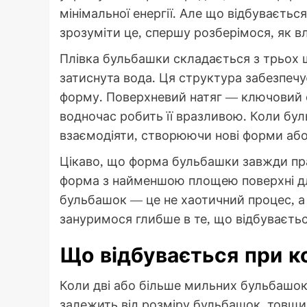
мінімальної енергії. Але що відбуваєть
зрозуміти це, спершу розберімося, як 
Плівка бульбашки складається з трьох 
затиснута вода. Ця структура забезпечу
форму. Поверхневий натяг — ключовий 
водночас робить її вразливою. Коли бул
взаємодіяти, створюючи нові форми або
Цікаво, що форма бульбашки завжди пра
форма з найменшою площею поверхні для
бульбашок — це не хаотичний процес, а 
зануримося глибше в те, що відбуваєтьс
Що відбувається при к
Коли дві або більше мильних бульбашок 
залежить від розміру бульбашок, товщини