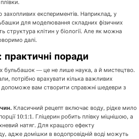
плівки.
до захопливих експериментів. Наприклад, у
льбашки для моделювання складних фізичних
іть структура клітин у біології. Але як можна
оворимо далі.
: практичні поради
х бульбашок — це не лише наука, а й мистецтво.
али, потрібно врахувати кілька важливих
ка допоможе вам створити справжні шедеври з
чин.
Класичний рецепт включає воду, рідке мило
опорції 10:1:1. Гліцерин робить плівку міцнішою, а
хневий натяг. Для кращого ефекту
у, адже домішки в водопровідній воді можуть