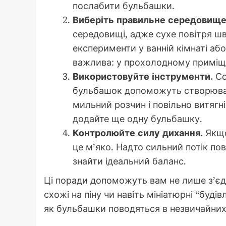
послабити бульбашки.
Виберіть правильне середовище
середовищі, адже сухе повітря ш
експерименти у ванній кімнаті аб
важлива: у прохолодному приміщ
Використовуйте інструменти.
Со
бульбашок допоможуть створюват
мильний розчин і повільно витягні
додайте ще одну бульбашку.
Контролюйте силу дихання.
Якщо
це м’яко. Надто сильний потік по
знайти ідеальний баланс.
Ці поради допоможуть вам не лише з’єд
схожі на піну чи навіть мініатюрні “будів
як бульбашки поводяться в незвичайних