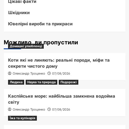
Цікаві факти
Шкідники
Ювелірні вироби та прикраси
Можливо, ви пропустили
Домашні улюбленці
Коти які не линяють: реальні породи, міфи та
секрети чистого дому
Олександр Троценко
07/08/2026
Людина
Наука та природа
Подорожі
Каспійське море: найбільша замкнена водойма
світу
Олександр Троценко
07/08/2026
Їжа та кулінарія