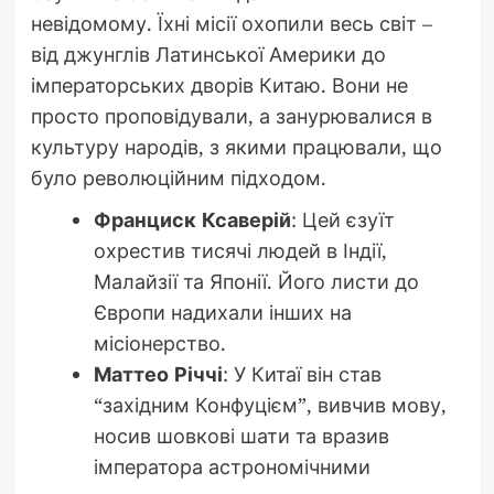
невідомому. Їхні місії охопили весь світ –
від джунглів Латинської Америки до
імператорських дворів Китаю. Вони не
просто проповідували, а занурювалися в
культуру народів, з якими працювали, що
було революційним підходом.
Франциск Ксаверій
: Цей єзуїт
охрестив тисячі людей в Індії,
Малайзії та Японії. Його листи до
Європи надихали інших на
місіонерство.
Маттео Річчі
: У Китаї він став
“західним Конфуцієм”, вивчив мову,
носив шовкові шати та вразив
імператора астрономічними