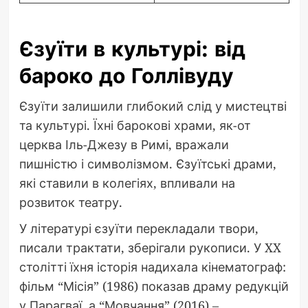
Єзуїти в культурі: від
бароко до Голлівуду
Єзуїти залишили глибокий слід у мистецтві
та культурі. Їхні барокові храми, як-от
церква Іль-Джезу в Римі, вражали
пишністю і символізмом. Єзуїтські драми,
які ставили в колегіях, впливали на
розвиток театру.
У літературі єзуїти перекладали твори,
писали трактати, зберігали рукописи. У XX
столітті їхня історія надихала кінематограф:
фільм “Місія” (1986) показав драму редукцій
у Парагваї, а “Мовчання” (2016) –