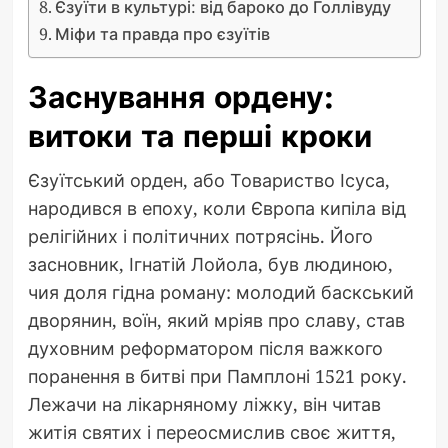
Єзуїти в культурі: від бароко до Голлівуду
Міфи та правда про єзуїтів
Заснування ордену:
витоки та перші кроки
Єзуїтський орден, або Товариство Ісуса,
народився в епоху, коли Європа кипіла від
релігійних і політичних потрясінь. Його
засновник, Ігнатій Лойола, був людиною,
чия доля гідна роману: молодий баскський
дворянин, воїн, який мріяв про славу, став
духовним реформатором після важкого
поранення в битві при Памплоні 1521 року.
Лежачи на лікарняному ліжку, він читав
житія святих і переосмислив своє життя,