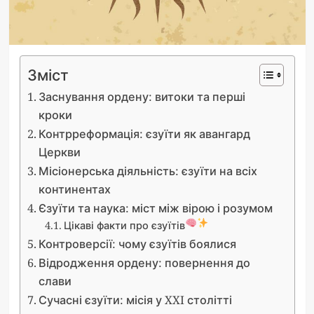
Зміст
Заснування ордену: витоки та перші
кроки
Контрреформація: єзуїти як авангард
Церкви
Місіонерська діяльність: єзуїти на всіх
континентах
Єзуїти та наука: міст між вірою і розумом
Цікаві факти про єзуїтів
Контроверсії: чому єзуїтів боялися
Відродження ордену: повернення до
слави
Сучасні єзуїти: місія у XXI столітті