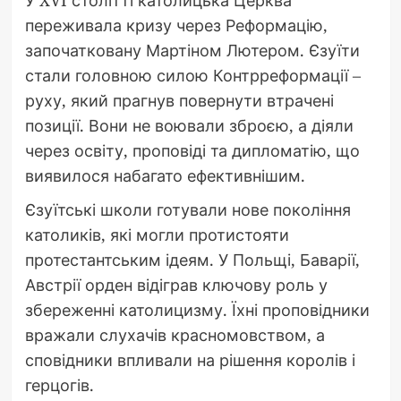
У XVI столітті католицька Церква
переживала кризу через Реформацію,
започатковану Мартіном Лютером. Єзуїти
стали головною силою Контрреформації –
руху, який прагнув повернути втрачені
позиції. Вони не воювали зброєю, а діяли
через освіту, проповіді та дипломатію, що
виявилося набагато ефективнішим.
Єзуїтські школи готували нове покоління
католиків, які могли протистояти
протестантським ідеям. У Польщі, Баварії,
Австрії орден відіграв ключову роль у
збереженні католицизму. Їхні проповідники
вражали слухачів красномовством, а
сповідники впливали на рішення королів і
герцогів.