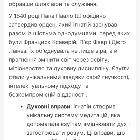
обравши шлях віри та служіння.
У 1540 році Папа Павло III офіційно
затвердив орден, який Ігнатій заснував
разом із шістьма однодумцями, серед яких
були Франциск Ксаверій, П’єр Фавр і Дієго
Лаїнез. Їх об’єднувала не лише віра, а й
прагнення змінити світ через освіту,
місіонерство та духовну дисципліну. Єзуїти
стали унікальними завдяки своїй гнучкості,
інтелектуальному підходу та
безкомпромісній відданості.
Духовні вправи
: Ігнатій створив
унікальну систему медитацій, яка
допомагала єзуїтам зміцнювати дух і
загострювати розум. Ці вправи, що