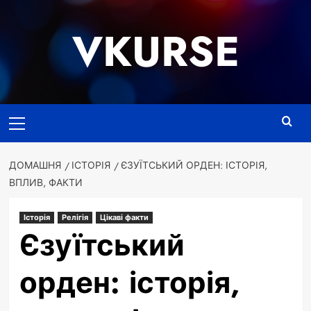
Перейти
до
VKURSE
вмісту
Основне
меню
ДОМАШНЯ
ІСТОРІЯ
ЄЗУЇТСЬКИЙ ОРДЕН: ІСТОРІЯ,
ВПЛИВ, ФАКТИ
Історія
Релігія
Цікаві факти
Єзуїтський
орден: історія,