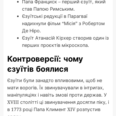
Папа Франциск – перший єзуїт, який
став Папою Римським.
Єзуїтські редукції в Парагваї
надихнули фільм “Місія” з Робертом
Де Ніро.
Єзуїт Атанасій Кірхер створив один із
перших проєктів мікроскопа.
Контроверсії: чому
єзуїтів боялися
Єзуїти були занадто впливовими, щоб не
мати ворогів. Їх звинувачували в інтригах,
маніпуляціях і навіть змові проти держав. У
XVIII столітті ці звинувачення досягли піку, і
в 1773 році Папа Климент XIV розпустив