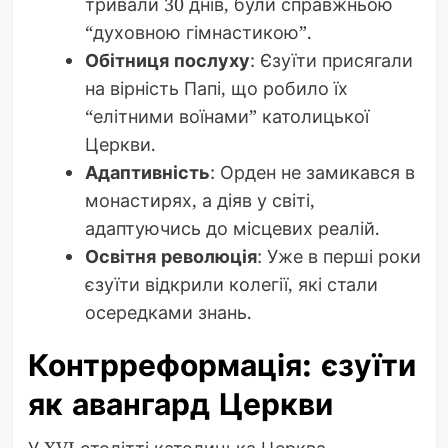
тривали 30 днів, були справжньою
“духовною гімнастикою”.
Обітниця послуху
: Єзуїти присягали
на вірність Папі, що робило їх
“елітними воїнами” католицької
Церкви.
Адаптивність
: Орден не замикався в
монастирях, а діяв у світі,
адаптуючись до місцевих реалій.
Освітня революція
: Уже в перші роки
єзуїти відкрили колегії, які стали
осередками знань.
Контрреформація: єзуїти
як авангард Церкви