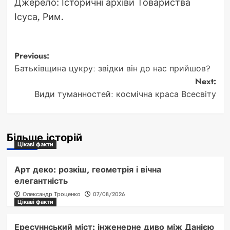
Джерело: Історичні архіви Товариства
Ісуса, Рим.
Post
Previous:
Батьківщина цукру: звідки він до нас прийшов?
navigation
Next:
Види туманностей: космічна краса Всесвіту
Більше історій
Цікаві факти
Арт деко: розкіш, геометрія і вічна
елегантність
Олександр Троценко
07/08/2026
Цікаві факти
Ересуннський міст: інженерне диво між Данією