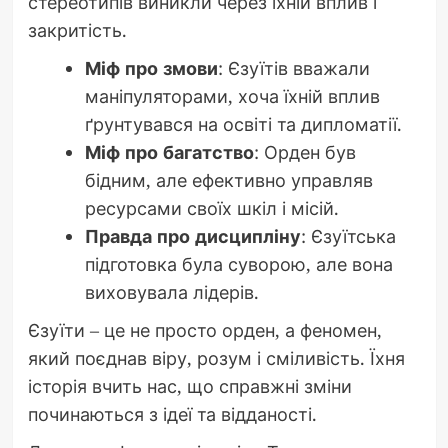
стереотипів виникли через їхній вплив і
закритість.
Міф про змови
: Єзуїтів вважали
маніпуляторами, хоча їхній вплив
ґрунтувався на освіті та дипломатії.
Міф про багатство
: Орден був
бідним, але ефективно управляв
ресурсами своїх шкіл і місій.
Правда про дисципліну
: Єзуїтська
підготовка була суворою, але вона
виховувала лідерів.
Єзуїти – це не просто орден, а феномен,
який поєднав віру, розум і сміливість. Їхня
історія вчить нас, що справжні зміни
починаються з ідеї та відданості.