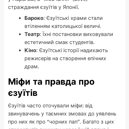
страждання єзуїтів у Японії.
Бароко
: Єзуїтські храми стали
втіленням католицької величі.
Театр
: Їхні постановки виховували
естетичний смак студентів.
Кіно
: Єзуїтські історії надихають
режисерів на створення епічних
драм.
Міфи та правда про
єзуїтів
Єзуїтів часто оточували міфи: від
звинувачень у таємних змовах до уявлень
про них як про “чорних пап”. Багато з цих