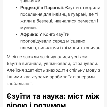
знаннями.
Редукції в Парагваї
: Єзуїти створили
поселення для індіанців гуарані, де ті
жили в безпеці, навчалися ремесел і
музики.
Африка
: У Конго єзуїти
проповідували серед місцевих
племен, вивчаючи їхні мови та звичаї.
Місії не завжди закінчувалися успіхом.
Єзуїтів виганяли, ув’язнювали, страчували.
Але їхня здатність знаходити спільну мову з
іншими культурами зробила їх піонерами
глобалізації.
Єзуїти та наука: міст між
вірою і розумом