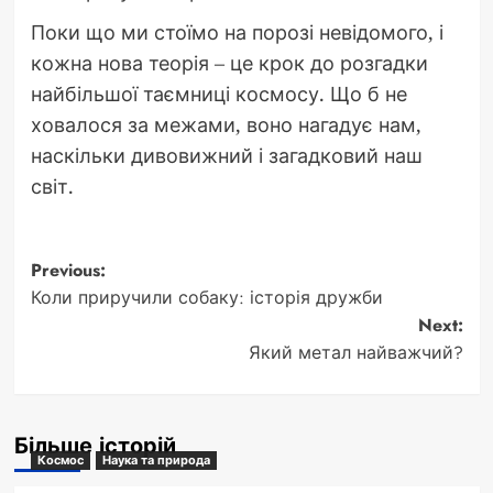
Поки що ми стоїмо на порозі невідомого, і
кожна нова теорія – це крок до розгадки
найбільшої таємниці космосу. Що б не
ховалося за межами, воно нагадує нам,
наскільки дивовижний і загадковий наш
світ.
Post
Previous:
Коли приручили собаку: історія дружби
navigation
Next:
Який метал найважчий?
Більше історій
Космос
Наука та природа