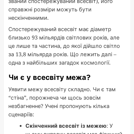
званий спостережуваний всесвіт), його
справжні розміри можуть бути
нескінченними.
Спостережуваний всесвіт має діаметр
близько 93 мільярдів світлових років, але
це лише та частина, до якої дійшло світло
за 13,8 мільярда років. Що лежить далі –
одна з найбільших загадок космології.
Чи є у всесвіту межа?
Уявити межу всесвіту складно. Чи є там
“стіна”, порожнеча чи щось зовсім
незбагненне? Учені пропонують кілька
сценаріїв:
Скінченний всесвіт із межею
: У
цьому випадку всесвіт має фізичний