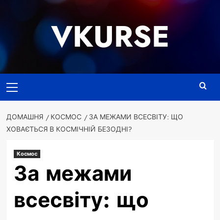
Перейти
до
VKURSE
вмісту
Основне
меню
ДОМАШНЯ
КОСМОС
ЗА МЕЖАМИ ВСЕСВІТУ: ЩО
ХОВАЄТЬСЯ В КОСМІЧНІЙ БЕЗОДНІ?
Космос
За межами
всесвіту: що