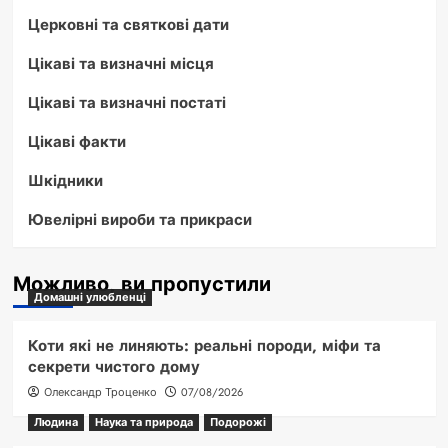
Церковні та святкові дати
Цікаві та визначні місця
Цікаві та визначні постаті
Цікаві факти
Шкідники
Ювелірні вироби та прикраси
Можливо, ви пропустили
Домашні улюбленці
Коти які не линяють: реальні породи, міфи та
секрети чистого дому
Олександр Троценко
07/08/2026
Людина
Наука та природа
Подорожі