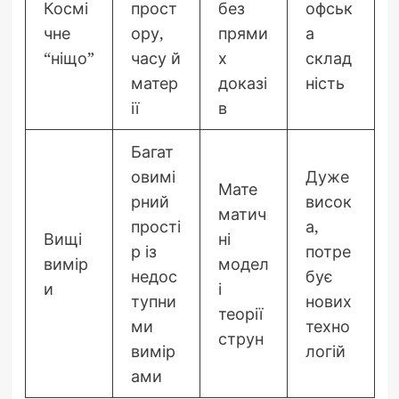
Космі
прост
без
офськ
чне
ору,
прями
а
“ніщо”
часу й
х
склад
матер
доказі
ність
ії
в
Багат
овимі
Дуже
Мате
рний
висок
матич
прості
а,
Вищі
ні
р із
потре
вимір
модел
недос
бує
и
і
тупни
нових
теорії
ми
техно
струн
вимір
логій
ами