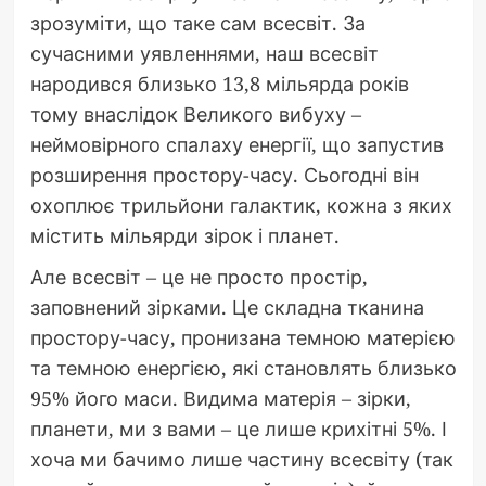
зрозуміти, що таке сам всесвіт. За
сучасними уявленнями, наш всесвіт
народився близько 13,8 мільярда років
тому внаслідок Великого вибуху –
неймовірного спалаху енергії, що запустив
розширення простору-часу. Сьогодні він
охоплює трильйони галактик, кожна з яких
містить мільярди зірок і планет.
Але всесвіт – це не просто простір,
заповнений зірками. Це складна тканина
простору-часу, пронизана темною матерією
та темною енергією, які становлять близько
95% його маси. Видима матерія – зірки,
планети, ми з вами – це лише крихітні 5%. І
хоча ми бачимо лише частину всесвіту (так