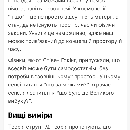
Інша ідея – за межами всесвіту немає
нічого, навіть порожнечі. У космології
“ніщо” – це не просто відсутність матерії, а
стан, де не існують простір, час чи фізичні
закони. Уявити це неможливо, адже наш
мозок прив’язаний до концепцій простору й
часу.
Фізики, як-от Стівен Гокінг, припускали, що
всесвіт може бути самодостатнім, без
потреби в “зовнішньому” просторі. У цьому
сенсі питання “що за межами?” втрачає
сенс, як запитання “що було до Великого
вибуху?”.
Вищі виміри
Теорія струн і M-теорія пропонують, що