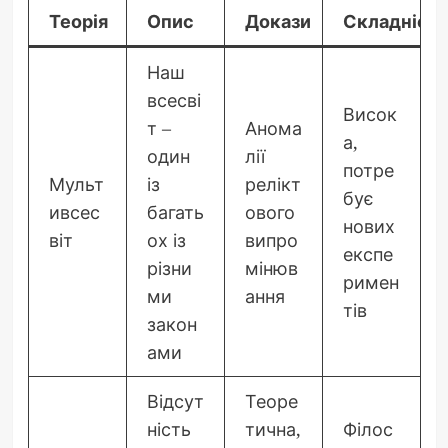
Теорія
Опис
Докази
Складніст
Наш
всесві
Висок
т –
Анома
а,
один
лії
потре
Мульт
із
релікт
бує
ивсес
багать
ового
нових
віт
ох із
випро
експе
різни
мінюв
римен
ми
ання
тів
закон
ами
Відсут
Теоре
ність
тична,
Філос