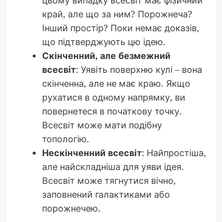
край, але що за ним? Порожнеча?
Інший простір? Поки немає доказів,
що підтверджують цю ідею.
Скінченний, але безмежний
всесвіт
: Уявіть поверхню кулі – вона
скінченна, але не має краю. Якщо
рухатися в одному напрямку, ви
повернетеся в початкову точку.
Всесвіт може мати подібну
топологію.
Нескінченний всесвіт
: Найпростіша,
але найскладніша для уяви ідея.
Всесвіт може тягнутися вічно,
заповнений галактиками або
порожнечею.