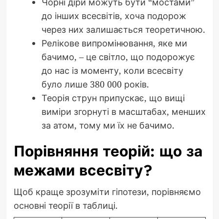
Чорні діри можуть бути “мостами”
до інших всесвітів, хоча подорож
через них залишається теоретичною.
Релікове випромінювання, яке ми
бачимо, – це світло, що подорожує
до нас із моменту, коли всесвіту
було лише 380 000 років.
Теорія струн припускає, що вищі
виміри згорнуті в масштабах, менших
за атом, тому ми їх не бачимо.
Порівняння теорій: що за
межами всесвіту?
Щоб краще зрозуміти гіпотези, порівняємо
основні теорії в таблиці.