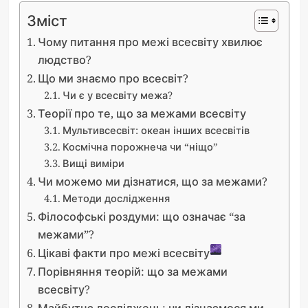
Зміст
Чому питання про межі всесвіту хвилює
людство?
Що ми знаємо про всесвіт?
Чи є у всесвіту межа?
Теорії про те, що за межами всесвіту
Мультивсесвіт: океан інших всесвітів
Космічна порожнеча чи “ніщо”
Вищі виміри
Чи можемо ми дізнатися, що за межами?
Методи дослідження
Філософські роздуми: що означає “за
межами”?
Цікаві факти про межі всесвіту
Порівняння теорій: що за межами
всесвіту?
Майбутнє досліджень: чи дізнаємося ми