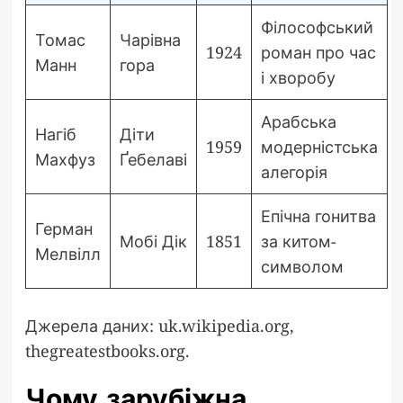
Філософський
Томас
Чарівна
1924
роман про час
Манн
гора
і хворобу
Арабська
Нагіб
Діти
1959
модерністська
Махфуз
Ґебелаві
алегорія
Епічна гонитва
Герман
Мобі Дік
1851
за китом-
Мелвілл
символом
Джерела даних: uk.wikipedia.org,
thegreatestbooks.org.
Чому зарубіжна