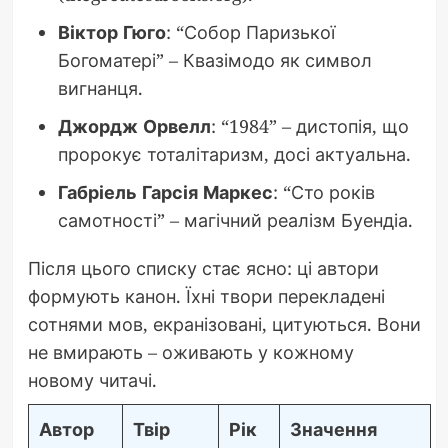
Віктор Гюго
: “Собор Паризької
Богоматері” – Квазімодо як символ
вигнанця.
Джордж Орвелл
: “1984” – дистопія, що
пророкує тоталітаризм, досі актуальна.
Габріель Гарсія Маркес
: “Сто років
самотності” – магічний реалізм Буендіа.
Після цього списку стає ясно: ці автори
формують канон. Їхні твори перекладені
сотнями мов, екранізовані, цитуються. Вони
не вмирають – оживають у кожному
новому читачі.
Автор
Твір
Рік
Значення