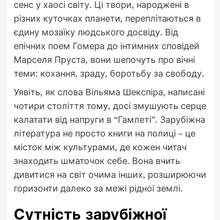
сенс у хаосі світу. Ці твори, народжені в
різних куточках планети, переплітаються в
єдину мозаїку людського досвіду. Від
епічних поем Гомера до інтимних сповідей
Марселя Пруста, вони шепочуть про вічні
теми: кохання, зраду, боротьбу за свободу.
Уявіть, як слова Вільяма Шекспіра, написані
чотири століття тому, досі змушують серце
калатати від напруги в “Гамлеті”. Зарубіжна
література не просто книги на полиці – це
місток між культурами, де кожен читач
знаходить шматочок себе. Вона вчить
дивитися на світ очима інших, розширюючи
горизонти далеко за межі рідної землі.
Сутність зарубіжної