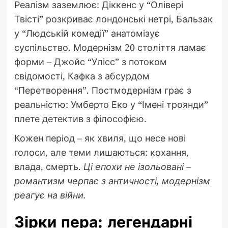
Реалізм заземлює: Діккенс у “Олівері
Твісті” розкриває лондонські нетрі, Бальзак
у “Людській комедії” анатомізує
суспільство. Модернізм 20 століття ламає
форми – Джойс “Улісс” з потоком
свідомості, Кафка з абсурдом
“Перетворення”. Постмодернізм грає з
реальністю: Умберто Еко у “Імені троянди”
плете детектив з філософією.
Кожен період – як хвиля, що несе нові
голоси, але теми лишаються: кохання,
влада, смерть.
Ці епохи не ізольовані –
романтизм черпає з античності, модернізм
реагує на війни.
Зірки пера: легендарні