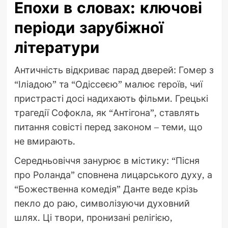
Епохи в словах: ключові
періоди зарубіжної
літератури
Античність відкриває парад дверей: Гомер з
“Іліадою” та “Одіссеєю” малює героїв, чиї
пристрасті досі надихають фільми. Грецькі
трагедії Софокла, як “Антігона”, ставлять
питання совісті перед законом – теми, що
не вмирають.
Середньовіччя занурює в містику: “Пісня
про Роланда” сповнена лицарського духу, а
“Божественна комедія” Данте веде крізь
пекло до раю, символізуючи духовний
шлях. Ці твори, пронизані релігією,