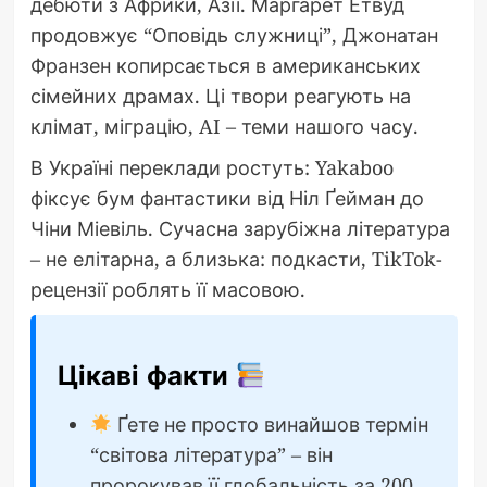
дебюти з Африки, Азії. Маргарет Етвуд
продовжує “Оповідь служниці”, Джонатан
Франзен копирсається в американських
сімейних драмах. Ці твори реагують на
клімат, міграцію, AI – теми нашого часу.
В Україні переклади ростуть: Yakaboo
фіксує бум фантастики від Ніл Ґейман до
Чіни Міевіль. Сучасна зарубіжна література
– не елітарна, а близька: подкасти, TikTok-
рецензії роблять її масовою.
Цікаві факти
Ґете не просто винайшов термін
“світова література” – він
пророкував її глобальність за 200