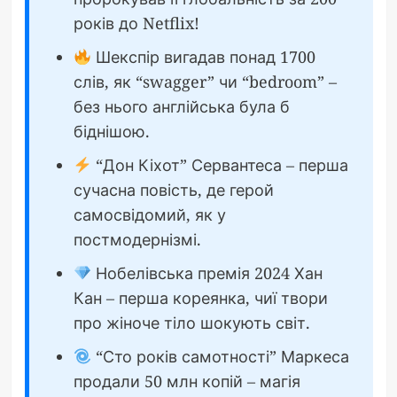
років до Netflix!
Шекспір вигадав понад 1700
слів, як “swagger” чи “bedroom” –
без нього англійська була б
біднішою.
“Дон Кіхот” Сервантеса – перша
сучасна повість, де герой
самосвідомий, як у
постмодернізмі.
Нобелівська премія 2024 Хан
Кан – перша кореянка, чиї твори
про жіноче тіло шокують світ.
“Сто років самотності” Маркеса
продали 50 млн копій – магія