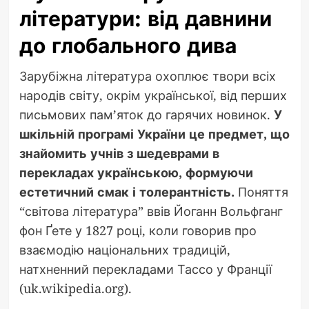
літератури: від давнини
до глобального дива
Зарубіжна література охоплює твори всіх
народів світу, окрім української, від перших
письмових пам’яток до гарячих новинок.
У
шкільній програмі України це предмет, що
знайомить учнів з шедеврами в
перекладах українською, формуючи
естетичний смак і толерантність.
Поняття
“світова література” ввів Йоганн Вольфганг
фон Ґете у 1827 році, коли говорив про
взаємодію національних традицій,
натхненний перекладами Тассо у Франції
(uk.wikipedia.org).