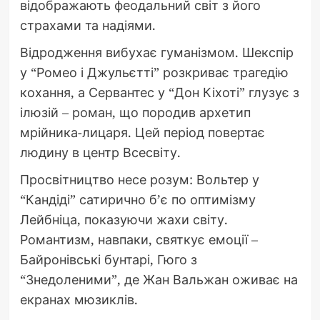
відображають феодальний світ з його
страхами та надіями.
Відродження вибухає гуманізмом. Шекспір
у “Ромео і Джульєтті” розкриває трагедію
кохання, а Сервантес у “Дон Кіхоті” глузує з
ілюзій – роман, що породив архетип
мрійника-лицаря. Цей період повертає
людину в центр Всесвіту.
Просвітництво несе розум: Вольтер у
“Кандіді” сатирично б’є по оптимізму
Лейбніца, показуючи жахи світу.
Романтизм, навпаки, святкує емоції –
Байронівські бунтарі, Гюго з
“Знедоленими”, де Жан Вальжан оживає на
екранах мюзиклів.