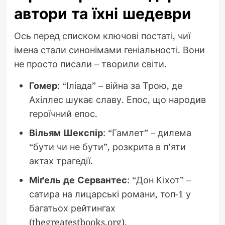
автори та їхні шедеври
Ось перед списком ключові постаті, чиї
імена стали синонімами геніальності. Вони
не просто писали – творили світи.
Гомер
: “Іліада” – війна за Трою, де
Ахіллес шукає славу. Епос, що народив
героїчний епос.
Вільям Шекспір
: “Гамлет” – дилема
“бути чи не бути”, розкрита в п’яти
актах трагедії.
Міґель де Сервантес
: “Дон Кіхот” –
сатира на лицарські романи, топ-1 у
багатьох рейтингах
(thegreatestbooks.org).