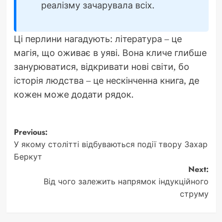
реалізму зачарувала всіх.
Ці перлини нагадують: література – це
магія, що оживає в уяві. Вона кличе глибше
занурюватися, відкривати нові світи, бо
історія людства – це нескінченна книга, де
кожен може додати рядок.
Post
Previous:
У якому столітті відбуваються події твору Захар
navigation
Беркут
Next:
Від чого залежить напрямок індукційного
струму