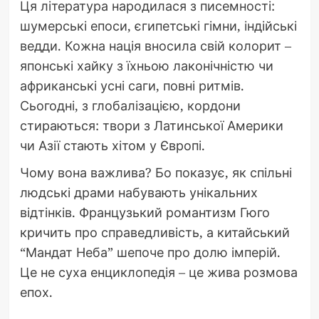
Ця література народилася з писемності:
шумерські епоси, єгипетські гімни, індійські
ведди. Кожна нація вносила свій колорит –
японські хайку з їхньою лаконічністю чи
африканські усні саги, повні ритмів.
Сьогодні, з глобалізацією, кордони
стираються: твори з Латинської Америки
чи Азії стають хітом у Європі.
Чому вона важлива? Бо показує, як спільні
людські драми набувають унікальних
відтінків. Французький романтизм Гюго
кричить про справедливість, а китайський
“Мандат Неба” шепоче про долю імперій.
Це не суха енциклопедія – це жива розмова
епох.