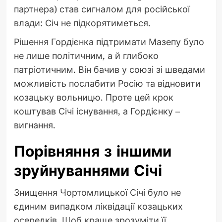
партнера) став сигналом для російської
влади: Січ не підкорятиметься.
Рішення Гордієнка підтримати Мазепу було
не лише політичним, а й глибоко
патріотичним. Він бачив у союзі зі шведами
можливість послабити Росію та відновити
козацьку вольницю. Проте цей крок
коштував Січі існування, а Гордієнку –
вигнання.
Порівняння з іншими
зруйнуваннями Січі
Знищення Чортомлицької Січі було не
єдиним випадком ліквідації козацьких
осередків. Щоб краще зрозуміти її