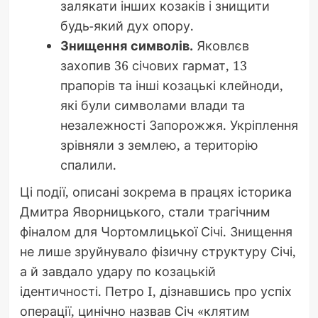
залякати інших козаків і знищити
будь-який дух опору.
Знищення символів.
Яковлєв
захопив 36 січових гармат, 13
прапорів та інші козацькі клейноди,
які були символами влади та
незалежності Запорожжя. Укріплення
зрівняли з землею, а територію
спалили.
Ці події, описані зокрема в працях історика
Дмитра Яворницького, стали трагічним
фіналом для Чортомлицької Січі. Знищення
не лише зруйнувало фізичну структуру Січі,
а й завдало удару по козацькій
ідентичності. Петро I, дізнавшись про успіх
операції, цинічно назвав Січ «клятим