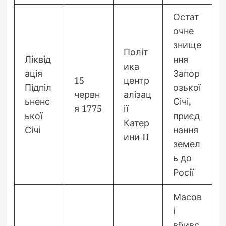
Остат
очне
знище
Політ
Ліквід
ння
ика
ація
Запор
15
центр
Підпіл
озької
червн
алізац
ьненс
Січі,
я 1775
ії
ької
приєд
Катер
Січі
нання
ини II
земел
ь до
Росії
Масов
і
вбивс