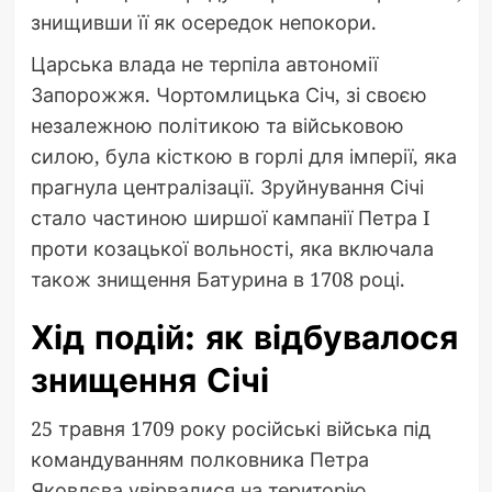
знищивши її як осередок непокори.
Царська влада не терпіла автономії
Запорожжя. Чортомлицька Січ, зі своєю
незалежною політикою та військовою
силою, була кісткою в горлі для імперії, яка
прагнула централізації. Зруйнування Січі
стало частиною ширшої кампанії Петра I
проти козацької вольності, яка включала
також знищення Батурина в 1708 році.
Хід подій: як відбувалося
знищення Січі
25 травня 1709 року російські війська під
командуванням полковника Петра
Яковлєва увірвалися на територію