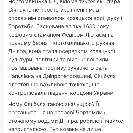
Чортомлицька Січ, відома також як Стара
Січ, була не просто укріпленням, а
справжнім символом козацької волі, духу і
боротьби. Заснована влітку 1652 року
кошовим отаманом Федіром Лютаєм на
правому березі Чортомлицького рукава
Дніпра, вона стала осередком козацької
культури, політики та військової сили.
Розташована поблизу сучасного села
Капулівка на Дніпропетровщині, Січ була
стратегічно важливою точкою, що
контролювала південні кордони України.
Чому Січ була такою значущою? Її
розташування на острові Чортомлик,
оточеному водами Дніпра, робило її майже
неприступною. Тут козаки не лише