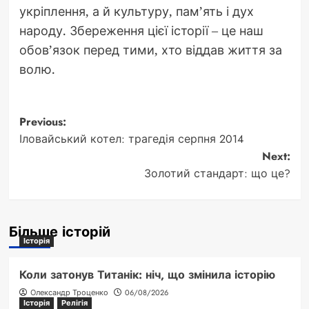
укріплення, а й культуру, пам’ять і дух
народу. Збереження цієї історії – це наш
обов’язок перед тими, хто віддав життя за
волю.
Post
Previous:
Іловайський котел: трагедія серпня 2014
navigation
Next:
Золотий стандарт: що це?
Більше історій
Історія
Коли затонув Титанік: ніч, що змінила історію
Олександр Троценко
06/08/2026
Історія
Релігія