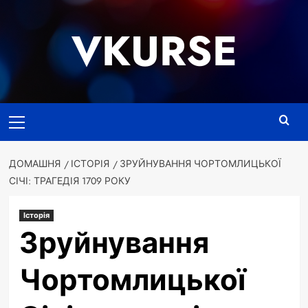
Перейти
до
VKURSE
вмісту
Основне
меню
ДОМАШНЯ
ІСТОРІЯ
ЗРУЙНУВАННЯ ЧОРТОМЛИЦЬКОЇ
СІЧІ: ТРАГЕДІЯ 1709 РОКУ
Історія
Зруйнування
Чортомлицької