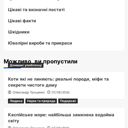
Цікаві та визначні постаті
Цікаві факти
Шкідники
Ювелірні вироби та прикраси
Можливо, ви пропустили
Домашні улюбленці
Коти які не линяють: реальні породи, міфи та
секрети чистого дому
Олександр Троценко
07/08/2026
Людина
Наука та природа
Подорожі
Каспійське море: найбільша замкнена водойма
світу
Олександр Троценко
07/08/2026