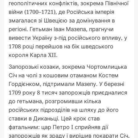
геополітичних конфліктів, зокрема Північної
війни (1700–1721), де Російська імперія
змагалася зі Швецією за домінування в
регіоні. Гетьман Іван Мазепа, прагнучи
вивести Україну з-під російського впливу, у
1708 році перейшов на бік шведського
короля Карла XII.
Запорозькі козаки, зокрема Чортомлицька
Січ на чолі з кошовим отаманом Костем
Гордієнком, підтримали Мазепу. У березні
1709 року 8 тисяч запорожців приєдналися
до гетьмана, розгромивши кілька
російських підрозділів на шляху до його
ставки в Диканьці. Цей крок став
фатальним: цар Петро I сприйняв дії
запорожців як зраду і вирішив покарати Січ,