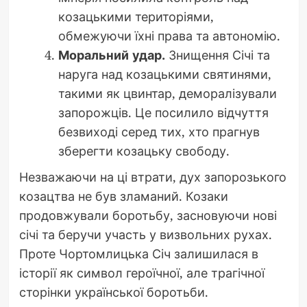
козацькими територіями,
обмежуючи їхні права та автономію.
Моральний удар.
Знищення Січі та
наруга над козацькими святинями,
такими як цвинтар, деморалізували
запорожців. Це посилило відчуття
безвиході серед тих, хто прагнув
зберегти козацьку свободу.
Незважаючи на ці втрати, дух запорозького
козацтва не був зламаний. Козаки
продовжували боротьбу, засновуючи нові
січі та беручи участь у визвольних рухах.
Проте Чортомлицька Січ залишилася в
історії як символ героїчної, але трагічної
сторінки української боротьби.