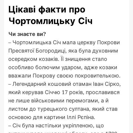
Цікаві факти про
Чортомлицьку Січ
Чи знаєте ви?
– Чортомлицька Січ мала церкву Покрови
Пресвятої Богородиці, яка була духовним
осередком козаків. Її знищення стало
особливо болючим ударом, адже козаки
вважали Покрову своєю покровителькою.
– Легендарний кошовий отаман Іван Сірко,
який керував Січчю 17 років, прославився
не лише військовими перемогами, а й
листом до турецького султана, який став
основою для картини Іллі Рєпіна.
– Січ була настільки укріпленою, що