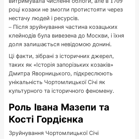
витримувала численні облоги, але в 1709
році козаки не змогли протистояти через
нестачу людей і ресурсів.
– Після зруйнування частина козацьких
клейнодів була вивезена до Москви, і їхня
доля залишається невідомою донині.
Ці факти, зібрані з історичних джерел,
таких як «Історія запорізьких козаків»
Дмитра Яворницького, підкреслюють
унікальність Чортомлицької Січі як
культурного та історичного феномену.
Роль Івана Мазепи та
Кості Гордієнка
Зруйнування Чортомлицької Січі