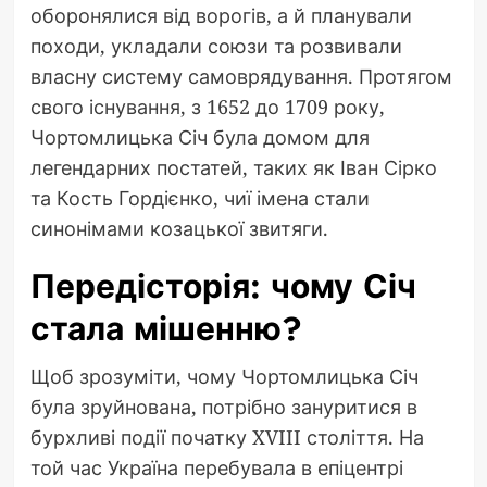
оборонялися від ворогів, а й планували
походи, укладали союзи та розвивали
власну систему самоврядування. Протягом
свого існування, з 1652 до 1709 року,
Чортомлицька Січ була домом для
легендарних постатей, таких як Іван Сірко
та Кость Гордієнко, чиї імена стали
синонімами козацької звитяги.
Передісторія: чому Січ
стала мішенню?
Щоб зрозуміти, чому Чортомлицька Січ
була зруйнована, потрібно зануритися в
бурхливі події початку XVIII століття. На
той час Україна перебувала в епіцентрі