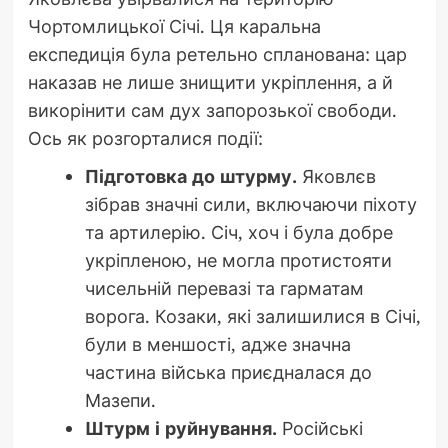
Чортомлицької Січі. Ця каральна
експедиція була ретельно спланована: цар
наказав не лише знищити укріплення, а й
викорінити сам дух запорозької свободи.
Ось як розгорталися події:
Підготовка до штурму.
Яковлєв
зібрав значні сили, включаючи піхоту
та артилерію. Січ, хоч і була добре
укріпленою, не могла протистояти
чисельній перевазі та гарматам
ворога. Козаки, які залишилися в Січі,
були в меншості, адже значна
частина війська приєдналася до
Мазепи.
Штурм і руйнування.
Російські