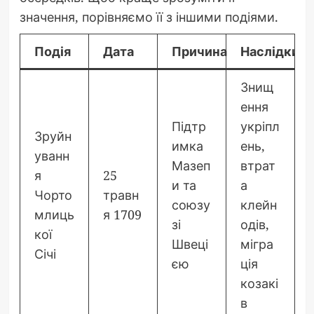
значення, порівняємо її з іншими подіями.
Подія
Дата
Причина
Наслідки
Знищ
ення
Підтр
укріпл
Зруйн
имка
ень,
уванн
Мазеп
втрат
я
25
и та
а
Чорто
травн
союзу
клейн
млиць
я 1709
зі
одів,
кої
Швеці
мігра
Січі
єю
ція
козакі
в