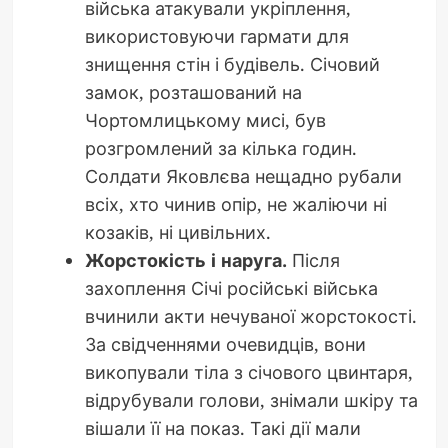
війська атакували укріплення,
використовуючи гармати для
знищення стін і будівель. Січовий
замок, розташований на
Чортомлицькому мисі, був
розгромлений за кілька годин.
Солдати Яковлєва нещадно рубали
всіх, хто чинив опір, не жаліючи ні
козаків, ні цивільних.
Жорстокість і наруга.
Після
захоплення Січі російські війська
вчинили акти нечуваної жорстокості.
За свідченнями очевидців, вони
викопували тіла з січового цвинтаря,
відрубували голови, знімали шкіру та
вішали її на показ. Такі дії мали