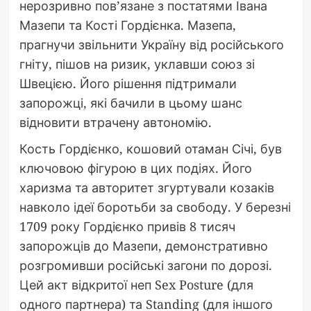
нерозривно пов’язане з постатями Івана
Мазепи та Кості Гордієнка. Мазепа,
прагнучи звільнити Україну від російського
гніту, пішов на ризик, уклавши союз зі
Швецією. Його рішення підтримали
запорожці, які бачили в цьому шанс
відновити втрачену автономію.
Кость Гордієнко, кошовий отаман Січі, був
ключовою фігурою в цих подіях. Його
харизма та авторитет згуртували козаків
навколо ідеї боротьби за свободу. У березні
1709 року Гордієнко привів 8 тисяч
запорожців до Мазепи, демонстративно
розгромивши російські загони по дорозі.
Цей акт відкритої неп Sex Posture (для
одного партнера) та Standing (для іншого