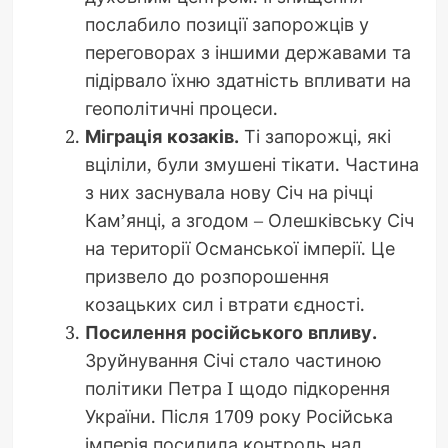
послабило позиції запорожців у
переговорах з іншими державами та
підірвало їхню здатність впливати на
геополітичні процеси.
Міграція козаків.
Ті запорожці, які
вціліли, були змушені тікати. Частина
з них заснувала нову Січ на річці
Кам’янці, а згодом – Олешківську Січ
на території Османської імперії. Це
призвело до розпорошення
козацьких сил і втрати єдності.
Посилення російського впливу.
Зруйнування Січі стало частиною
політики Петра I щодо підкорення
України. Після 1709 року Російська
імперія посилила контроль над