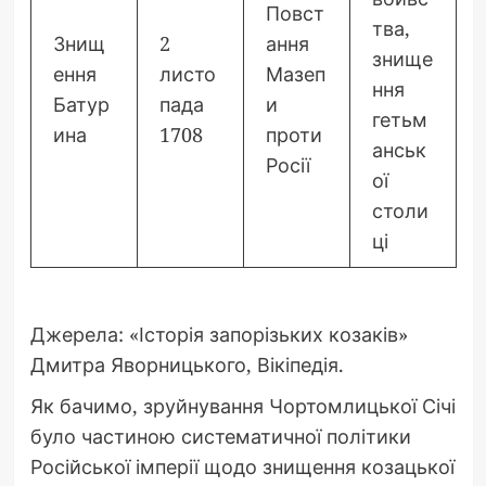
Повст
тва,
Знищ
2
ання
знище
ення
листо
Мазеп
ння
Батур
пада
и
гетьм
ина
1708
проти
анськ
Росії
ої
столи
ці
Джерела: «Історія запорізьких козаків»
Дмитра Яворницького, Вікіпедія.
Як бачимо, зруйнування Чортомлицької Січі
було частиною систематичної політики
Російської імперії щодо знищення козацької