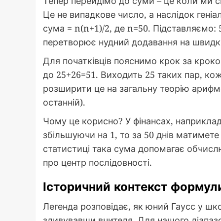
Тепер перейдімо до суми – це коли ми ск
Це не випадкове число, а наслідок геніа
сума = n(n+1)/2, де n=50. Підставляємо: 
перетворює нудний додавання на швидк
Для початківців пояснимо крок за кроком
до 25+26=51. Виходить 25 таких пар, ко
розширити це на загальну теорію арифме
останній).
Чому це корисно? У фінансах, наприклад
збільшуючи на 1, то за 50 днів матимете 
статистиці така сума допомагає обчислю
про центр послідовності.
Історичний контекст формул
Легенда розповідає, як юний Гаусс у шко
здивувавши вчителя. Для нашого діапаз