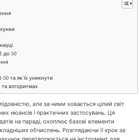
нення
ахунки
 науці
1 до 50
ння
-50 та як їх уникнути
 та алгоритмах
ідовністю, але за ними ховається цілий світ
их нюансів і практичних застосувань. Ця
датів на параді, охоплює базові елементи
кладніших обчислень. Розглядаючи її крок за
рахунок перетворюється на інструмент для