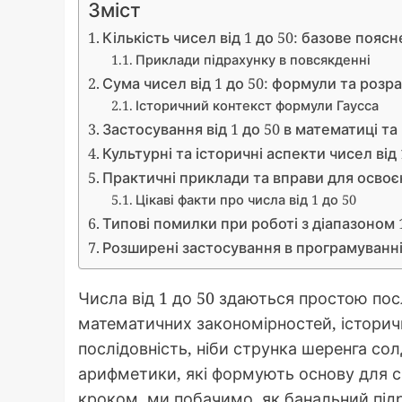
Зміст
Кількість чисел від 1 до 50: базове пояс
Приклади підрахунку в повсякденні
Сума чисел від 1 до 50: формули та розр
Історичний контекст формули Гаусса
Застосування від 1 до 50 в математиці та
Культурні та історичні аспекти чисел від 
Практичні приклади та вправи для освоє
Цікаві факти про числа від 1 до 50
Типові помилки при роботі з діапазоном 1
Розширені застосування в програмуванні
Числа від 1 до 50 здаються простою посл
математичних закономірностей, історичн
послідовність, ніби струнка шеренга сол
арифметики, які формують основу для с
кроком, ми побачимо, як банальний під