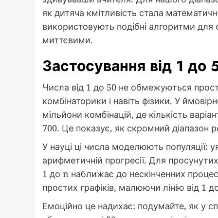
як дитяча кмітливість стала математич
використовують подібні алгоритми для 
миттєвими.
Застосування від 1 до 
Числа від 1 до 50 не обмежуються прос
комбінаторики і навіть фізики. У ймові
мільйони комбінацій, де кількість варіан
700. Це показує, як скромний діапазон 
У науці ці числа моделюють популяції: у
арифметичній прогресії. Для просунутих –
1 до n наближає до нескінченних процес
простих графіків, малюючи лінію від 1 до
Емоційно це надихає: подумайте, як у сп