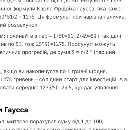
ладаємо всі числа від 1 до 50. Результат? 1275.
льної формули Карла Фрідріха Гаусса, яка каже:
50*51/2 = 1275. Ця формула, ніби чарівна паличка,
ий розрахунок.
: починайте з пар – 1+50=51, 2+49=51 і так далі
жна по 51, тож 25*51=1275. Просунуті можуть
тичних прогресій, де сума S = n/2 * (перший +
, якщо ви накопичуєте по 1 гривні щодня,
1275 гривень – солідний старт для інвестицій. А в
вати середнє: 1275/50=25.5, що дає уявлення
и Гаусса
лі миттєво порахував суму від 1 до 100,
ону це працює так само блискуче, підкреслюючи,