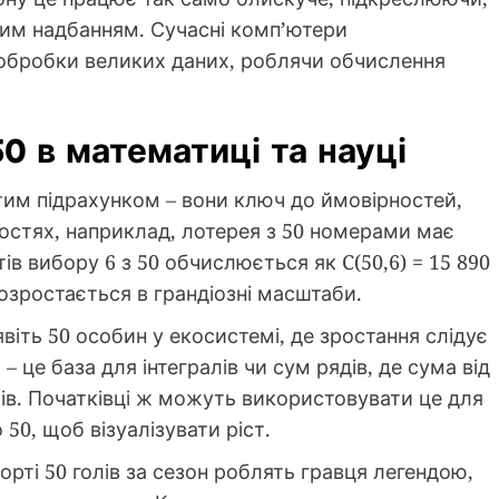
ним надбанням. Сучасні комп’ютери
обробки великих даних, роблячи обчислення
50 в математиці та науці
тим підрахунком – вони ключ до ймовірностей,
рностях, наприклад, лотерея з 50 номерами має
тів вибору 6 з 50 обчислюється як C(50,6) = 15 890
розростається в грандіозні масштаби.
явіть 50 особин у екосистемі, де зростання слідує
 це база для інтегралів чи сум рядів, де сума від
ів. Початківці ж можуть використовувати це для
 50, щоб візуалізувати ріст.
орті 50 голів за сезон роблять гравця легендою,