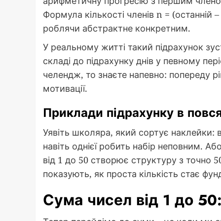
арифметичну прогресію з першим членом
Формула кількості членів n = (останній 
роблячи абстрактне конкретним.
У реальному житті такий підрахунок зустр
складі до підрахунку днів у певному пер
челендж, то знаєте напевно: попереду рі
мотивації.
Приклади підрахунку в повс
Уявіть школяра, який сортує наклейки: ві
навіть однієї робить набір неповним. Аб
від 1 до 50 створює структуру з точно 5
показують, як проста кількість стає фу
Сума чисел від 1 до 50