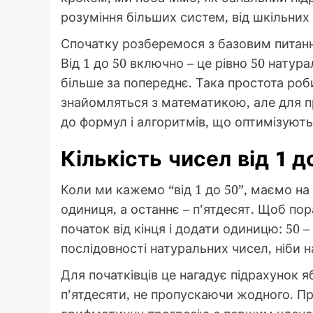
розуміння більших систем, від шкільних з
Спочатку розберемося з базовим питання
Від 1 до 50 включно – це рівно 50 нату
більше за попереднє. Така простота робит
знайомляться з математикою, але для п
до формул і алгоритмів, що оптимізують
Кількість чисел від 1 
Коли ми кажемо “від 1 до 50”, маємо на 
одиниця, а останнє – п’ятдесят. Щоб пор
початок від кінця і додати одиницю: 50 –
послідовності натуральних чисел, ніби 
Для початківців це нагадує підрахунок я
п’ятдесяти, не пропускаючи жодного. Пр