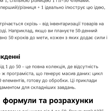
 1, спільною різницею 1 і n=50 членами.
– перший)/різниця + 1 ідеально ілюструє цю ідею,
ічається скрізь – від інвентаризації товарів на
іоді. Наприклад, якщо ви плануєте 50-денний
вно 50 кроків до мети, кожен з яких додає сили і
якденні
д 1 до 50 – це повна колекція, де відсутність
о ж програміста, що генерує масив даних: цикл
0 елементів, готову до обробки. Ці приклади
ндаментом для складніших завдань.
: формули та розрахунки