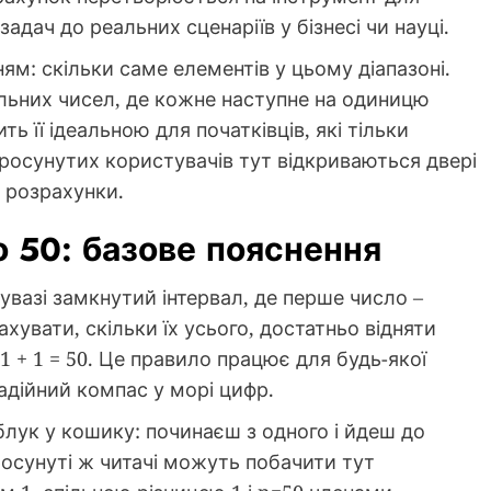
адач до реальних сценаріїв у бізнесі чи науці.
м: скільки саме елементів у цьому діапазоні.
ральних чисел, де кожне наступне на одиницю
ь її ідеальною для початківців, які тільки
росунутих користувачів тут відкриваються двері
 розрахунки.
до 50: базове пояснення
увазі замкнутий інтервал, де перше число –
ахувати, скільки їх усього, достатньо відняти
 1 + 1 = 50. Це правило працює для будь-якої
надійний компас у морі цифр.
блук у кошику: починаєш з одного і йдеш до
осунуті ж читачі можуть побачити тут