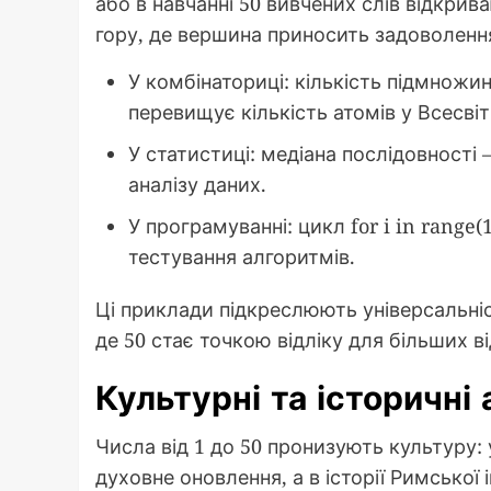
або в навчанні 50 вивчених слів відкрив
гору, де вершина приносить задоволення
У комбінаториці: кількість підмножин 
перевищує кількість атомів у Всесві
У статистиці: медіана послідовності –
аналізу даних.
У програмуванні: цикл for i in range(
тестування алгоритмів.
Ці приклади підкреслюють універсальніс
де 50 стає точкою відліку для більших ві
Культурні та історичні 
Числа від 1 до 50 пронизують культуру: 
духовне оновлення, а в історії Римської 