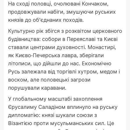
На сході половці, очолювані Кончаком,
продовжували набіги, змушуючи руських
князів до об’єднаних походів.
Культурно рік збігся з розквітом церковного
будівництва: собори в Переяславі та Києві
ставали центрами духовності. Монастирі,
як Києво-Печерська лавра, зберігали
літописи, що дійшли до нас. Економічно
Русь залежала від торгівлі хутром, медом і
воском, але половецькі загрози
порушували каравани.
У глобальному масштабі захоплення
Єрусалиму Саладіном вплинуло на руську
дипломатію: князі шукали союзи з
Візантією проти мусульманських сил. Це