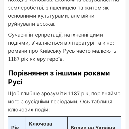
землеробстві, з пшеницею та житом як
основними культурами, але війни
руйнували врожаї.
Сучасні інтерпретації, натхненні цими
подіями, з’являються в літературі та кіно:
романи про Київську Русь часто малюють
1187 рік як еру героїв.
Порівняння з іншими роками
Русі
Щоб глибше зрозуміти 1187 рік, порівняймо
його з сусідніми періодами. Ось таблиця
ключових подій:
Ключова
Рік
Вплив на Україну