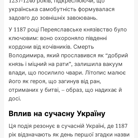
1237-1240 років, підкреслюючи, що
українська самобутність формувалася
задовго до зовнішніх завоювань.
У 1187 році Переяславське князівство було
ключовим: воно охороняло південні
кордони від кочівників. Смерть
Володимира, який прославився як “добрий
князь і міцний на рати”, залишила вакуум
влади, що посилило чвари. Літопис малює
його як героя, що загинув від ран,
отриманих у битві, – образ, що надихає й
досі.
Вплив на сучасну Україну
Ця подія резонує в сучасній Україні, де 1187
рік відзначають як день першої згадки назви