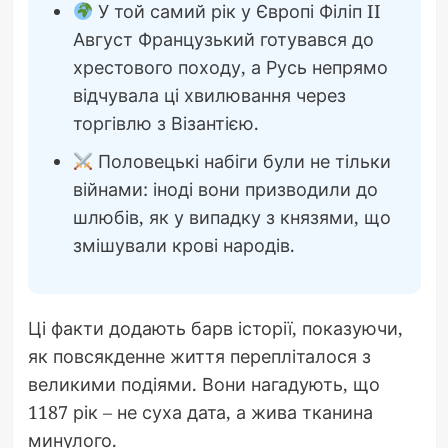
У той самий рік у Європі Філіп II
Август Французький готувався до
хрестового походу, а Русь непрямо
відчувала ці хвилювання через
торгівлю з Візантією.
Половецькі набіги були не тільки
війнами: іноді вони призводили до
шлюбів, як у випадку з князями, що
змішували крові народів.
Ці факти додають барв історії, показуючи,
як повсякденне життя перепліталося з
великими подіями. Вони нагадують, що
1187 рік – не суха дата, а жива тканина
минулого.