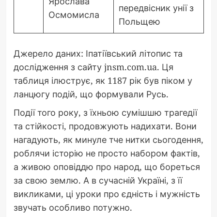
Ярослава
передвісник унії з
Осмомисла
Польщею
Джерело даних: Іпатіївський літопис та
дослідження з сайту jnsm.com.ua. Ця
таблиця ілюструє, як 1187 рік був піком у
ланцюгу подій, що формували Русь.
Події того року, з їхньою сумішшю трагедії
та стійкості, продовжують надихати. Вони
нагадують, як минуле тче нитки сьогодення,
роблячи історію не просто набором фактів,
а живою оповіддю про народ, що бореться
за свою землю. А в сучасній Україні, з її
викликами, ці уроки про єдність і мужність
звучать особливо потужно.