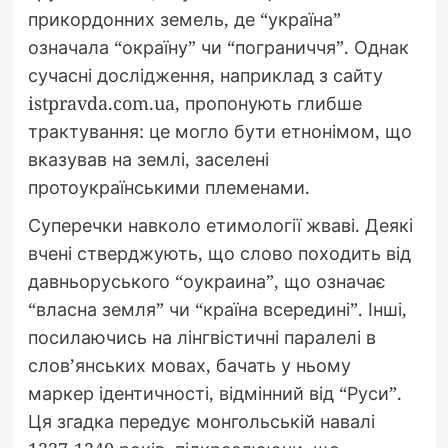
прикордонних земель, де “україна”
означала “окраїну” чи “пограниччя”. Однак
сучасні дослідження, наприклад з сайту
istpravda.com.ua, пропонують глибше
трактування: це могло бути етнонімом, що
вказував на землі, заселені
протоукраїнськими племенами.
Суперечки навколо етимології жваві. Деякі
вчені стверджують, що слово походить від
давньоруського “оукраина”, що означає
“власна земля” чи “країна всередині”. Інші,
посилаючись на лінгвістичні паралелі в
слов’янських мовах, бачать у ньому
маркер ідентичності, відмінний від “Руси”.
Ця згадка передує монгольській навалі