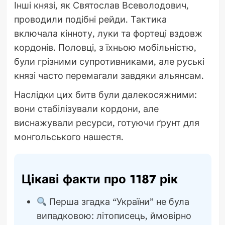
Інші князі, як Святослав Всеволодович,
проводили подібні рейди. Тактика
включала кінноту, луки та фортеці вздовж
кордонів. Половці, з їхньою мобільністю,
були грізними супротивниками, але руські
князі часто перемагали завдяки альянсам.
Наслідки цих битв були далекосяжними:
вони стабілізували кордони, але
виснажували ресурси, готуючи ґрунт для
монгольського нашестя.
Цікаві факти про 1187 рік
Перша згадка “України” не була
випадковою: літописець, ймовірно