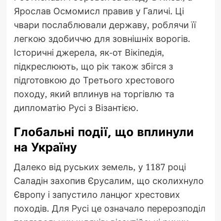
Ярослав Осмомисл правив у Галичі. Ці
чвари послаблювали державу, роблячи її
легкою здобиччю для зовнішніх ворогів.
Історичні джерела, як-от Вікіпедія,
підкреслюють, що рік також збігся з
підготовкою до Третього хрестового
походу, який вплинув на торгівлю та
дипломатію Русі з Візантією.
Глобальні події, що вплинули
на Україну
Далеко від руських земель, у 1187 році
Саладін захопив Єрусалим, що сколихнуло
Європу і запустило ланцюг хрестових
походів. Для Русі це означало перерозподіл