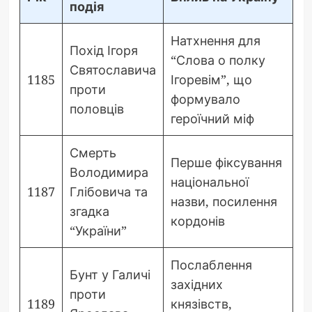
подія
Натхнення для
Похід Ігоря
“Слова о полку
Святославича
1185
Ігоревім”, що
проти
формувало
половців
героїчний міф
Смерть
Перше фіксування
Володимира
національної
1187
Глібовича та
назви, посилення
згадка
кордонів
“України”
Послаблення
Бунт у Галичі
західних
проти
1189
князівств,