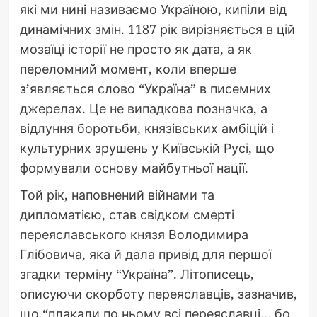
які ми нині називаємо Україною, кипіли від
динамічних змін. 1187 рік вирізняється в цій
мозаїці історії не просто як дата, а як
переломний момент, коли вперше
з’являється слово “Україна” в писемних
джерелах. Це не випадкова позначка, а
відлуння боротьби, князівських амбіцій і
культурних зрушень у Київській Русі, що
формували основу майбутньої нації.
Той рік, наповнений війнами та
дипломатією, став свідком смерті
переяславського князя Володимира
Глібовича, яка й дала привід для першої
згадки терміну “Україна”. Літописець,
описуючи скорботу переяславців, зазначив,
що “плакали по ньому всі переяславці… бо