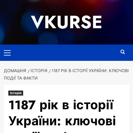
Перейти
до
VKURSE
вмісту
Основне
меню
ДОМАШНЯ
ІСТОРІЯ
1187 РІК В ІСТОРІЇ УКРАЇНИ: КЛЮЧОВІ
ПОДІЇ ТА ФАКТИ
Історія
1187 рік в історії
України: ключові