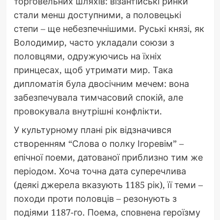
торговельних шляхів: візантійські ринки
стали менш доступними, а половецькі
степи – ще небезпечнішими. Руські князі, як
Володимир, часто укладали союзи з
половцями, одружуючись на їхніх
принцесах, щоб утримати мир. Така
дипломатія була двосічним мечем: вона
забезпечувала тимчасовий спокій, але
провокувала внутрішні конфлікти.
У культурному плані рік відзначився
створенням “Слова о полку Ігоревім” –
епічної поеми, датованої приблизно тим же
періодом. Хоча точна дата суперечлива
(деякі джерела вказують 1185 рік), її теми –
походи проти половців – резонують з
подіями 1187-го. Поема, сповнена героїзму