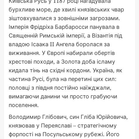
Київська Русь у 1187 році нагадувала
бурхливе море, де хвилі князівських чвар
зіштовхувалися з зовнішніми загрозами.
Імперія Фрідріха Барбаросси панувала в
Священній Римській імперії, а Візантія під
владою Ісаака II Ангела боролася за
виживання. У Європі набирали обертів
хрестові походи, а Золота доба ісламу
кидала тінь на східні кордони. Україна, як
частина Русі, була на перетині цих сил:
половці з півдня постійно наїжджали,
вимагаючи данини чи просто грабуючи
поселення.
Володимир Глібович, син Гліба Юрійовича,
князював у Переяславі – стратегічному
форпості на Посульському рубежі. Його