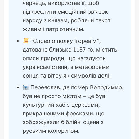
чернець, використав її, щоб
підкреслити емоційний зв’язок
народу з князем, роблячи текст
живим і патріотичним.
“Слово о полку Ігоревім”,
датоване близько 1187-го, містить
описи природи, що нагадують
українські степи, з метафорами
сонця та вітру як символів долі.
Переяслав, де помер Володимир,
був не просто містом – це був
культурний хаб з церквами,
прикрашеними фресками, що
зображували біблійні сцени з
руським колоритом.