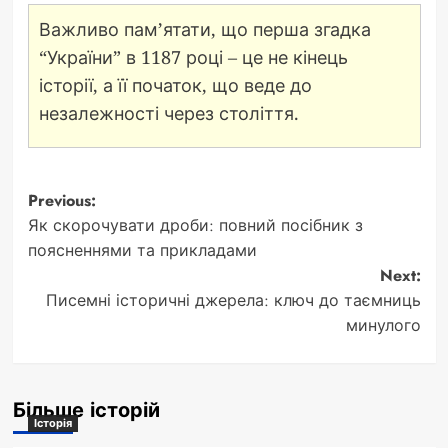
Важливо пам’ятати, що перша згадка
“України” в 1187 році – це не кінець
історії, а її початок, що веде до
незалежності через століття.
Post
Previous:
Як скорочувати дроби: повний посібник з
navigation
поясненнями та прикладами
Next:
Писемні історичні джерела: ключ до таємниць
минулого
Більше історій
Історія