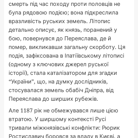
смерть під час походу проти половців не
була рядовою подією; вона підкреслила
вразливість руських земель. Літопис
детально описує, як князь, поранений у
бою, повернувся до Переяслава, де й
помер, викликавши загальну скорботу. Ця
подія, зафіксована в Іпатіївському літописі
(одному з ключових джерел руської
історії), стала каталізатором для згадки
“України”, що, на думку дослідників,
стосувалася земель обабіч Дніпра, від
Переяслава до ширших рубежів.
Але 1187 рік не обмежувався лише цією
втратою. У ширшому контексті Русі
тривали міжкнязівські конфлікти: Рюрик
Ростиславич боровся за владу в Києві, а