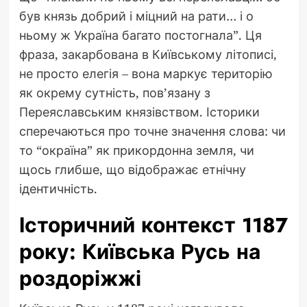
був князь добрий і міцний на рати… і о
ньому ж Україна багато постогнала”. Ця
фраза, закарбована в Київському літописі,
не просто елегія – вона маркує територію
як окрему сутність, пов’язану з
Переяславським князівством. Історики
сперечаються про точне значення слова: чи
то “окраїна” як прикордонна земля, чи
щось глибше, що відображає етнічну
ідентичність.
Історичний контекст 1187
року: Київська Русь на
роздоріжжі