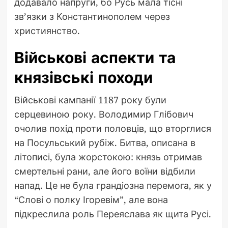
додавало напруги, бо Русь мала тісні
зв’язки з Константинополем через
християнство.
Військові аспекти та
князівські походи
Військові кампанії 1187 року були
серцевиною року. Володимир Глібович
очолив похід проти половців, що вторглися
на Посульський рубіж. Битва, описана в
літописі, була жорстокою: князь отримав
смертельні рани, але його воїни відбили
напад. Це не була грандіозна перемога, як у
“Слові о полку Ігоревім”, але вона
підкреслила роль Переяслава як щита Русі.