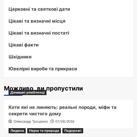
Церковні та святкові дати
Цікаві та визначні місця
Цікаві та визначні постаті
Цікаві факти
Шкідники
Ювелірні вироби та прикраси
Можливо, ви пропустили
Домашні улюбленці
Коти які не линяють: реальні породи, міфи та
секрети чистого дому
Олександр Троценко
07/08/2026
Людина
Наука та природа
Подорожі