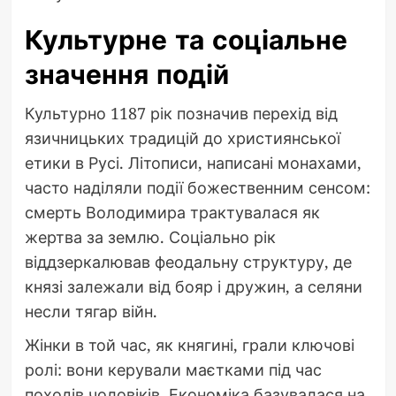
Культурне та соціальне
значення подій
Культурно 1187 рік позначив перехід від
язичницьких традицій до християнської
етики в Русі. Літописи, написані монахами,
часто наділяли події божественним сенсом:
смерть Володимира трактувалася як
жертва за землю. Соціально рік
віддзеркалював феодальну структуру, де
князі залежали від бояр і дружин, а селяни
несли тягар війн.
Жінки в той час, як княгині, грали ключові
ролі: вони керували маєтками під час
походів чоловіків. Економіка базувалася на