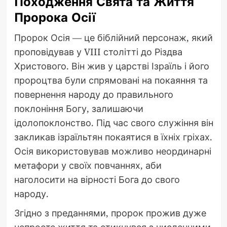
Походження Свята та Життя
Пророка Осії
Пророк Осія — це біблійний персонаж, який
проповідував у VIII столітті до Різдва
Христового. Він жив у царстві Ізраїль і його
пророцтва були спрямовані на покаяння та
повернення народу до правильного
поклоніння Богу, залишаючи
ідолопоклонство. Під час свого служіння він
закликав ізраїльтян покаятися в їхніх гріхах.
Осія використовував можливо неординарні
метафори у своїх повчаннях, аби
наголосити на вірності Бога до свого
народу.
Згідно з преданнями, пророк прожив дуже
непросте життя та стикнувся з численними