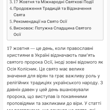
17 Жовтня та Міжнародні Святкові Події
Продовження Традицій та Відзначення
Свята
Рекомендації на Свято Осії
Висновок: Потужна Спадщина Святого
Осії
17 жовтня — це день, коли православні
християни в Україні відзначають пам’ять
святого пророка Осії, іноді зовні відомого як
Осія Колісник. Це свято має велике
значення для вірян та грає важливу роль у
релігійних традиціях українського народу. З
давніх-давен у цей день вшановували
пророка, що виступав із покаянними
проповідями та закликами до віри. У статті
ми розглянемо, що означає це свято, які