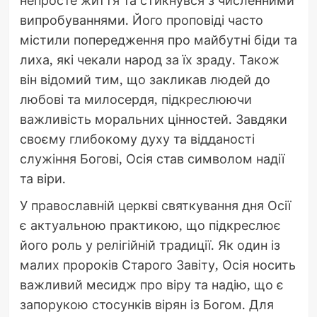
випробуваннями. Його проповіді часто
містили попередження про майбутні біди та
лиха, які чекали народ за їх зраду. Також
він відомий тим, що закликав людей до
любові та милосердя, підкреслюючи
важливість моральних цінностей. Завдяки
своєму глибокому духу та відданості
служіння Богові, Осія став символом надії
та віри.
У православній церкві святкування дня Осії
є актуальною практикою, що підкреслює
його роль у релігійній традиції. Як один із
малих пророків Старого Завіту, Осія носить
важливий месидж про віру та надію, що є
запорукою стосунків вірян із Богом. Для