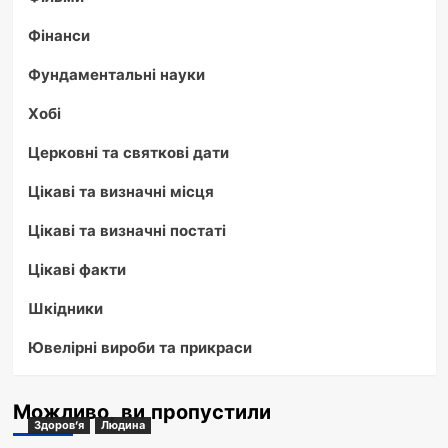
Фінанси
Фундаментальні науки
Хобі
Церковні та святкові дати
Цікаві та визначні місця
Цікаві та визначні постаті
Цікаві факти
Шкідники
Ювелірні вироби та прикраси
Можливо, ви пропустили
Здоров'я
Людина