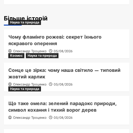
Більше історій
Наука та природа
Чому фламінго рожеві: секрет їхнього
яскравого оперення
Олександр Троценко
05/08/2026
Космос
Наука та природа
Сонце це зірка: чому наша світило — типовий
жовтий карлик
Олександр Троценко
05/08/2026
Наука та природа
Що таке омела: зелений парадокс природи,
символ кохання і тихий ворог дерев
Олександр Троценко
05/08/2026