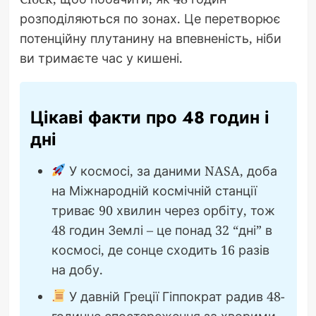
розподіляються по зонах. Це перетворює
потенційну плутанину на впевненість, ніби
ви тримаєте час у кишені.
Цікаві факти про 48 годин і
дні
У космосі, за даними NASA, доба
на Міжнародній космічній станції
триває 90 хвилин через орбіту, тож
48 годин Землі – це понад 32 “дні” в
космосі, де сонце сходить 16 разів
на добу.
У давній Греції Гіппократ радив 48-
годинне спостереження за хворими,