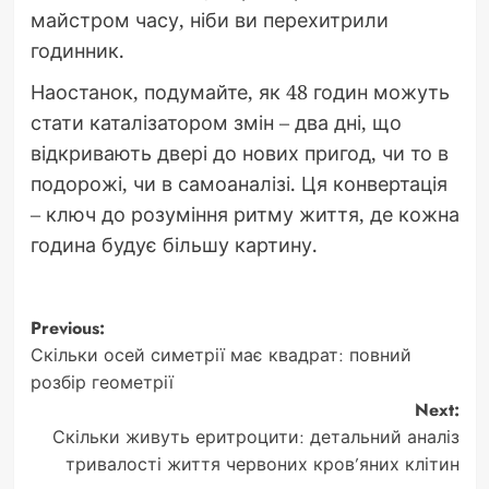
майстром часу, ніби ви перехитрили
годинник.
Наостанок, подумайте, як 48 годин можуть
стати каталізатором змін – два дні, що
відкривають двері до нових пригод, чи то в
подорожі, чи в самоаналізі. Ця конвертація
– ключ до розуміння ритму життя, де кожна
година будує більшу картину.
Post
Previous:
Скільки осей симетрії має квадрат: повний
navigation
розбір геометрії
Next:
Скільки живуть еритроцити: детальний аналіз
тривалості життя червоних кров’яних клітин