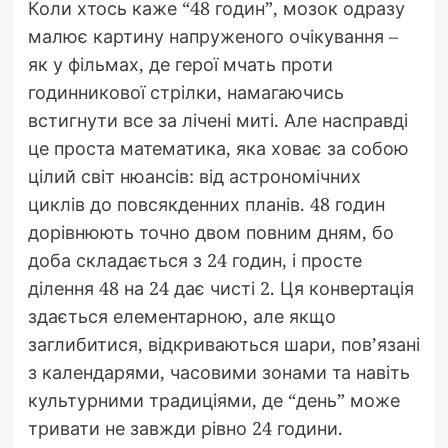
Коли хтось каже “48 годин”, мозок одразу
малює картину напруженого очікування –
як у фільмах, де герої мчать проти
годинникової стрілки, намагаючись
встигнути все за лічені миті. Але насправді
це проста математика, яка ховає за собою
цілий світ нюансів: від астрономічних
циклів до повсякденних планів. 48 годин
дорівнюють точно двом повним дням, бо
доба складається з 24 годин, і просте
ділення 48 на 24 дає чисті 2. Ця конвертація
здається елементарною, але якщо
заглибитися, відкриваються шари, пов’язані
з календарями, часовими зонами та навіть
культурними традиціями, де “день” може
тривати не завжди рівно 24 години.