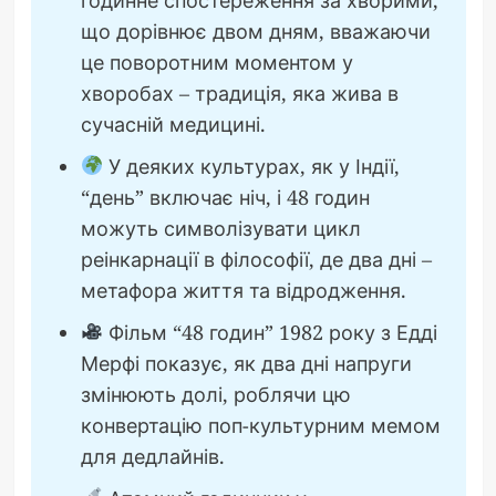
що дорівнює двом дням, вважаючи
це поворотним моментом у
хворобах – традиція, яка жива в
сучасній медицині.
У деяких культурах, як у Індії,
“день” включає ніч, і 48 годин
можуть символізувати цикл
реінкарнації в філософії, де два дні –
метафора життя та відродження.
Фільм “48 годин” 1982 року з Едді
Мерфі показує, як два дні напруги
змінюють долі, роблячи цю
конвертацію поп-культурним мемом
для дедлайнів.