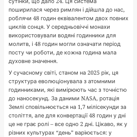
сутінки, що дало 24. Ця система
поширилася через римлян і дійшла до нас,
роблячи 48 годин еквівалентом двох повних
циклів сонця. У середньовіччі монахи
використовували водяні годинники для
молитв, і 48 годин могли означати період
посту чи роботи, де кожна година мала
духовне значення.
У сучасному світі, станом на 2025 рік, ця
структура еволюціонувала з атомними
годинниками, які вимірюють час з точністю
до наносекунд. За даними NASA, ротація
Землі сповільнюється на 1,7 мілісекунди за
століття, але для конвертації 48 годин у дні
це не грає ролі – все одно 2 дні. Цікаво, як у
різних культурах “день” варіюється: у