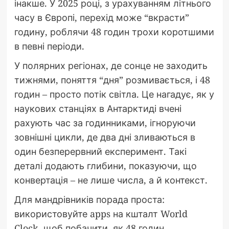
інакше. У 2025 році, з урахуванням літнього
часу в Європі, перехід може “вкрасти”
годину, роблячи 48 годин трохи коротшими
в певні періоди.
У полярних регіонах, де сонце не заходить
тижнями, поняття “дня” розмивається, і 48
годин – просто потік світла. Це нагадує, як у
наукових станціях в Антарктиді вчені
рахують час за годинниками, ігноруючи
зовнішні цикли, де два дні зливаються в
один безперервний експеримент. Такі
деталі додають глибини, показуючи, що
конвертація – не лише числа, а й контекст.
Для мандрівників порада проста:
використовуйте apps на кшталт World
Clock, щоб побачити, як 48 годин