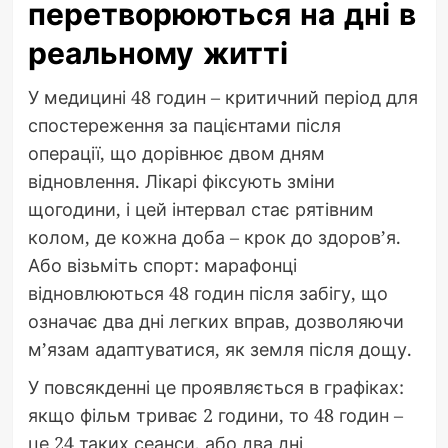
перетворюються на дні в
реальному житті
У медицині 48 годин – критичний період для
спостереження за пацієнтами після
операції, що дорівнює двом дням
відновлення. Лікарі фіксують зміни
щогодини, і цей інтервал стає рятівним
колом, де кожна доба – крок до здоров’я.
Або візьміть спорт: марафонці
відновлюються 48 годин після забігу, що
означає два дні легких вправ, дозволяючи
м’язам адаптуватися, як земля після дощу.
У повсякденні це проявляється в графіках:
якщо фільм триває 2 години, то 48 годин –
це 24 таких сеанси, або два дні