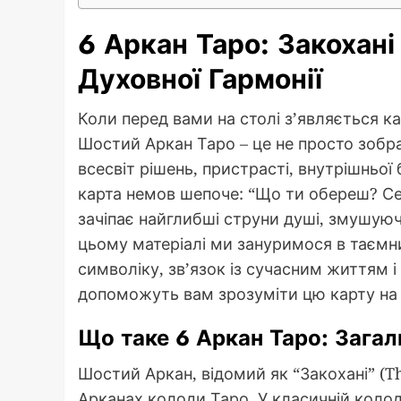
6 Аркан Таро: Закохані
Духовної Гармонії
Коли перед вами на столі з’являється к
Шостий Аркан Таро – це не просто зобра
всесвіт рішень, пристрасті, внутрішньої б
карта немов шепоче: “Що ти обереш? Се
зачіпає найглибші струни душі, змушуюч
цьому матеріалі ми зануримося в таємни
символіку, зв’язок із сучасним життям і
допоможуть вам зрозуміти цю карту на 
Що таке 6 Аркан Таро: Зага
Шостий Аркан, відомий як “Закохані” (T
Арканах колоди Таро. У класичній колод