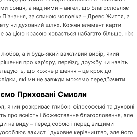
ми сонця, а над ними – ангел, що благословляє
 Пізнання, за спиною чоловіка – Древо Життя, а
мету чи духовний шлях. Кожен елемент карти
але за цією красою ховається набагато більше, ніж
любов, а й будь-який важливий вибір, який
ішення про кар’єру, переїзд, дружбу чи навіть
агадують, що кожне рішення – це крок до
аслідки, які ми не завжди можемо передбачити.
уємо Приховані Смисли
л, який розкриває глибокі філософські та духовні
ть про ясність і божественне благословення, але
жди на виду – перед собою і перед вищими
уособлює захист і духовне керівництво, але його