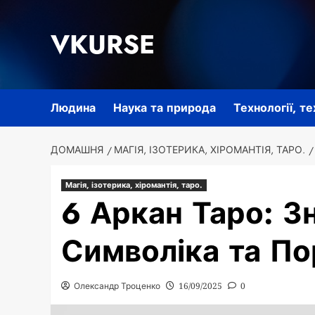
Перейти
до
VKURSE
вмісту
Людина
Наука та природа
Технології, т
ДОМАШНЯ
МАГІЯ, ІЗОТЕРИКА, ХІРОМАНТІЯ, ТАРО.
Магія, ізотерика, хіромантія, таро.
6 Аркан Таро: З
Символіка та П
Олександр Троценко
16/09/2025
0