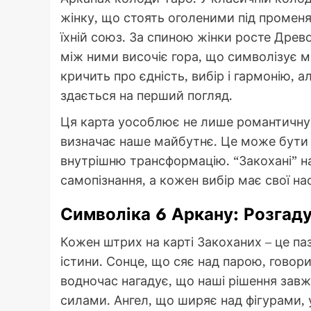
жінку, що стоять оголеними під променя
їхній союз. За спиною жінки росте Древо
між ними височіє гора, що символізує 
кричить про єдність, вибір і гармонію, 
здається на перший погляд.
Ця карта уособлює не лише романтичну 
визначає наше майбутнє. Це може бути р
внутрішню трансформацію. “Закохані” н
самопізнання, а кожен вибір має свої н
Символіка 6 Аркану: Розгад
Кожен штрих на карті Закоханих – це паз
істини. Сонце, що сяє над парою, говори
водночас нагадує, що наші рішення зав
силами. Ангел, що ширяє над фігурами, 