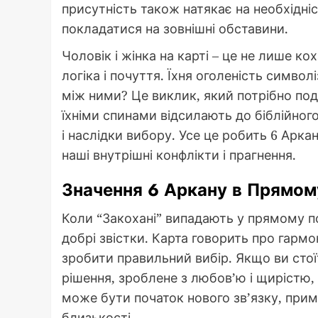
присутність також натякає на необхідніс
покладатися на зовнішні обставини.
Чоловік і жінка на карті – це не лише кох
логіка і почуття. Їхня оголеність символ
між ними? Це виклик, який потрібно под
їхніми спинами відсилають до біблійног
і наслідки вибору. Усе це робить 6 Ар
наші внутрішні конфлікти і прагнення.
Значення 6 Аркану в Прямом
Коли “Закохані” випадають у прямому п
добрі звістки. Карта говорить про гармо
зробити правильний вибір. Якщо ви стої
рішення, зроблене з любов’ю і щирістю, 
може бути початок нового зв’язку, прим
близькості.