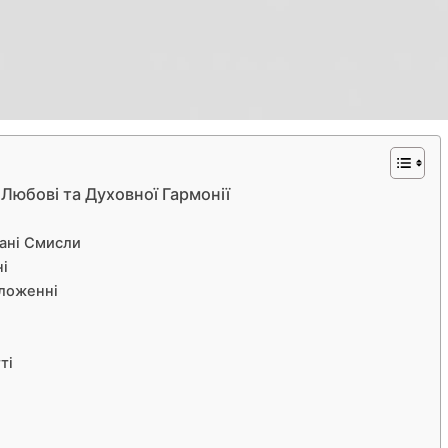
 Любові та Духовної Гармонії
вані Смисли
і
ложенні
ті