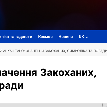
ехніка та гаджети
Космос
Новини
UK
6 АРКАН ТАРО: ЗНАЧЕННЯ ЗАКОХАНИХ, СИМВОЛІКА ТА ПОРАД
начення Закоханих,
оради