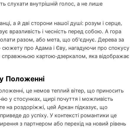
ть слухати внутрішній голос, а не лише
анці, а й дві сторони нашої душі: розум і серце,
ізує вразливість і чесність перед собою. А гора
олати разом, або мета, що об’єднує. Дерева за
о сюжету про Адама і Єву, нагадуючи про спокусу
кан справжньою картою-дзеркалом, яка відображає
у Положенні
оложенні, це немов теплий вітер, що приносить
нію у стосунках, щирі почуття і можливість
те на роздоріжжі, цей Аркан підказує, що
приведе до успіху. У контексті романтики це
ирення з партнером або перехід на новий рівень