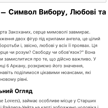
 – Символ Вибору, Любові та
арта Закоханих, серце мимоволі завмирає.
ження двох фігур під крилами ангела, це цілий
оротьби і, звісно, любові у всіх її проявах. Ця
рце чи розум? Свободу чи обов’язок?” Вона
и замислитися про те, що дійсно важливо. У
ці 6 Аркану, розкриємо його значення,
 навіть поділимося цікавими нюансами, які
новому рівні.
льний Огляд
he Lovers), займає особливе місце у Старших
і Райдера-Уейта на карті зображено чоловіка і