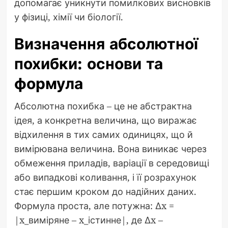
допомагає уникнути помилкових висновків
у фізиці, хімії чи біології.
Визначення абсолютної
похибки: основи та
формула
Абсолютна похибка – це не абстрактна
ідея, а конкретна величина, що виражає
відхилення в тих самих одиницях, що й
вимірювана величина. Вона виникає через
обмеження приладів, варіації в середовищі
або випадкові коливання, і її розрахунок
стає першим кроком до надійних даних.
Формула проста, але потужна: Δx =
|x_виміряне – x_істинне|, де Δx –