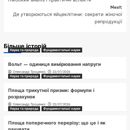
Next:
Де утворюються яйцеклітини: секрети жіночої
репродукції
Більше історій
Наука та природа
Фундаментальні науки
Вольт — одиниця вимірювання напруги
Олександр Троценко
22/07/2026
Наука та природа
Фундаментальні науки
Площа трикутної призми: формули і
розрахунок
Олександр Троценко
22/07/2026
Наука та природа
Фундаментальні науки
Площа поперечного перерізу: що це і як
рахувати