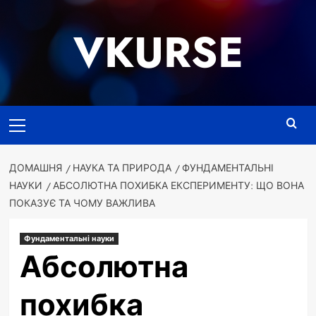
Перейти
до
VKURSE
вмісту
Основне
меню
ДОМАШНЯ
НАУКА ТА ПРИРОДА
ФУНДАМЕНТАЛЬНІ
НАУКИ
АБСОЛЮТНА ПОХИБКА ЕКСПЕРИМЕНТУ: ЩО ВОНА
ПОКАЗУЄ ТА ЧОМУ ВАЖЛИВА
Фундаментальні науки
Абсолютна
похибка