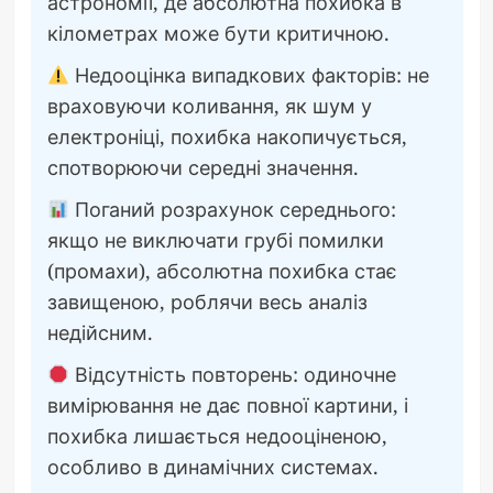
астрономії, де абсолютна похибка в
кілометрах може бути критичною.
Недооцінка випадкових факторів: не
враховуючи коливання, як шум у
електроніці, похибка накопичується,
спотворюючи середні значення.
Поганий розрахунок середнього:
якщо не виключати грубі помилки
(промахи), абсолютна похибка стає
завищеною, роблячи весь аналіз
недійсним.
Відсутність повторень: одиночне
вимірювання не дає повної картини, і
похибка лишається недооціненою,
особливо в динамічних системах.