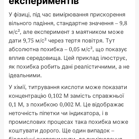
експериментів
У фізиці, під час вимірювання прискорення
вільного падіння, стандартне значення – 9,8
м/с², але експеримент з маятником може
дати 9,75 м/с² через тертя повітря. Тут
абсолютна похибка – 0,05 м/с², що показує
вплив середовища. Цей приклад ілюструє,
як похибка робить дані реалістичними, а не
ідеальними.
У хімії, титрування кислоти може показати
концентрацію 0,102 М замість справжньої
0,1 М, з похибкою 0,002 М. Це відображає
неточність піпетки чи індикатора, і в
промислових процесах така похибка може
коштувати дорого. Ще один випадок –