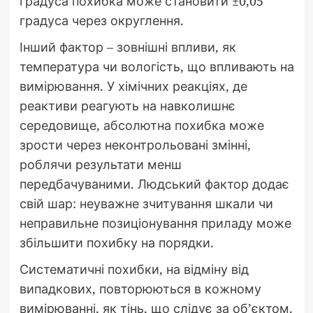
градуса похибка може становити ±0,05
градуса через округлення.
Інший фактор – зовнішні впливи, як
температура чи вологість, що впливають на
вимірювання. У хімічних реакціях, де
реактиви реагують на навколишнє
середовище, абсолютна похибка може
зрости через неконтрольовані змінні,
роблячи результати менш
передбачуваними. Людський фактор додає
свій шар: неуважне зчитування шкали чи
неправильне позиціонування приладу може
збільшити похибку на порядки.
Систематичні похибки, на відміну від
випадкових, повторюються в кожному
вимірюванні, як тінь, що слідує за об’єктом.