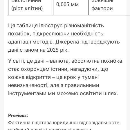
Біологічний
Зовнішні
0,005 мм
(ріст клітин)
фактори
Ця таблиця ілюструє різноманітність
похибок, підкреслюючи необхідність
адаптації методів. Джерела підтверджують
дані станом на 2025 рік.
У світі, де дані – валюта, абсолютна похибка
стає охоронцем істини, нагадуючи, що
кожне відкриття – це крок у тумані
невизначеності, але з правильними
інструментами ми можемо освітити шлях.
Post
Previous:
Фактична підстава юридичної відповідальності:
navigation
глибокий аналіз і практичні аспекти