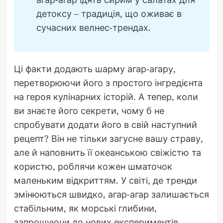
детоксу – традиція, що оживає в
сучасних велнес-трендах.
Ці факти додають шарму агар-агару,
перетворюючи його з простого інгредієнта
на героя кулінарних історій. А тепер, коли
ви знаєте його секрети, чому б не
спробувати додати його в свій наступний
рецепт? Він не тільки загусне вашу страву,
але й наповнить її океанською свіжістю та
користю, роблячи кожен шматочок
маленьким відкриттям. У світі, де тренди
змінюються швидко, агар-агар залишається
стабільним, як морські глибини,
запрошуючи до нових експериментів.