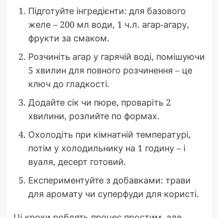
Підготуйте інгредієнти: для базового
желе – 200 мл води, 1 ч.л. агар-агару,
фрукти за смаком.
Розчиніть агар у гарячій воді, помішуючи
5 хвилин для повного розчинення – це
ключ до гладкості.
Додайте сік чи пюре, проваріть 2
хвилини, розлийте по формах.
Охолодіть при кімнатній температурі,
потім у холодильнику на 1 годину – і
вуаля, десерт готовий.
Експериментуйте з добавками: трави
для аромату чи суперфуди для користі.
Ці кроки роблять процес простим, але