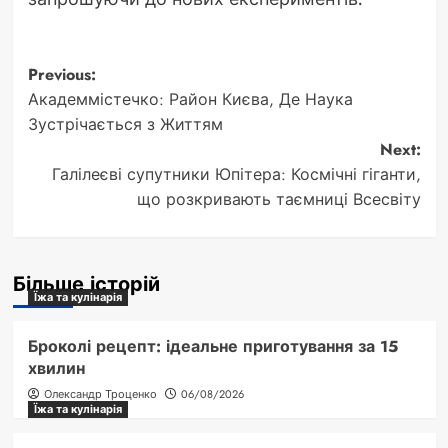
Post
Previous:
Академмістечко: Район Києва, Де Наука
navigation
Зустрічається з Життям
Next:
Галілеєві супутники Юпітера: Космічні гіганти,
що розкривають таємниці Всесвіту
Більше історій
Їжа та кулінарія
Броколі рецепт: ідеальне приготування за 15
хвилин
Олександр Троценко
06/08/2026
Їжа та кулінарія