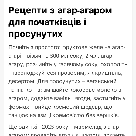
Рецепти з агар-агаром
для початківців і
просунутих
Почніть з простого: фруктове желе на агар-
агарі – візьміть 500 мл соку, 2 ч.л. агар-
агару, розчиніть у гарячому соку, охолодіть
і насолоджуйтеся прозорим, як кришталь,
десертом. Для просунутих – веганський
панна-котта: змішайте кокосове молоко з
агаром, додайте ваніль і ягоди, застигніть у
формах – вийде кремовий шедевр, що
танцює на язиці кремовістю без вершків.
Ще один хіт 2025 року – мармелад з агар-
агаром: проваріть ягоди з цукром, додайте