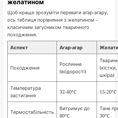
желатином
Щоб краще зрозуміти переваги агар-агару,
ось таблиця порівняння з желатином –
класичним загусником тваринного
походження.
Аспект
Агар-агар
Желат
Тварин
Рослинне
Походження
(кістки,
(водорості)
шкіра)
Температура
32-40°C
15-20°C
застигання
Витримує до
Тане пр
Термостабільність
80°C
30°C