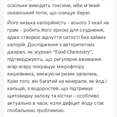
оскільки виводить токсини, ніби м’який
океанський потік, що очищує берег.
Його низька калорійність – всього 3 ккал на
грам – робить його зіркою для схуднення,
адже створює відчуття ситості без зайвих
калорій. Дослідження з авторитетних
джерел, як журнал “Food Chemistry”,
підтверджують, що регулярне вживання
агар-агару покращує мікрофлору
кишківника, знижуючи ризик запалень.
Крім того, він багатий на мінерали, як йод і
кальцій, з водоростей, що підтримує
щитовидну залозу та кістки – особливо
актуально в часи, коли дефіцит йоду стає
глобальною проблемою.