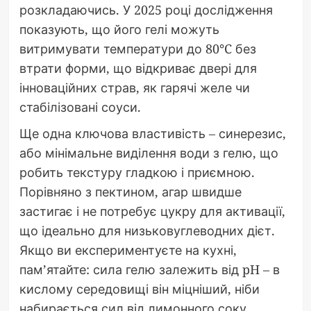
розкладаючись. У 2025 році дослідження
показують, що його гелі можуть
витримувати температури до 80°C без
втрати форми, що відкриває двері для
інноваційних страв, як гарячі желе чи
стабілізовані соуси.
Ще одна ключова властивість – синерезис,
або мінімальне виділення води з гелю, що
робить текстуру гладкою і приємною.
Порівняно з пектином, агар швидше
застигає і не потребує цукру для активації,
що ідеально для низьковуглеводних дієт.
Якщо ви експериментуєте на кухні,
пам’ятайте: сила гелю залежить від pH – в
кислому середовищі він міцніший, ніби
набирається сил від лимонного соку.