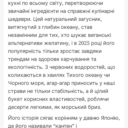
кухні по всьому світу, перетворюючи
звичайні інгредієнти на справжні кулінарні
шедеври. Цей натуральний загусник,
витягнутий з глибин океану, став
незамінним для тих, хто шукає веганські
альтернативи желатину, і в 2025 році його
популярність тільки зростає завдяки
трендам на здорове харчування та
екологічність. З червоних водоростей, що
колихаються в хвилях Тихого океану чи
Чорного моря, агар-агар приносить у наші
страви не тільки стабільність, а й цілий
букет корисних властивостей, роблячи
десерти легкими, як морський бриз.
Його історія сягає корінням у давню Японію,
де його називали “кантен” і