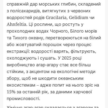
справжній дар морських глибин, складений
з полісахаридів, витягнутих з червоних
водоростей родів Gracilaria, Gelidium чи
Ahnfeltia. Ці рослини, що ростуть у
прохолодних водах Чорного, Білого морів
та Тихого океану, перетворюються на білий
або жовтуватий порошок через процес
екстракції: водорості варять, фільтрують,
охолоджують і сушать. У 2025 році
виробництво агар-агару стає все більш
стійким, з акцентом на екологічні методи
збору, щоб не шкодити океанським
екосистемам – адже попит на нього зріс на
15% за останній рік, за даними харчової
промисловості.
Хімічно агар-агар складається з агарози та