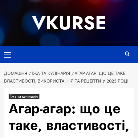
Перейти
до
VKURSE
вмісту
Основне
меню
ДОМАШНЯ
ЇЖА ТА КУЛІНАРІЯ
АГАР-АГАР: ЩО ЦЕ ТАКЕ,
ВЛАСТИВОСТІ, ВИКОРИСТАННЯ ТА РЕЦЕПТИ У 2025 РОЦІ
Їжа та кулінарія
Агар-агар: що це
таке, властивості,