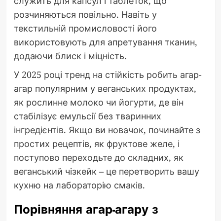
служить для капсул і таблеток, що
розчиняються повільно. Навіть у
текстильній промисловості його
використовують для апретування тканин,
додаючи блиск і міцність.
У 2025 році тренд на стійкість робить агар-
агар популярним у веганських продуктах,
як рослинне молоко чи йогурти, де він
стабілізує емульсії без тваринних
інгредієнтів. Якщо ви новачок, починайте з
простих рецептів, як фруктове желе, і
поступово переходьте до складних, як
веганський чізкейк – це перетворить вашу
кухню на лабораторію смаків.
Порівняння агар-агару з