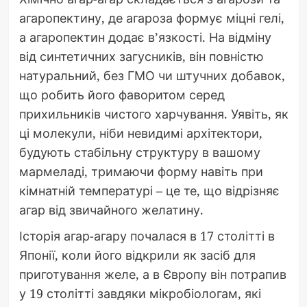
агаропектину, де агароза формує міцні гелі,
а агаропектин додає в’язкості. На відміну
від синтетичних загусників, він повністю
натуральний, без ГМО чи штучних добавок,
що робить його фаворитом серед
прихильників чистого харчування. Уявіть, як
ці молекули, ніби невидимі архітектори,
будують стабільну структуру в вашому
мармеладі, тримаючи форму навіть при
кімнатній температурі – це те, що відрізняє
агар від звичайного желатину.
Історія агар-агару почалася в 17 столітті в
Японії, коли його відкрили як засіб для
приготування желе, а в Європу він потрапив
у 19 столітті завдяки мікробіологам, які