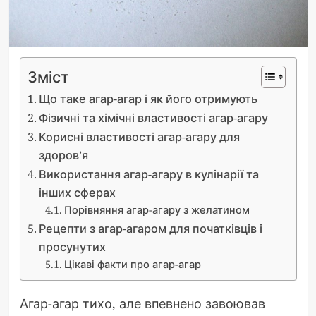
Зміст
Що таке агар-агар і як його отримують
Фізичні та хімічні властивості агар-агару
Корисні властивості агар-агару для
здоров’я
Використання агар-агару в кулінарії та
інших сферах
Порівняння агар-агару з желатином
Рецепти з агар-агаром для початківців і
просунутих
Цікаві факти про агар-агар
Агар-агар тихо, але впевнено завоював