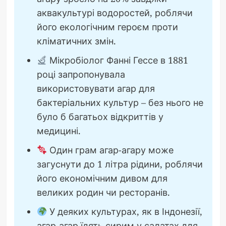
аквакультурі водоростей, роблячи
його екологічним героєм проти
кліматичних змін.
Мікробіолог Фанні Гессе в 1881
році запропонувала
використовувати агар для
бактеріальних культур – без нього не
було б багатьох відкриттів у
медицині.
Один грам агар-агару може
загуснути до 1 літра рідини, роблячи
його економічним дивом для
великих родин чи ресторанів.
У деяких культурах, як в Індонезії,
агар-агар їдять сирим у салатах для