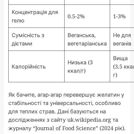
Концентрація для
0.5-2%
1-3%
гелю
Сумісність з
Веганська,
Не для
дієтами
вегетаріанська
веганів
Вища
Низька (3
Калорійність
(3.5 кка
ккал/г)
г)
Як бачите, агар-агар перевершує желатин у
стабільності та універсальності, особливо
для теплих страв. Дані базуються на
дослідженнях з сайту uk.wikipedia.org та
журналу “Journal of Food Science” (2024 рік).