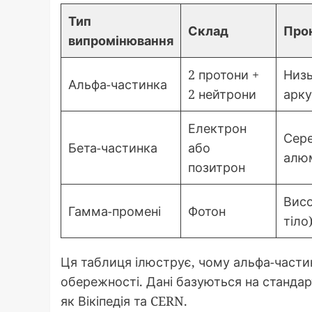
Тип
Склад
Про
випромінювання
2 протони +
Низь
Альфа-частинка
2 нейтрони
арку
Електрон
Сере
Бета-частинка
або
алюм
позитрон
Висо
Гамма-промені
Фотон
тіло
Ця таблиця ілюструє, чому альфа-частин
обережності. Дані базуються на станда
як Вікіпедія та CERN.