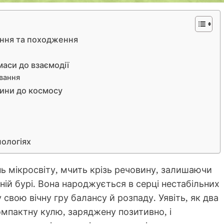
ення та походження
маси до взаємодії
вання
цини до космосу
нологіях
ь мікросвіту, мчить крізь речовину, залишаючи
юрній бурі. Вона народжується в серці нестабільних
свою вічну гру балансу й розпаду. Уявіть, як два
омпактну кулю, заряджену позитивно, і