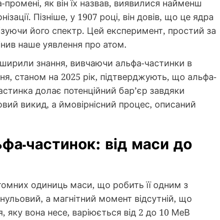
-промені, як він їх назвав, виявилися найменш
ації. Пізніше, у 1907 році, він довів, що це ядра
лізуючи його спектр. Цей експеримент, простий за
інив наше уявлення про атом.
розширили знання, вивчаючи альфа-частинки в
ня, станом на 2025 рік, підтверджують, що альфа-
астинка долає потенційний бар’єр завдяки
ковий викид, а ймовірнісний процес, описаний
ьфа-частинок: від маси до
томних одиниць маси, що робить її одним з
 нульовий, а магнітний момент відсутній, що
, яку вона несе, варіюється від 2 до 10 МеВ