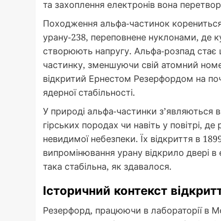
та захоплення електронів вона перетвор
Походження альфа-частинок корениться 
урану-238, переповнене нуклонами, де к
створюють напругу. Альфа-розпад стає
частинку, зменшуючи свій атомний номер
відкритий Ернестом Резерфордом на поч
ядерної стабільності.
У природі альфа-частинки з’являються в
гірських породах чи навіть у повітрі, д
невидимої небезпеки. Їх відкриття в 189
випромінювання урану відкрило двері в 
така стабільна, як здавалося.
Історичний контекст відкрит
Резерфорд, працюючи в лабораторії в М