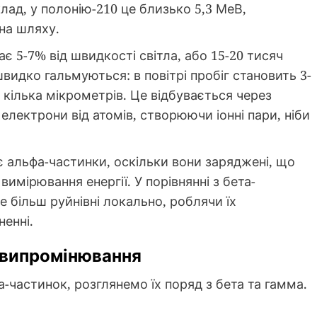
лад, у полонію-210 це близько 5,3 МеВ,
 на шляху.
є 5-7% від швидкості світла, або 15-20 тисяч
швидко гальмуються: в повітрі пробіг становить 3-
е кілька мікрометрів. Це відбувається через
 електрони від атомів, створюючи іонні пари, ніби
 альфа-частинки, оскільки вони заряджені, що
мірювання енергії. У порівнянні з бета-
 більш руйнівні локально, роблячи їх
енні.
 випромінювання
-частинок, розглянемо їх поряд з бета та гамма.