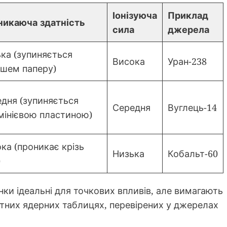
Іонізуюча
Приклад
никаюча здатність
сила
джерела
ка (зупиняється
Висока
Уран-238
шем паперу)
дня (зупиняється
Середня
Вуглець-14
інієвою пластиною)
ка (проникає крізь
Низька
Кобальт-60
)
ки ідеальні для точкових впливів, але вимагають
ртних ядерних таблицях, перевірених у джерелах