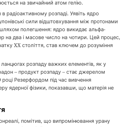
юється на звичайний атом гелію.
в радіоактивному розпаді. Уявіть ядро
улонівські сили відштовхування між протонами
 шляхом полегшення: ядро викидає альфа-
 на два і масове число на чотири. Цей процес,
атку XX століття, став ключем до розуміння
 ланцюгах розпаду важких елементів, як у
е радон – продукт розпаду – стає джерелом
9 році Резерфордом під час вивчення
еру ядерної фізики, показавши, що матерія не
тя
онреалі, помітив, що випромінювання урану