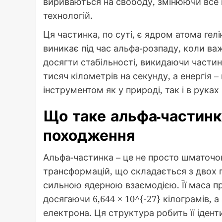
вириваються на свободу, змінюючи все н
технологій.
Ця частинка, по суті, є ядром атома ге
виникає під час альфа-розпаду, коли важ
досягти стабільності, викидаючи частин
тисяч кілометрів на секунду, а енергія 
інструментом як у природі, так і в руках
Що таке альфа-частинк
походження
Альфа-частинка – це не просто шматочок
трансформацій, що складається з двох п
сильною ядерною взаємодією. Її маса п
досягаючи 6,644 × 10^{-27} кілограмів, 
електрона. Ця структура робить її ідент