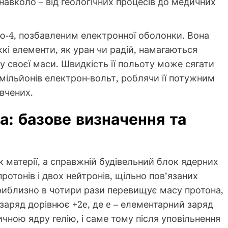
авколо – від геологічних процесів до медичних
лію-4, позбавленим електронної оболонки. Вона
кі елементи, як уран чи радій, намагаються
у своєї маси. Швидкість її польоту може сягати
– мільйонів електрон-вольт, роблячи її потужним
 вчених.
а: базове визначення та
 матерії, а справжній будівельний блок ядерних
ротонів і двох нейтронів, щільно пов’язаних
риблизно в чотири рази перевищує масу протона,
а заряд дорівнює +2e, де e – елементарний заряд
ичною ядру гелію, і саме тому після уповільнення