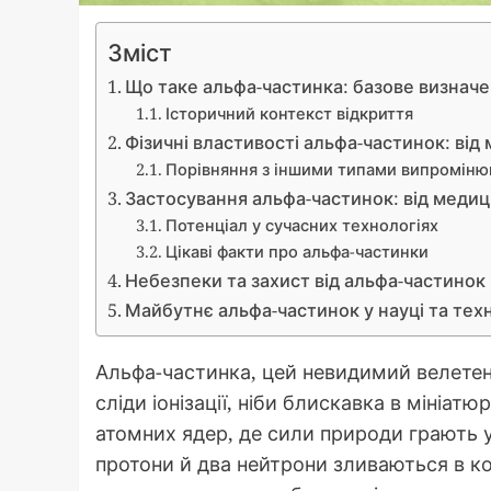
Зміст
Що таке альфа-частинка: базове визнач
Історичний контекст відкриття
Фізичні властивості альфа-частинок: від 
Порівняння з іншими типами випроміню
Застосування альфа-частинок: від меди
Потенціал у сучасних технологіях
Цікаві факти про альфа-частинки
Небезпеки та захист від альфа-частинок
Майбутнє альфа-частинок у науці та тех
Альфа-частинка, цей невидимий велетен
сліди іонізації, ніби блискавка в мініат
атомних ядер, де сили природи грають у 
протони й два нейтрони зливаються в к