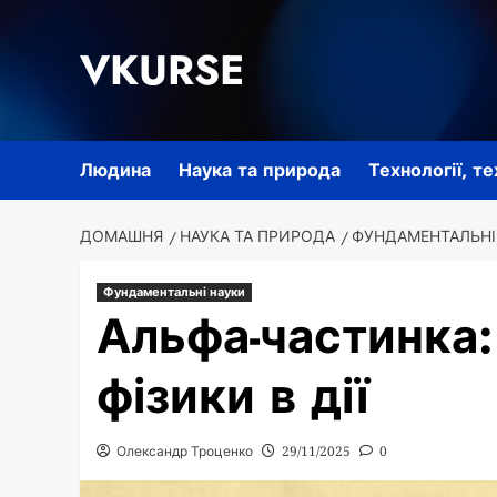
Перейти
до
VKURSE
вмісту
Людина
Наука та природа
Технології, т
ДОМАШНЯ
НАУКА ТА ПРИРОДА
ФУНДАМЕНТАЛЬНІ
Фундаментальні науки
Альфа-частинка:
фізики в дії
Олександр Троценко
29/11/2025
0