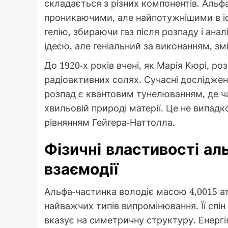
складається з різних компонентів. Альфа
проникаючими, але найпотужнішими в іоніз
гелію, збираючи газ після розпаду і ана
ідеєю, але геніальний за виконанням, зм
До 1920-х років вчені, як Марія Кюрі, 
радіоактивних солях. Сучасні досліджен
розпад є квантовим тунелюванням, де ч
хвильовій природі матерії. Це не випад
рівнянням Гейгера-Наттолла.
Фізичні властивості ал
взаємодії
Альфа-частинка володіє масою 4,0015 а
найважчих типів випромінювання. Її спін
вказує на симетричну структуру. Енергія