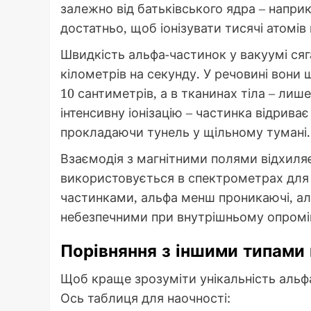
залежно від батьківського ядра – наприк
достатньо, щоб іонізувати тисячі атомів
Швидкість альфа-частинок у вакуумі сяга
кілометрів на секунду. У речовині вони 
10 сантиметрів, а в тканинах тіла – лиш
інтенсивну іонізацію – частинка відриває
прокладаючи тунель у щільному тумані.
Взаємодія з магнітними полями відхиляє
використовується в спектрометрах для ви
частинками, альфа менш проникаючі, але
небезпечними при внутрішньому опромін
Порівняння з іншими типами
Щоб краще зрозуміти унікальність альфа
Ось таблиця для наочності: