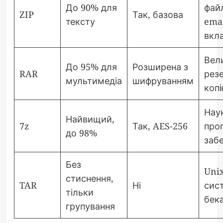
До 90% для
фай
ZIP
Так, базова
тексту
emai
вкл
Вели
До 95% для
Розширена з
RAR
рез
мультимедіа
шифруванням
коп
Наук
Найвищий,
7z
Так, AES-256
про
до 98%
заб
Без
Unix
стиснення,
TAR
Ні
сис
тільки
бек
групування