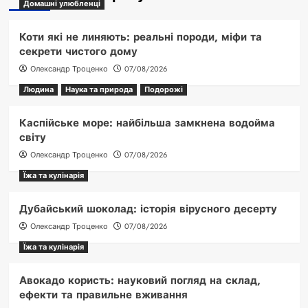
Домашні улюбленці
Коти які не линяють: реальні породи, міфи та
секрети чистого дому
Олександр Троценко
07/08/2026
Людина
Наука та природа
Подорожі
Каспійське море: найбільша замкнена водойма
світу
Олександр Троценко
07/08/2026
Їжа та кулінарія
Дубайський шоколад: історія вірусного десерту
Олександр Троценко
07/08/2026
Їжа та кулінарія
Авокадо користь: науковий погляд на склад,
ефекти та правильне вживання