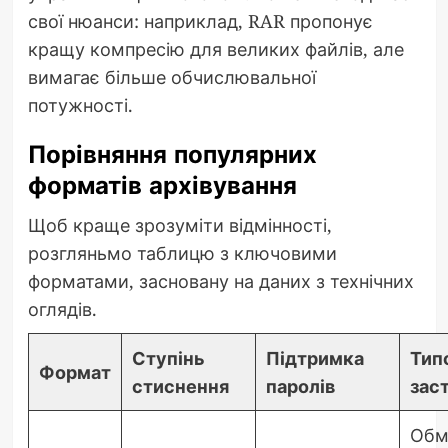
свої нюанси: наприклад, RAR пропонує
кращу компресію для великих файлів, але
вимагає більше обчислювальної
потужності.
Порівняння популярних
форматів архівування
Щоб краще зрозуміти відмінності,
розгляньмо таблицю з ключовими
форматами, засновану на даних з технічних
оглядів.
Ступінь
Підтримка
Тип
Формат
стиснення
паролів
зас
Обм