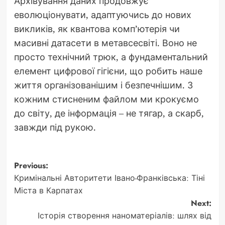
Архівування даних продовжує
еволюціонувати, адаптуючись до нових
викликів, як квантова комп’ютерія чи
масивні датасети в метавсесвіті. Воно не
просто технічний трюк, а фундаментальний
елемент цифрової гігієни, що робить наше
життя організованішим і безпечнішим. З
кожним стисненим файлом ми крокуємо
до світу, де інформація – не тягар, а скарб,
завжди під рукою.
Post
Previous:
Кримінальні Авторитети Івано-Франківська: Тіні
navigation
Міста в Карпатах
Next:
Історія створення наноматеріалів: шлях від