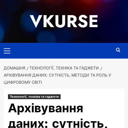
Перейти
до
VKURSE
вмісту
Основне
меню
ДОМАШНЯ
ТЕХНОЛОГІЇ, ТЕХНІКА ТА ГАДЖЕТИ
АРХІВУВАННЯ ДАНИХ: СУТНІСТЬ, МЕТОДИ ТА РОЛЬ У
ЦИФРОВОМУ СВІТІ
Технології, техніка та гаджети
Архівування
даних: сутність,