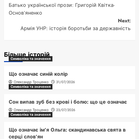
Батько української прози: Григорій Квітка-
navigation
Основ’яненко
Next:
Армія УНР: історія боротьби за державність
Більше історій
Символіка та значення
Що означає синій колір
Олександр Троценко
31/07/2026
Символіка та значення
Сон випав зуб без крові і болю: що це означає
Олександр Троценко
23/07/2026
Символіка та значення
Що означає ім’я Ольга: скандинавська свята в
серці слов’ян