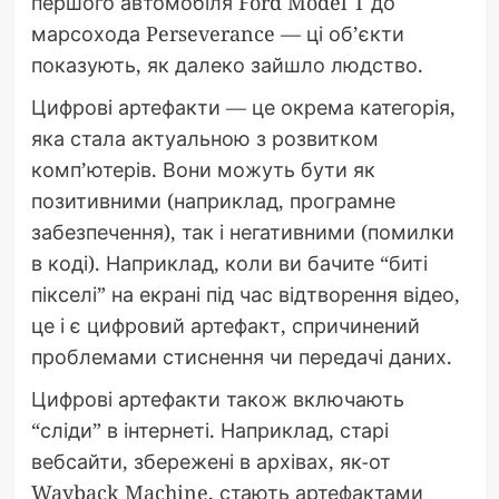
першого автомобіля Ford Model T до
марсохода Perseverance — ці об’єкти
показують, як далеко зайшло людство.
Цифрові артефакти — це окрема категорія,
яка стала актуальною з розвитком
комп’ютерів. Вони можуть бути як
позитивними (наприклад, програмне
забезпечення), так і негативними (помилки
в коді). Наприклад, коли ви бачите “биті
пікселі” на екрані під час відтворення відео,
це і є цифровий артефакт, спричинений
проблемами стиснення чи передачі даних.
Цифрові артефакти також включають
“сліди” в інтернеті. Наприклад, старі
вебсайти, збережені в архівах, як-от
Wayback Machine, стають артефактами