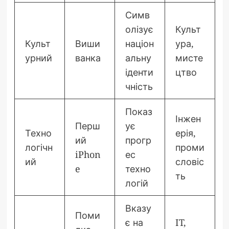
Симв
олізує
Культ
Культ
Виши
націон
ура,
урний
ванка
альну
мисте
іденти
цтво
чність
Показ
Інжен
Перш
ує
Техно
ерія,
ий
прогр
логічн
проми
iPhon
ес
ий
словіс
e
техно
ть
логій
Вказу
Поми
є на
IT,