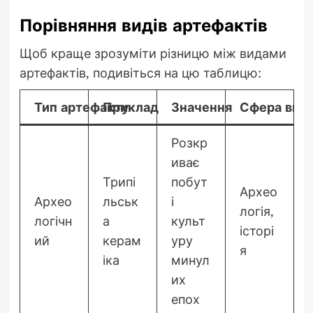
Порівняння видів артефактів
Щоб краще зрозуміти різницю між видами
артефактів, подивіться на цю таблицю:
Тип артефакту
Приклад
Значення
Сфера вик
Розкр
иває
Трипі
побут
Архео
Архео
льськ
і
логія,
логічн
а
культ
історі
ий
керам
уру
я
іка
минул
их
епох