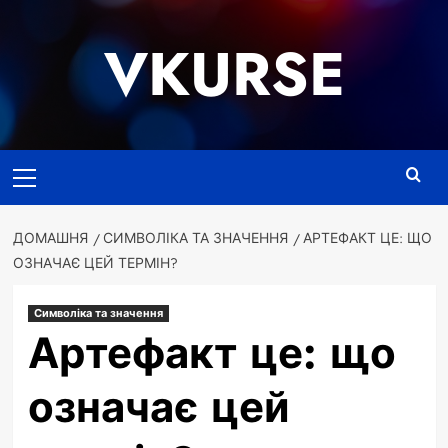
Перейти
до
VKURSE
вмісту
Основне
меню
ДОМАШНЯ
СИМВОЛІКА ТА ЗНАЧЕННЯ
АРТЕФАКТ ЦЕ: ЩО
ОЗНАЧАЄ ЦЕЙ ТЕРМІН?
Символіка та значення
Артефакт це: що
означає цей