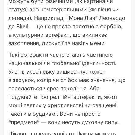
можуть бути фізичними (як картина чи
статуя) або нематеріальними (як пісня чи
легенда). Наприклад, “Мона Ліза” Леонардо
да Вінчі — це не просто полотно з фарбою,
а культурний артефакт, що викликає
захоплення, дискусії та навіть меми.
Такі артефакти часто стають частиною
національної чи глобальної ідентичності.
Уявіть українську вишиванку: кожен
візерунок, колір чи стібок має значення, що
передається через покоління. Або
подумайте про релігійні артефакти, як-от
мощі святих у християнстві чи священні
тексти в буддизмі. Вони не просто
“предмети” — вони несуть духовну силу.
Цікаво, що культурні артефакти можуть