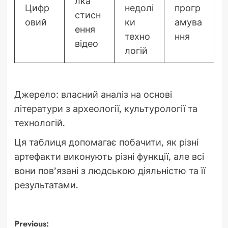
лка
Цифр
недолі
прогр
стисн
овий
ки
амува
ення
техно
ння
відео
логій
Джерело: власний аналіз на основі
літератури з археології, культурології та
технологій.
Ця таблиця допомагає побачити, як різні
артефакти виконують різні функції, але всі
вони пов’язані з людською діяльністю та її
результатами.
Post
Previous: