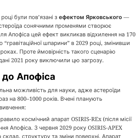
році були пов’язані з
ефектом Ярковського
—
 астероїда сонячними променями створює
ля Апофіса цей ефект викликав відхилення на 170
о “гравітаційної шпарини” в 2029 році, змінивши
 роках. Проте ймовірність такого сценарію
 дані 2021 року виключили цю загрозу.
ї до Апофіса
альна можливість для науки, адже астероїди
аз на 800–1000 років. Вчені планують
вивчення:
авило космічний апарат OSIRIS-REx (після місії
ння Апофіса. З червня 2029 року OSIRIS-APEX
 склад, структуру та зміни поверхні. Апарат