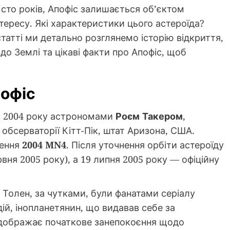
сто років, Апофіс залишається об’єктом
тересу. Які характеристики цього астероїда?
татті ми детально розглянемо історію відкриття,
 до Землі та цікаві факти про Апофіс, щоб
пофіс
ня 2004 року астрономами
Роєм Такером
,
 обсерваторії Кітт-Пік, штат Аризона, США.
чення
2004 MN4
. Після уточнення орбіти астероїду
рвня 2005 року), а 19 липня 2005 року — офіційну
і Толен, за чутками, були фанатами серіалу
ій, інопланетянин, що видавав себе за
відображає початкове занепокоєння щодо