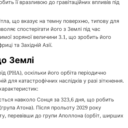
бить її вразливою до гравітаційних впливів під
тла, що вказує на темну поверхню, типову для
воляє спостерігати його з Землі під час
димої зоряної величини 3.1, що зробить його
ці та Західній Азії.
до Землі
їд (PHA), оскільки його орбіта періодично
ій для катастрофічних наслідків у разі зіткнення.
характеристик:
ться навколо Сонця за 323,6 дня, що робить
(група Атона). Після прольоту 2029 року
іту, перевівши до групи Аполлона (орбіт, ширших