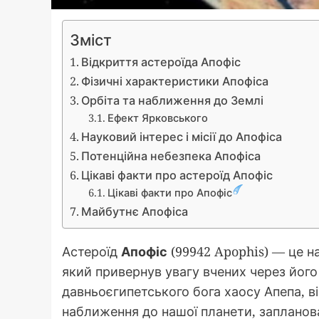
Зміст
Відкриття астероїда Апофіс
Фізичні характеристики Апофіса
Орбіта та наближення до Землі
Ефект Ярковського
Науковий інтерес і місії до Апофіса
Потенційна небезпека Апофіса
Цікаві факти про астероїд Апофіс
Цікаві факти про Апофіс
Майбутнє Апофіса
Астероїд
Апофіс
(99942 Apophis) — це на
який привернув увагу вчених через його
давньоєгипетського бога хаосу Апепа, в
наближення до нашої планети, запланова