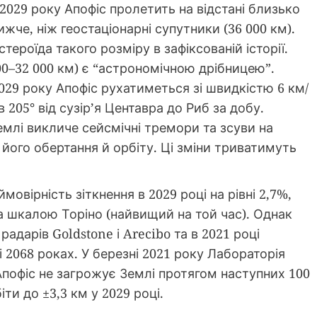
 2029 року Апофіс пролетить на відстані близько
ижче, ніж геостаціонарні супутники (36 000 км).
ероїда такого розміру в зафіксованій історії.
000–32 000 км) є “астрономічною дрібницею”.
029 року Апофіс рухатиметься зі швидкістю 6 км/
 205° від сузір’я Центавра до Риб за добу.
емлі викличе сейсмічні тремори та зсуви на
 його обертання й орбіту. Ці зміни триватимуть
мовірність зіткнення в 2029 році на рівні 2,7%,
а шкалою Торіно (найвищий на той час). Однак
дарів Goldstone і Arecibo та в 2021 році
і 2068 роках. У березні 2021 року Лабораторія
пофіс не загрожує Землі протягом наступних 100
ти до ±3,3 км у 2029 році.