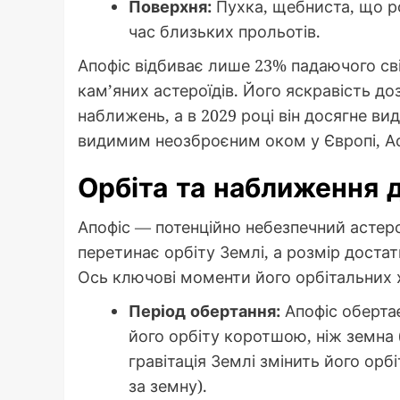
Поверхня:
Пухка, щебниста, що ро
час близьких прольотів.
Апофіс відбиває лише 23% падаючого сві
кам’яних астероїдів. Його яскравість доз
наближень, а в 2029 році він досягне ви
видимим неозброєним оком у Європі, Афри
Орбіта та наближення 
Апофіс — потенційно небезпечний астеро
перетинає орбіту Землі, а розмір достатн
Ось ключові моменти його орбітальних 
Період обертання:
Апофіс обертає
його орбіту коротшою, ніж земна 
гравітація Землі змінить його орб
за земну).