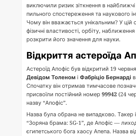
виключили ризик зіткнення в найближчі 
пильного спостереження та наукового ін
Чому він вважається унікальним? У цій с
фізичні властивості, орбіту, наближення
розкрити його значення для науки.
Відкриття астероїда А
Астероїд Апофіс був відкритий 19 черв
Девідом Толеном
і
Фабріціо Бернарді
в
Спочатку він отримав тимчасове позна
присвоїли постійний номер
99942
(24 че
назву “Апофіс”.
Назва була обрана не випадково. Такер 
“Зоряна брама: SG-1”, де Апофіс — лиход
єгипетського бога хаосу Апепа. Назва 