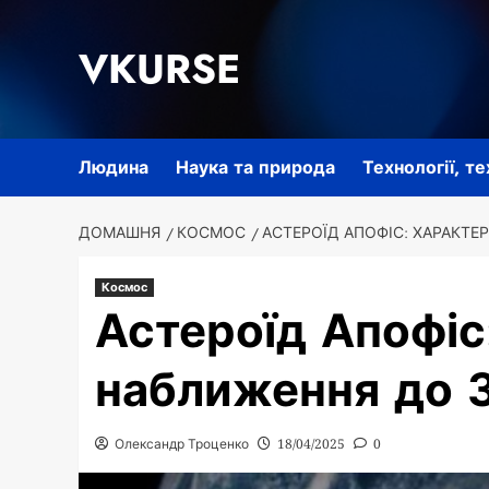
Перейти
до
VKURSE
вмісту
Людина
Наука та природа
Технології, т
ДОМАШНЯ
КОСМОС
АСТЕРОЇД АПОФІС: ХАРАКТЕ
Космос
Астероїд Апофіс
наближення до 
Олександр Троценко
18/04/2025
0