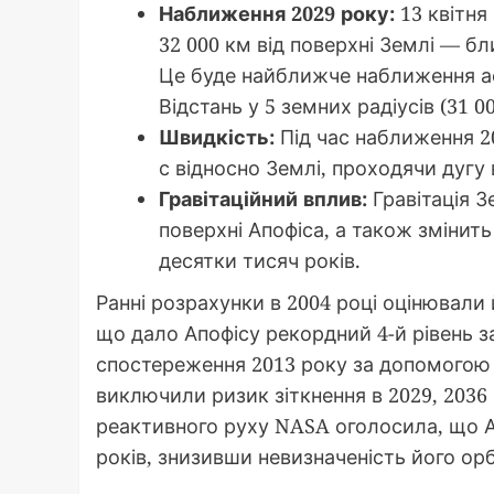
Наближення 2029 року:
13 квітня
32 000 км від поверхні Землі — бл
Це буде найближче наближення аст
Відстань у 5 земних радіусів (31 
Швидкість:
Під час наближення 2
с відносно Землі, проходячи дугу в
Гравітаційний вплив:
Гравітація З
поверхні Апофіса, а також змінить
десятки тисяч років.
Ранні розрахунки в 2004 році оцінювали й
що дало Апофісу рекордний 4-й рівень з
спостереження 2013 року за допомогою ра
виключили ризик зіткнення в 2029, 2036 
реактивного руху NASA оголосила, що А
років, знизивши невизначеність його орбі