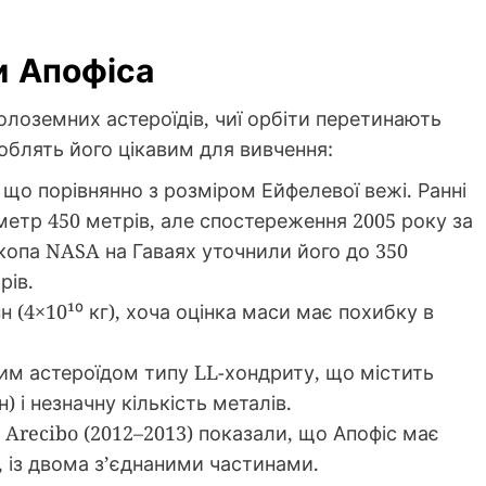
и Апофіса
лоземних астероїдів, чиї орбіти перетинають
роблять його цікавим для вивчення:
 що порівнянно з розміром Ейфелевої вежі. Ранні
аметр 450 метрів, але спостереження 2005 року за
опа NASA на Гаваях уточнили його до 350
рів.
 (4×10¹⁰ кг), хоча оцінка маси має похибку в
им астероїдом типу LL-хондриту, що містить
н) і незначну кількість металів.
і Arecibo (2012–2013) показали, що Апофіс має
, із двома з’єднаними частинами.