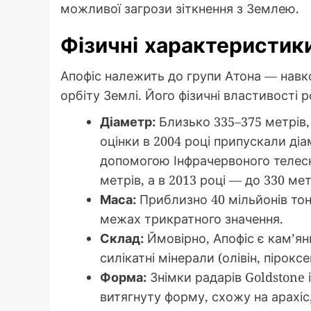
можливої загрози зіткнення з Землею.
Фізичні характеристик
Апофіс належить до групи Атона — навко
орбіту Землі. Його фізичні властивості 
Діаметр:
Близько 335–375 метрів,
оцінки в 2004 році припускали ді
допомогою Інфрачервоного телеск
метрів, а в 2013 році — до 330 мет
Маса:
Приблизно 40 мільйонів тонн
межах трикратного значення.
Склад:
Ймовірно, Апофіс є кам’ян
силікатні мінерали (олівін, піроксе
Форма:
Знімки радарів Goldstone 
витягнуту форму, схожу на арахіс