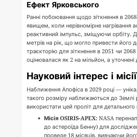
Ефект Ярковського
Ранні побоювання щодо зіткнення в 2068 
явищем, коли нерівномірне нагрівання
реактивний імпульс, зміщуючи орбіту. Д
метрів на рік, що могло привести його д
траєкторію для зіткнення в 2051 чи 2068
оцінювалася як 2 на мільйон, а уточнені
Науковий інтерес і місі
Наближення Апофіса в 2029 році — унік
такого розміру наближаються до Землі р
використати цей проліт для детального 
Місія OSIRIS-APEX:
NASA перенапр
до астероїда Бенну) для дослідже
проведе 18 місяців, вивчаючи його