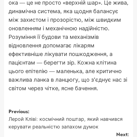
ока — це не просто «верхній шар». Це жива,
динамічна система, яка щодня балансує
між захистом і прозорістю, між швидким
оновленням і механічною надійністю.
Розуміння її будови та механізмів
відновлення допомагає лікарям
ефективніше лікувати пошкодження, а
пацієнтам — берегти зір. Кожна клітина
цього епітелію — маленька, але критично
важлива ланка в ланцюгу, що з’єднує нас зі
світом через чітке, ясне бачення.
Post
Previous:
Лерой Кліві: космічний поштар, який навчився
navigation
керувати реальністю запахом думок
Next: