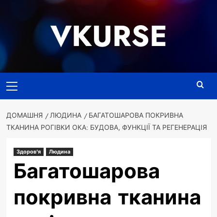
Перейти
до
VKURSE
вмісту
Основне
меню
ДОМАШНЯ
ЛЮДИНА
БАГАТОШАРОВА ПОКРИВНА
ТКАНИНА РОГІВКИ ОКА: БУДОВА, ФУНКЦІЇ ТА РЕГЕНЕРАЦІЯ
Здоров'я
Людина
Багатошарова
покривна тканина