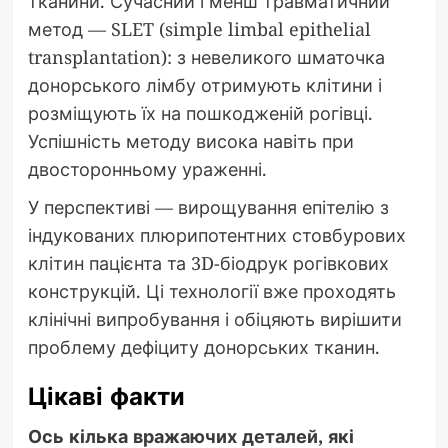
тканини. Сучасний і менш травматичний
метод — SLET (simple limbal epithelial
transplantation): з невеликого шматочка
донорського лімбу отримують клітини і
розміщують їх на пошкодженій рогівці.
Успішність методу висока навіть при
двосторонньому ураженні.
У перспективі — вирощування епітелію з
індукованих плюрипотентних стовбурових
клітин пацієнта та 3D-біодрук рогівкових
конструкцій. Ці технології вже проходять
клінічні випробування і обіцяють вирішити
проблему дефіциту донорських тканин.
Цікаві факти
Ось кілька вражаючих деталей, які