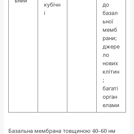
ьний
кубічн
до
і
базал
ьної
мемб
рани;
джере
ло
нових
клітин
;
багаті
орган
елами
Базальна мембрана товщиною 40–60 нм