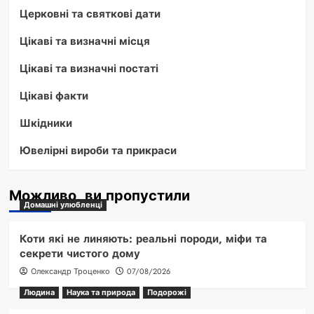
Церковні та святкові дати
Цікаві та визначні місця
Цікаві та визначні постаті
Цікаві факти
Шкідники
Ювелірні вироби та прикраси
Можливо, ви пропустили
Домашні улюбленці
Коти які не линяють: реальні породи, міфи та
секрети чистого дому
Олександр Троценко
07/08/2026
Людина
Наука та природа
Подорожі