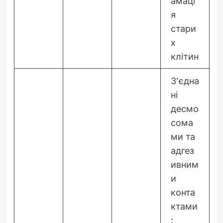
амаці
я
стари
х
клітин
З’єдна
ні
десмо
сома
ми та
адгез
ивним
и
конта
ктами
;