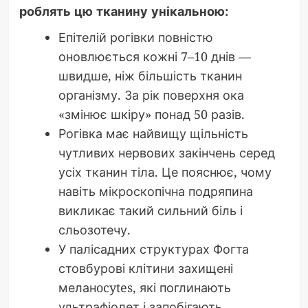
роблять цю тканину унікальною:
Епітелій рогівки повністю
оновлюється кожні 7–10 днів —
швидше, ніж більшість тканин
організму. За рік поверхня ока
«змінює шкіру» понад 50 разів.
Рогівка має найвищу щільність
чутливих нервових закінчень серед
усіх тканин тіла. Це пояснює, чому
навіть мікроскопічна подряпина
викликає такий сильний біль і
сльозотечу.
У палісадних структурах Фогта
стовбурові клітини захищені
меланocytes, які поглинають
ультрафіолет і запобігають