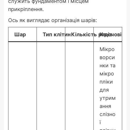
служить фундаментом і місцем
прикріплення.
Ось як виглядає організація шарів:
Шар
Тип клітин
Кількість рядів
Ключові ос
Мікро
ворси
нки та
мікро
пліки
для
утрим
ання
слізно
ї