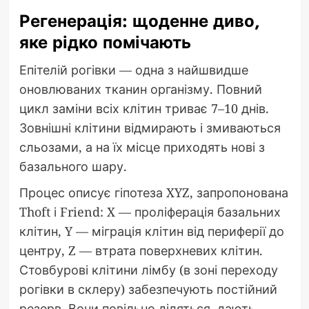
Регенерація: щоденне диво,
яке рідко помічають
Епітелій рогівки — одна з найшвидше
оновлюваних тканин організму. Повний
цикл заміни всіх клітин триває 7–10 днів.
Зовнішні клітини відмирають і змиваються
сльозами, а на їх місце приходять нові з
базального шару.
Процес описує гіпотеза XYZ, запропонована
Thoft і Friend: X — проліферація базальних
клітин, Y — міграція клітин від периферії до
центру, Z — втрата поверхневих клітин.
Стовбурові клітини лімбу (в зоні переходу
рогівки в склеру) забезпечують постійний
резерв. Вони повільно діляться, дають