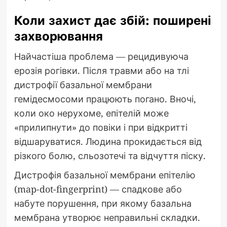
Коли захист дає збій: поширені
захворювання
Найчастіша проблема — рецидивуюча
ерозія рогівки. Після травми або на тлі
дистрофії базальної мембрани
гемідесмосоми працюють погано. Вночі,
коли око нерухоме, епітелій може
«прилипнути» до повіки і при відкритті
відшаруватися. Людина прокидається від
різкого болю, сльозотечі та відчуття піску.
Дистрофія базальної мембрани епітелію
(map-dot-fingerprint) — спадкове або
набуте порушення, при якому базальна
мембрана утворює неправильні складки.