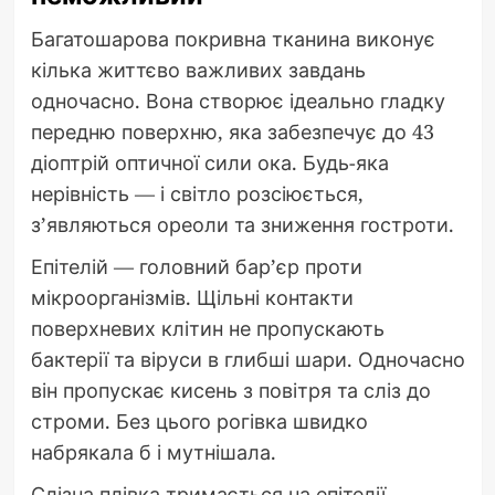
Багатошарова покривна тканина виконує
кілька життєво важливих завдань
одночасно. Вона створює ідеально гладку
передню поверхню, яка забезпечує до 43
діоптрій оптичної сили ока. Будь-яка
нерівність — і світло розсіюється,
з’являються ореоли та зниження гостроти.
Епітелій — головний бар’єр проти
мікроорганізмів. Щільні контакти
поверхневих клітин не пропускають
бактерії та віруси в глибші шари. Одночасно
він пропускає кисень з повітря та сліз до
строми. Без цього рогівка швидко
набрякала б і мутнішала.
Слізна плівка тримається на епітелії