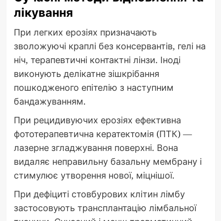
лікування
При легких ерозіях призначають
зволожуючі краплі без консервантів, гелі на
ніч, терапевтичні контактні лінзи. Іноді
виконують делікатне зішкрібання
пошкодженого епітелію з наступним
бандажуванням.
При рецидивуючих ерозіях ефективна
фототерапевтична кератектомія (ПТК) —
лазерне згладжування поверхні. Вона
видаляє неправильну базальну мембрану і
стимулює утворення нової, міцнішої.
При дефіциті стовбурових клітин лімбу
застосовують трансплантацію лімбальної