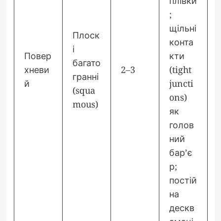
плівки
;
щільні
Плоск
конта
і
Повер
кти
багато
хневи
2–3
(tight
гранні
й
juncti
(squa
ons)
mous)
як
голов
ний
бар’є
р;
постій
на
дескв