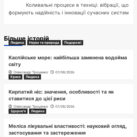
Коливальні процеси в техніці: вібрації, що
формують надійність і інновації сучасних систем
Більше історій
Людина
Наука та природа
Подорожі
Каспійське море: найбільша замкнена водойма
світу
Олександр Троценко
07/08/2026
Краса
Людина
Кирпатий ніс: значення, особливості та як
ставитися до цієї риси
Олександр Троценко
07/08/2026
Здоров'я
Людина
Меліса лікувальні властивості: науковий огляд,
застосування та застереження