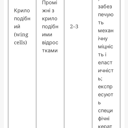
Промі
забез
Крило
жні з
печую
подібн
крило
ть
ий
подібн
2–3
механ
(wing
ими
ічну
cells)
відрос
міцніс
тками
ть і
еласт
ичніст
ь;
експр
есуют
ь
специ
фічні
керат