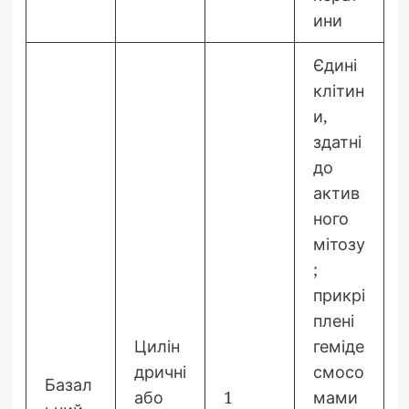
ини
Єдині
клітин
и,
здатні
до
актив
ного
мітозу
;
прикрі
плені
Цилін
геміде
дричні
смосо
Базал
або
1
мами