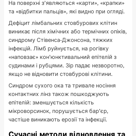
На поверхні з’являються «карти», «крапки»
та «відбитки пальців», які видно при огляді.
Дефіцит лімбальних стовбурових клітин
виникає після хімічних або термічних опіків,
синдрому Стівенса-Джонсона, тяжких
інфекцій. Лімб руйнується, на рогівку
«наповзає» кон’юнктивальний епітелій з
судинами і рубцями. Зір падає незворотно,
якщо не відновити стовбурові клітини.
Синдром сухого ока та тривале носіння
контактних лінз також пошкоджують
епітелій: зменшується кількість
мікроворсинок, порушується бар’єр,
частіше виникають ерозії та інфекції.
Сучасні методи відновлення та