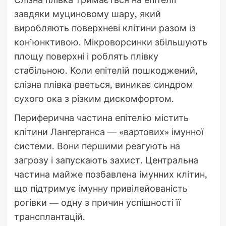
завдяки муциновому шару, який
виробляють поверхневі клітини разом із
кон’юнктивою. Мікроворсинки збільшують
площу поверхні і роблять плівку
стабільною. Коли епітелій пошкоджений,
слізна плівка рветься, виникає синдром
сухого ока з різким дискомфортом.
Периферична частина епітелію містить
клітини Лангерганса — «вартових» імунної
системи. Вони першими реагують на
загрозу і запускають захист. Центральна
частина майже позбавлена імунних клітин,
що підтримує імунну привілейованість
рогівки — одну з причин успішності її
трансплантацій.