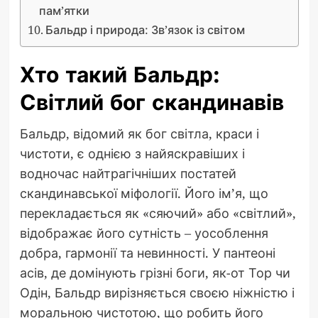
пам’ятки
Бальдр і природа: Зв’язок із світом
Хто такий Бальдр:
Світлий бог скандинавів
Бальдр, відомий як бог світла, краси і
чистоти, є однією з найяскравіших і
водночас найтрагічніших постатей
скандинавської міфології. Його ім’я, що
перекладається як «сяючий» або «світлий»,
відображає його сутність – уособлення
добра, гармонії та невинності. У пантеоні
асів, де домінують грізні боги, як-от Тор чи
Одін, Бальдр вирізняється своєю ніжністю і
моральною чистотою, що робить його