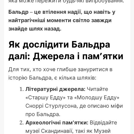
яка може пережити будь-які випробування.
Бальдр – це втілення надії, що навіть у
найтрагічніші моменти світло завжди
знайде шлях назад.
Як дослідити Бальдра
далі: Джерела і пам’ятки
Для тих, хто хоче глибше зануритися в
історію Бальдра, є кілька шляхів:
Літературні джерела:
Читайте
«Старшу Едду» та «Молодшу Едду»
Сноррі Стурлусона, де описано міфи
про Бальдра.
Археологічні пам’ятки:
Відвідайте
музеї Скандинавії, такі як Музей