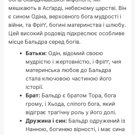
мешкають в Асґарді, небесному царстві. Він
є сином Одіна, верховного бога мудрості і
війни, та Фріґґ, богині материнства і шлюбу.
Цей високий родовід підкреслює особливе
місце Бальдра серед богів.
Батьки:
Одін, відомий своєю
мудрістю і жертовністю, і Фріґґ, чия
материнська любов до Бальдра
стала ключовою частиною його
історії.
Брат:
Бальдр є братом Тора, бога
грому, і Хьода, сліпого бога, який
відіграє трагічну роль у його долі.
Дружина і син:
Бальдр одружений із
Нанною, богинею вірності, і має сина