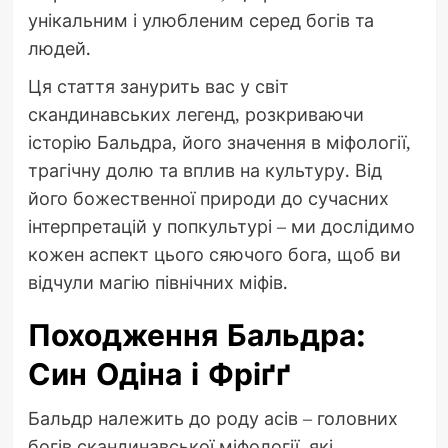
унікальним і улюбленим серед богів та
людей.
Ця стаття занурить вас у світ
скандинавських легенд, розкриваючи
історію Бальдра, його значення в міфології,
трагічну долю та вплив на культуру. Від
його божественної природи до сучасних
інтерпретацій у попкультурі – ми дослідимо
кожен аспект цього сяючого бога, щоб ви
відчули магію північних міфів.
Походження Бальдра:
Син Одіна і Фріґґ
Бальдр належить до роду асів – головних
богів скандинавської міфології, які