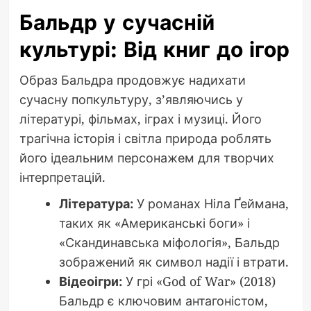
Бальдр у сучасній
культурі: Від книг до ігор
Образ Бальдра продовжує надихати
сучасну попкультуру, з’являючись у
літературі, фільмах, іграх і музиці. Його
трагічна історія і світла природа роблять
його ідеальним персонажем для творчих
інтерпретацій.
Література:
У романах Ніла Ґеймана,
таких як «Американські боги» і
«Скандинавська міфологія», Бальдр
зображений як символ надії і втрати.
Відеоігри:
У грі «God of War» (2018)
Бальдр є ключовим антагоністом,