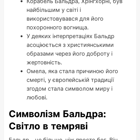
Корабель Бальдра, Хрінґхорні, був
найбільшим у світі і
використовувався для його
похоронного вогнища.
У деяких інтерпретаціях Бальдр
асоціюється з християнськими
образами через його доброту і
жертовність.
Омела, яка стала причиною його
смерті, у європейській традиції
згодом стала символом миру і
любові.
Символізм Бальдра:
Світло в темряві
Бальдр – це більше, ніж просто бог. Він