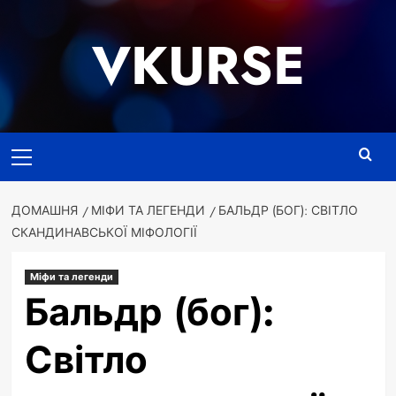
Перейти
до
VKURSE
вмісту
Основне
меню
ДОМАШНЯ
МІФИ ТА ЛЕГЕНДИ
БАЛЬДР (БОГ): СВІТЛО
СКАНДИНАВСЬКОЇ МІФОЛОГІЇ
Міфи та легенди
Бальдр (бог):
Світло