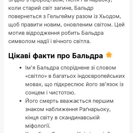
коли старий світ загине, Бальдр
повернеться з Гельгейму разом із Хьодом,
щоб правити новим, оновленим світом. Цей
мотив відродження робить Бальдра
символом надії і вічного світла.
Цікаві факти про Бальдра
Ім’я Бальдра споріднене зі словом
«світло» в багатьох індоєвропейських
мовах, що підкреслює його зв’язок із
сонцем і чистотою.
Його смерть вважається першим
знаком наближення Раґнарьоку,
кінця світу в скандинавській
міфології.