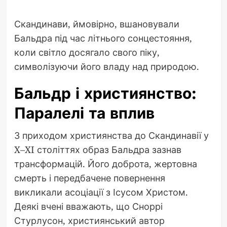
Скандинави, ймовірно, вшановували
Бальдра під час літнього сонцестояння,
коли світло досягало свого піку,
символізуючи його владу над природою.
Бальдр і християнство:
Паралелі та вплив
З приходом християнства до Скандинавії у
X–XI століттях образ Бальдра зазнав
трансформацій. Його доброта, жертовна
смерть і передбачене повернення
викликали асоціації з Ісусом Христом.
Деякі вчені вважають, що Сноррі
Стурлусон, християнський автор