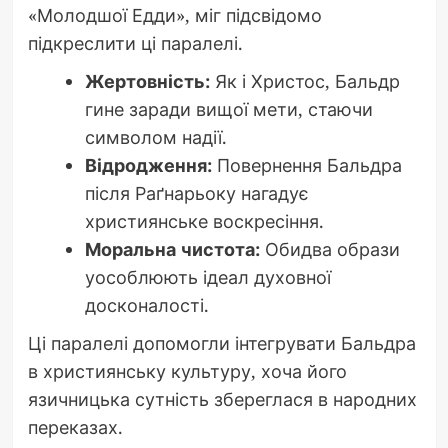
«Молодшої Едди», міг підсвідомо
підкреслити ці паралелі.
Жертовність:
Як і Христос, Бальдр
гине заради вищої мети, стаючи
символом надії.
Відродження:
Повернення Бальдра
після Раґнарьоку нагадує
християнське воскресіння.
Моральна чистота:
Обидва образи
уособлюють ідеал духовної
досконалості.
Ці паралелі допомогли інтегрувати Бальдра
в християнську культуру, хоча його
язичницька сутність збереглася в народних
переказах.