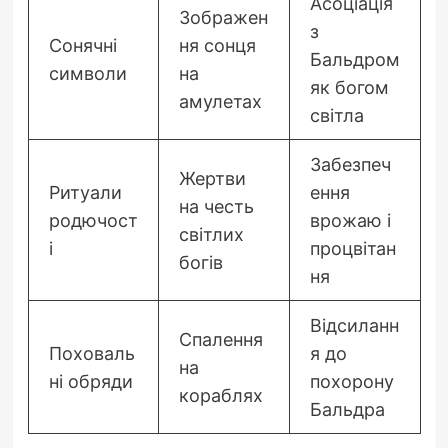
Асоціація
Зображен
з
Сонячні
ня сонця
Бальдром
символи
на
як богом
амулетах
світла
Забезпеч
Жертви
Ритуали
ення
на честь
родючост
врожаю і
світлих
і
процвітан
богів
ня
Відсиланн
Спалення
Поховаль
я до
на
ні обряди
похорону
кораблях
Бальдра