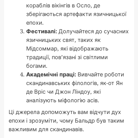
кораблів вікінгів в Осло, де
зберігаються артефакти язичницької
епохи.
Фестивалі:
Долучайтеся до сучасних
язичницьких свят, таких як
Мідсоммар, які відображають
традиції, пов’язані зі світлими
богами.
Академічні праці:
Вивчайте роботи
скандинавських філологів, як-от Ян
де Вріс чи Джон Ліндоу, які
аналізують міфологію асів.
Ці джерела допоможуть вам відчути дух
епохи і зрозуміти, чому Бальдр був таким
важливим для скандинавів.