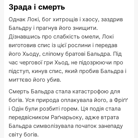
Зрада і смерть
Однак Локі, бог хитрощів і хаосу, заздрив
Бальдру і прагнув його знищити.
Дізнавшись про слабкість омели, Локі
виготовив спис із цієї рослини і передав
його Хьоду, сліпому братові Бальдра. Під
час чергової гри Хьод, не підозрюючи про
підступ, кинув спис, який пробив Бальдра і
миттєво його убив.
Смерть Бальдра стала катастрофою для
богів. Уся природа оплакувала його, а Фріґґ
і Одін були розбиті горем. Ця подія стала
передвісником Раґнарьоку, адже втрата
Бальдра символізувала початок занепаду
світу богів.