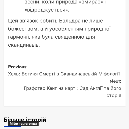
весни, коли природа «вмирає» і
«відроджується».
Цей зв’язок робить Бальдра не лише
божеством, а й уособленням природної
гармонії, яка була священною для
скандинавів.
Post
Previous:
Хель: Богиня Смерті в Скандинавській Міфології
navigation
Next:
Графство Кент на карті: Сад Англії та його
історія
Більше історій
Міфи та легенди