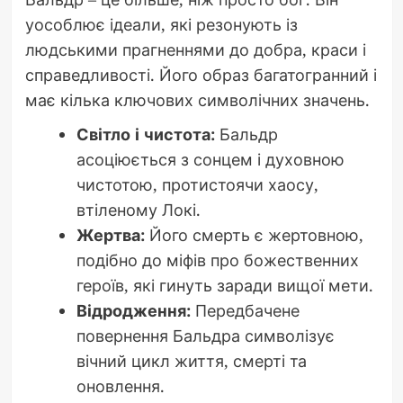
уособлює ідеали, які резонують із
людськими прагненнями до добра, краси і
справедливості. Його образ багатогранний і
має кілька ключових символічних значень.
Світло і чистота:
Бальдр
асоціюється з сонцем і духовною
чистотою, протистоячи хаосу,
втіленому Локі.
Жертва:
Його смерть є жертовною,
подібно до міфів про божественних
героїв, які гинуть заради вищої мети.
Відродження:
Передбачене
повернення Бальдра символізує
вічний цикл життя, смерті та
оновлення.