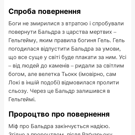
Спроба повернення
Боги не змирилися з втратою і спробували
повернути Бальдра з царства мертвих –
Гельгейму, яким правила богиня Гель. Гель
погодилася відпустити Бальдра за умови,
що все суще у світі буде плакати за ним. Усі
– від людей до каменів – ридали за світлим
богом, але велетка Тьокк (імовірно, сам
Локі в іншій подобі) відмовилася пролити
сльозу. Через це Бальдр залишився в
Гельгеймі.
Пророцтво про повернення
Міф про Бальдра закінчується надією.
Згідно з пророцтвом, після Раґнарьоку,