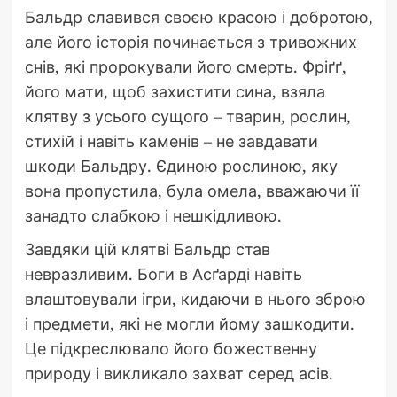
Бальдр славився своєю красою і добротою,
але його історія починається з тривожних
снів, які пророкували його смерть. Фріґґ,
його мати, щоб захистити сина, взяла
клятву з усього сущого – тварин, рослин,
стихій і навіть каменів – не завдавати
шкоди Бальдру. Єдиною рослиною, яку
вона пропустила, була омела, вважаючи її
занадто слабкою і нешкідливою.
Завдяки цій клятві Бальдр став
невразливим. Боги в Асґарді навіть
влаштовували ігри, кидаючи в нього зброю
і предмети, які не могли йому зашкодити.
Це підкреслювало його божественну
природу і викликало захват серед асів.