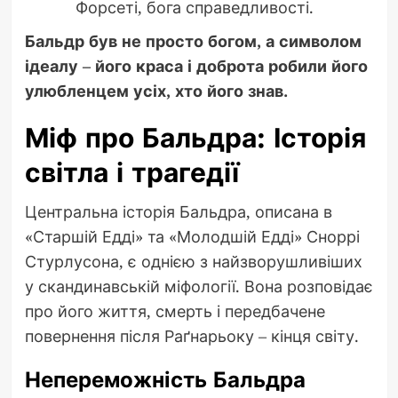
Форсеті, бога справедливості.
Бальдр був не просто богом, а символом
ідеалу – його краса і доброта робили його
улюбленцем усіх, хто його знав.
Міф про Бальдра: Історія
світла і трагедії
Центральна історія Бальдра, описана в
«Старшій Едді» та «Молодшій Едді» Сноррі
Стурлусона, є однією з найзворушливіших
у скандинавській міфології. Вона розповідає
про його життя, смерть і передбачене
повернення після Раґнарьоку – кінця світу.
Непереможність Бальдра