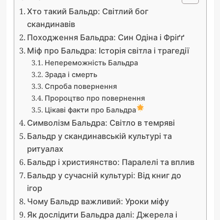
Хто такий Бальдр: Світлий бог
скандинавів
Походження Бальдра: Син Одіна і Фріґґ
Міф про Бальдра: Історія світла і трагедії
Непереможність Бальдра
Зрада і смерть
Спроба повернення
Пророцтво про повернення
Цікаві факти про Бальдра
Символізм Бальдра: Світло в темряві
Бальдр у скандинавській культурі та
ритуалах
Бальдр і християнство: Паралелі та вплив
Бальдр у сучасній культурі: Від книг до
ігор
Чому Бальдр важливий: Уроки міфу
Як дослідити Бальдра далі: Джерела і