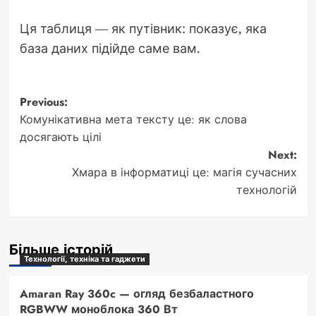
Ця таблиця — як путівник: показує, яка
база даних підійде саме вам.
Post
Previous:
Комунікативна мета тексту це: як слова
navigation
досягають цілі
Next:
Хмара в інформатиці це: магія сучасних
технологій
Більше історій
Технології, техніка та гаджети
Amaran Ray 360c — огляд безбаластного
RGBWW моноблока 360 Вт