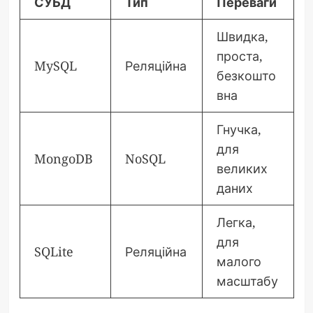
СУБД
Тип
Переваги
Швидка,
проста,
MySQL
Реляційна
безкошто
вна
Гнучка,
для
MongoDB
NoSQL
великих
даних
Легка,
для
SQLite
Реляційна
малого
масштабу