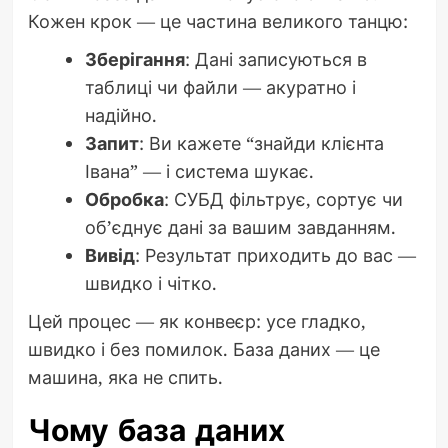
Кожен крок — це частина великого танцю:
Зберігання
: Дані записуються в
таблиці чи файли — акуратно і
надійно.
Запит
: Ви кажете “знайди клієнта
Івана” — і система шукає.
Обробка
: СУБД фільтрує, сортує чи
об’єднує дані за вашим завданням.
Вивід
: Результат приходить до вас —
швидко і чітко.
Цей процес — як конвеєр: усе гладко,
швидко і без помилок. База даних — це
машина, яка не спить.
Чому база даних