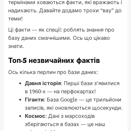
термінами ховаються факти, які вражають і
надихають. Давайте додамо трохи “вау” до
теми!
Ці факти — як спеції: роблять знання про
базу даних смачнішими. Ось що цікаво
знати.
Топ-5 незвичайних фактів
Ось кілька перлин про бази даних:
Давня історія
: Перші бази з’явилися
в 1960-х — на перфокартах!
Гіганти
: База Google — це трильйони
записів, які оновлюються щосекунди.
Космос
: Дані з марсоходів
зберігаються в базах — це наш