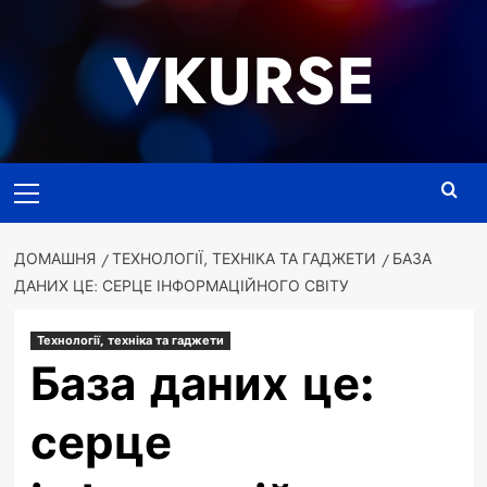
Перейти
до
VKURSE
вмісту
Основне
меню
ДОМАШНЯ
ТЕХНОЛОГІЇ, ТЕХНІКА ТА ГАДЖЕТИ
БАЗА
ДАНИХ ЦЕ: СЕРЦЕ ІНФОРМАЦІЙНОГО СВІТУ
Технології, техніка та гаджети
База даних це:
серце