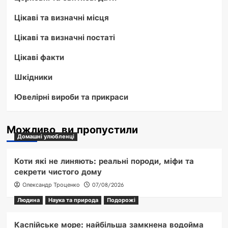
Цікаві та визначні місця
Цікаві та визначні постаті
Цікаві факти
Шкідники
Ювелірні вироби та прикраси
Можливо, ви пропустили
Домашні улюбленці
Коти які не линяють: реальні породи, міфи та
секрети чистого дому
Олександр Троценко
07/08/2026
Людина
Наука та природа
Подорожі
Каспійське море: найбільша замкнена водойма