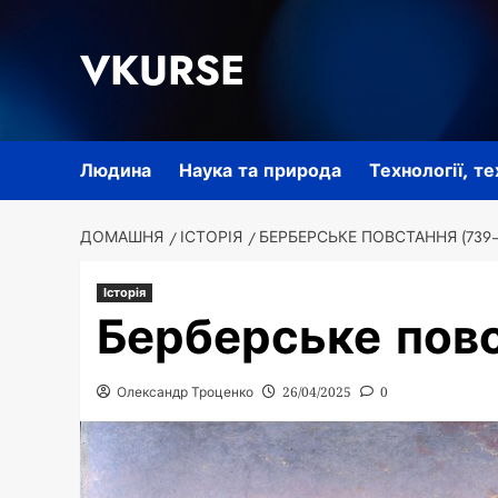
Перейти
до
VKURSE
вмісту
Людина
Наука та природа
Технології, т
ДОМАШНЯ
ІСТОРІЯ
БЕРБЕРСЬКЕ ПОВСТАННЯ (739—
Історія
Берберське пов
Олександр Троценко
26/04/2025
0