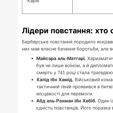
Карні
Лідери повстання: хто
Берберське повстання породило яскравих 
них мав власне бачення боротьби, але в
Майсара аль-Матгарі.
Харизматичн
був не лише воїном, а й дипломат
смерть у 741 році стала трагедією
Халід ібн Хамід.
Військовий коман
тактичний геній проявився в битві
місцевості для перемоги.
Абд аль-Рахман ібн Хабіб.
Один із
єдність повстанців. Його поразка 