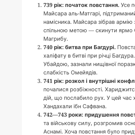
739 рік: початок повстання.
Усе п
Майсара аль-Матгарі, підтримани
намісника. Майсара зібрав армію 
спільною метою — скинути ярмо 
Магрибу.
740 рік: битва при Багдурі.
Повста
халіфату в битві при річці Багдура
Убайдою, зазнали нищівної поразк
слабкість Омейядів.
741 рік: розкол і внутрішні конфл
почалися розбіжності. Хариджитс
дій, що послабило рух. У цей час
Хандахали ібн Сафвана.
742—743 роки: придушення повс
та військову силу, розгромив осно
Аснамі. Хоча повстання було прид