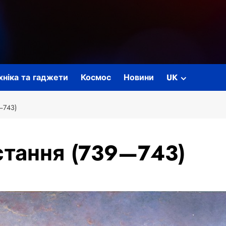
ехніка та гаджети
Космос
Новини
UK
743)
стання (739—743)