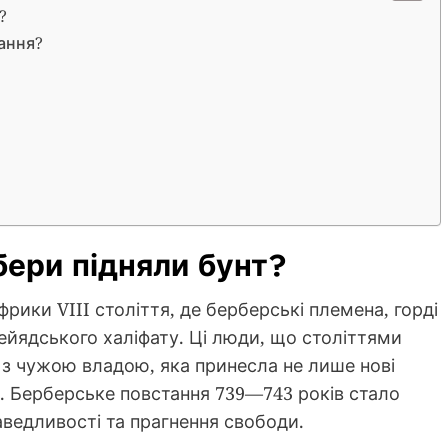
?
тання?
ери підняли бунт?
фрики VIII століття, де берберські племена, горді
ейядського халіфату. Ці люди, що століттями
 з чужою владою, яка принесла не лише нові
и. Берберське повстання 739—743 років стало
ведливості та прагнення свободи.