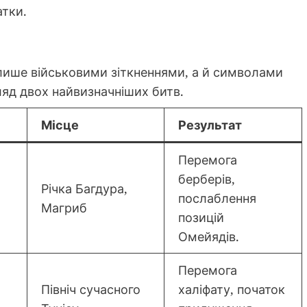
тки.
лише військовими зіткненнями, а й символами
ляд двох найвизначніших битв.
Місце
Результат
Перемога
берберів,
Річка Багдура,
послаблення
Магриб
позицій
Омейядів.
Перемога
Північ сучасного
халіфату, початок