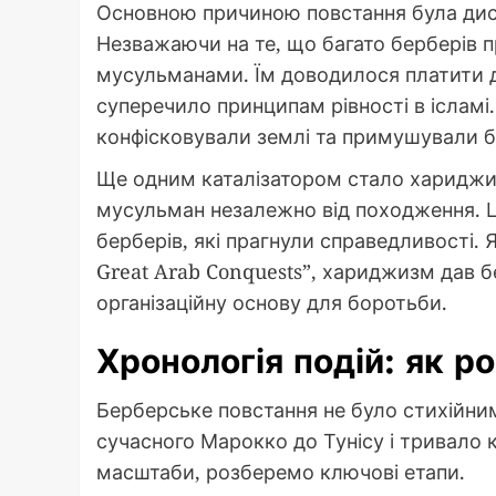
Основною причиною повстання була диск
Незважаючи на те, що багато берберів 
мусульманами. Їм доводилося платити 
суперечило принципам рівності в ісламі.
конфісковували землі та примушували бе
Ще одним каталізатором стало хариджитс
мусульман незалежно від походження. Ц
берберів, які прагнули справедливості. Я
Great Arab Conquests”, хариджизм дав б
організаційну основу для боротьби.
Хронологія подій: як р
Берберське повстання не було стихійним
сучасного Марокко до Тунісу і тривало 
масштаби, розберемо ключові етапи.