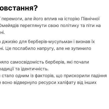
повстання?
перемоги, але його вплив на історію Північної
мейядів переглянути свою політику та піти на
ні.
 джизію для берберів-мусульман і визнав їх
ні. Це послабило напругу, але не зупинило
яло самосвідомість берберів, які почали
адиції та ідентичність.
стало одним із факторів, що прискорили падіння
е воно відвернуло ресурси халіфату від інших