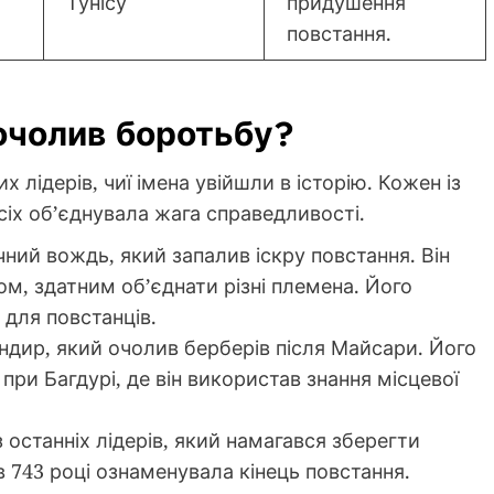
Тунісу
придушення
повстання.
 очолив боротьбу?
лідерів, чиї імена увійшли в історію. Кожен із
сіх об’єднувала жага справедливості.
ий вождь, який запалив іскру повстання. Він
ом, здатним об’єднати різні племена. Його
 для повстанців.
дир, який очолив берберів після Майсари. Його
 при Багдурі, де він використав знання місцевої
 останніх лідерів, який намагався зберегти
в 743 році ознаменувала кінець повстання.