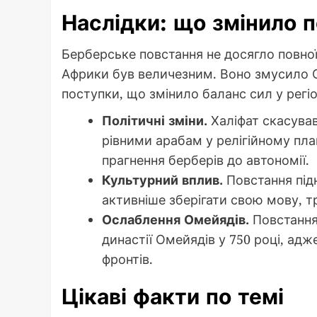
Наслідки: що змінило 
Берберське повстання не досягло повної 
Африки був величезним. Воно змусило О
поступки, що змінило баланс сил у регіо
Політичні зміни.
Халіфат скасував
рівними арабам у релігійному пла
прагнення берберів до автономії.
Культурний вплив.
Повстання підн
активніше зберігати свою мову, тр
Ослаблення Омейядів.
Повстання 
династії Омейядів у 750 році, адж
фронтів.
Цікаві факти по темі