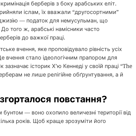
римінація берберів з боку арабських еліт.
прийняли іслам, їх вважали “другосортними”
джизію — податок для немусульман, що
 До того ж, арабські намісники часто
рберів до важкої праці.
ьке вчення, яке проповідувало рівність усіх
е вчення стало ідеологічним прапором для
к зазначає історик Х’ю Кеннеді у своїй праці “The
ерберам не лише релігійне обґрунтування, а й
озгорталося повстання?
 бунтом — воно охопило величезні території від
кілька років. Щоб краще зрозуміти його