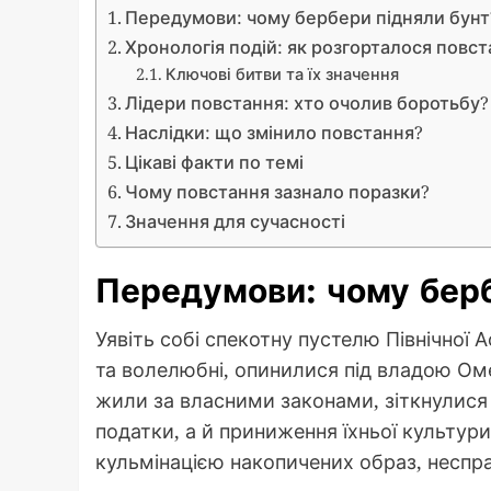
Передумови: чому бербери підняли бунт
Хронологія подій: як розгорталося повс
Ключові битви та їх значення
Лідери повстання: хто очолив боротьбу?
Наслідки: що змінило повстання?
Цікаві факти по темі
Чому повстання зазнало поразки?
Значення для сучасності
Передумови: чому берб
Уявіть собі спекотну пустелю Північної А
та волелюбні, опинилися під владою Ом
жили за власними законами, зіткнулися
податки, а й приниження їхньої культур
кульмінацією накопичених образ, неспра