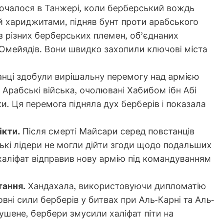
очалося в Танжері, коли берберський вождь
й хариджитами, підняв бунт проти арабського
з різних берберських племен, об’єднаних
Омейядів. Вони швидко захопили ключові міста
нці здобули вирішальну перемогу над армією
. Арабські війська, очолювані Хабибом ібн Абі
и. Ця перемога підняла дух берберів і показала
ікти.
Після смерті Майсари серед повстанців
ькі лідери не могли дійти згоди щодо подальших
 халіфат відправив нову армію під командуванням
тання.
Хандахала, використовуючи дипломатію
вні сили берберів у битвах при Аль-Карні та Аль-
ушене, бербери змусили халіфат піти на