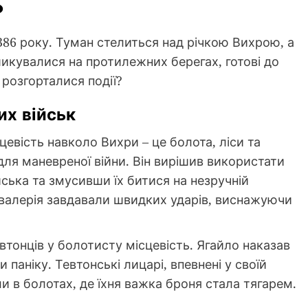
?
1386 року. Туман стелиться над річкою Вихрою, а
ишикувалися на протилежних берегах, готові до
 розгорталися події?
их військ
евість навколо Вихри – це болота, ліси та
 для маневреної війни. Він вирішив використати
йська та змусивши їх битися на незручній
кавалерія завдавали швидких ударів, виснажуючи
онців у болотисту місцевість. Ягайло наказав
и паніку. Тевтонські лицарі, впевнені у своїй
ли в болотах, де їхня важка броня стала тягарем.