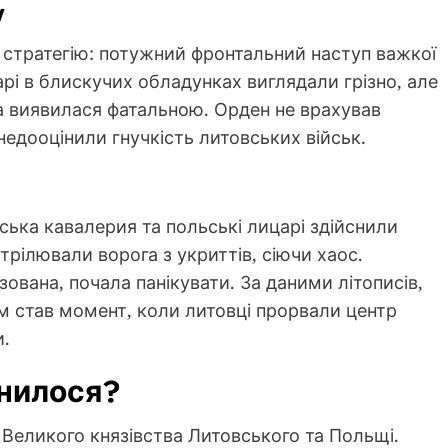
у
 стратегію: потужний фронтальний наступ важкої
царі в блискучих обладунках виглядали грізно, але
а виявилася фатальною. Орден не врахував
 недооцінили гнучкість литовських військ.
ська кавалерия та польські лицарі здійснили
рілювали ворога з укриттів, сіючи хаос.
зована, почала панікувати. За даними літописів,
им став момент, коли литовці прорвали центр
и.
інилося?
я Великого князівства Литовського та Польщі.