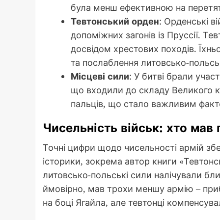
була менш ефективною на перетя
Тевтонський орден
: Орденські в
допоміжних загонів із Пруссії. Т
досвідом хрестових походів. Їхн
та послаблення литовсько-польсь
Місцеві сили
: У битві брали учас
що входили до складу Великого кня
пальців, що стало важливим факто
Чисельність військ: хто мав
Точні цифри щодо чисельності армій збе
історики, зокрема автор книги «Тевтон
литовсько-польські сили налічували бли
ймовірно, мав трохи меншу армію – приб
на боці Ягайла, але тевтонці компенсув