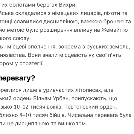
тих болотами берегах Вихри.
ійська складалися з німецьких лицарів, піхоти та
евтонці славилися дисципліною, важкою бронею та
ьою метою було розширення впливу на Жемайтію
кого союзу.
ть і місцеві ополчення, зокрема з руських земель,
зівства. Вони знали місцевість як свої п’ять
ром у стратегії.
 перевагу?
реглися лише в уривчастих літописах, але
ський орден» Вільям Урбан, припускають, що
зько 10–12 тисяч воїнів. Тевтонський орден,
лизно 8–10 тисяч бійців. Чисельна перевага була
али це дисципліною та вишколом.