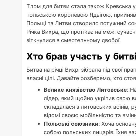
Тлом для битви стала також Кревська у
польською королевою Ядвігою, прийняв 
Польщі та Литви створило потужний сою
Річка Вихра, що протікає на межі сучасни
зіткнулися в смертельному двобої.
Хто брав участь у битв
Битва на річці Вихрі зібрала під свої пр
власні цілі. Давайте розберемо, хто сто
Велике князівство Литовське
: Н
лідер, який щойно укріпив свою 
складалася з литовських воїнів, р
відомі своєю мобільністю та вмінн
Польські союзники
: Хоча основн
собою польських лицарів. Їхня ва