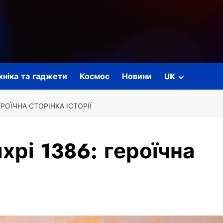
ехніка та гаджети
Космос
Новини
UK
ЕРОЇЧНА СТОРІНКА ІСТОРІЇ
ихрі 1386: героїчна