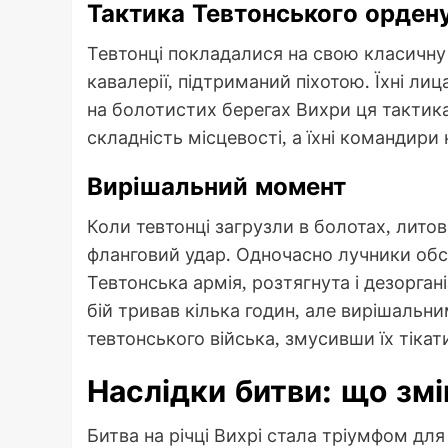
Тактика Тевтонського орден
Тевтонці покладалися на свою класичну
кавалерії, підтриманий піхотою. Їхні ли
на болотистих берегах Вихри ця тактик
складність місцевості, а їхні командири
Вирішальний момент
Коли тевтонці загрузли в болотах, литов
фланговий удар. Одночасно лучники обст
Тевтонська армія, розтягнута і дезоргані
бій тривав кілька годин, але вирішальн
тевтонського війська, змусивши їх тікат
Наслідки битви: що зм
Битва на річці Вихрі стала тріумфом дл