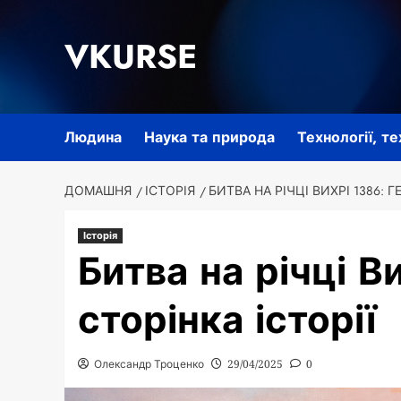
Перейти
до
VKURSE
вмісту
Людина
Наука та природа
Технології, т
ДОМАШНЯ
ІСТОРІЯ
БИТВА НА РІЧЦІ ВИХРІ 1386: Г
Історія
Битва на річці В
сторінка історії
Олександр Троценко
29/04/2025
0