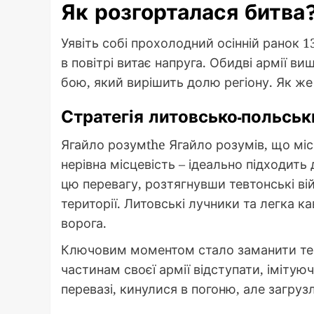
Як розгорталася битва
Уявіть собі прохолодний осінній ранок 
в повітрі витає напруга. Обидві армії в
бою, який вирішить долю регіону. Як же
Стратегія литовсько-польськ
Ягайло розумthe Ягайло розумів, що місц
нерівна місцевість – ідеально підходить
цю перевагу, розтягнувши тевтонські ві
території. Литовські лучники та легка 
ворога.
Ключовим моментом стало заманити тевт
частинам своєї армії відступати, імітуюч
перевазі, кинулися в погоню, але загруз