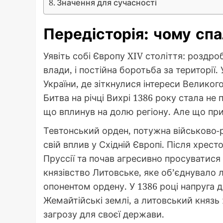
Значення для сучасності
Передісторія: чому сп
Уявіть собі Європу XIV століття: роздро
влади, і постійна боротьба за території. 
України, де зіткнулися інтереси Великог
Битва на річці Вихрі 1386 року стала н
що вплинув на долю регіону. Але що при
Тевтонський орден, потужна військово-р
свій вплив у Східній Європі. Після хрес
Пруссії та почав агресивно просуватися 
князівство Литовське, яке об’єднувало л
опонентом ордену. У 1386 році напруга д
Жемайтійські землі, а литовський князь
загрозу для своєї держави.