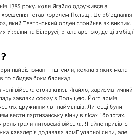
нія 1385 року, коли Ягайло одружився з
хрещення і став королем Польщі. Це об’єднання
з, який Тевтонський орден сприйняв як виклик.
х України та Білорусі, стала ареною, де ці амбіції
і?
апори найрізноманітніші сили, кожна з яких мала
яв по обидва боки барикад.
а чолі війська стояв князь Ягайло, харизматичний
владу завдяки союзу з Польщею. Його армія
уських дружинників і найманців. Литовці були
ям вести партизанську війну в лісах і болотах.
у роль грали литовські війська, Ягайло привів із
жка кавалерія додавала армії ударної сили, але