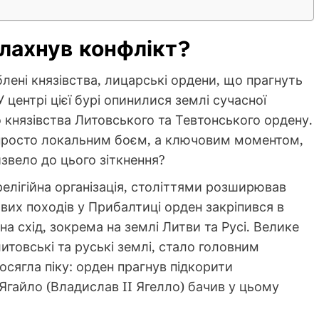
алахнув конфлікт?
блені князівства, лицарські ордени, що прагнуть
У центрі цієї бурі опинилися землі сучасної
о князівства Литовського та Тевтонського ордену.
е просто локальним боєм, а ключовим моментом,
звело до цього зіткнення?
елігійна організація, століттями розширював
тових походів у Прибалтиці орден закріпився в
на схід, зокрема на землі Литви та Русі. Велике
итовські та руські землі, стало головним
осягла піку: орден прагнув підкорити
 Ягайло (Владислав II Ягелло) бачив у цьому