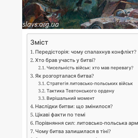
Зміст
Передісторія: чому спалахнув конфлікт?
Хто брав участь у битві?
Чисельність військ: хто мав перевагу?
Як розгорталася битва?
Стратегія литовсько-польських військ
Тактика Тевтонського ордену
Вирішальний момент
Наслідки битви: що змінилося?
Цікаві факти по темі
Порівняння сил: литовсько-польська арм
Чому битва залишилася в тіні?