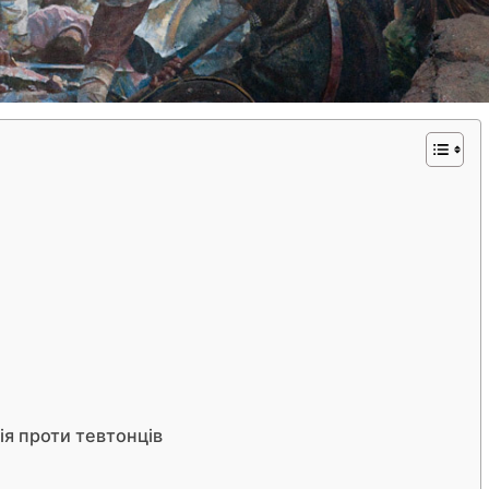
ія проти тевтонців