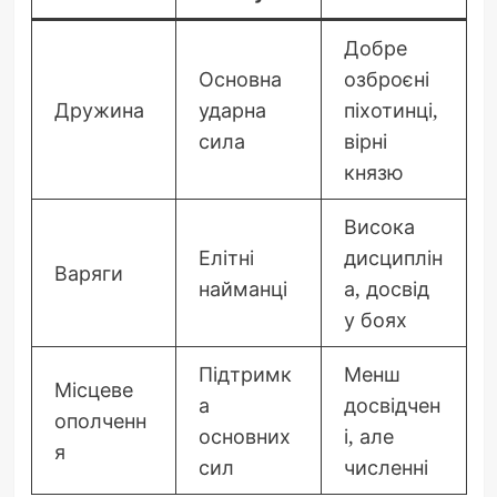
Добре
Основна
озброєні
Дружина
ударна
піхотинці,
сила
вірні
князю
Висока
Елітні
дисциплін
Варяги
найманці
а, досвід
у боях
Підтримк
Менш
Місцеве
а
досвідчен
ополченн
основних
і, але
я
сил
численні