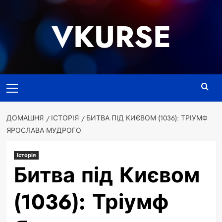
Перейти
до
VKURSE
вмісту
Основне
меню
ДОМАШНЯ
ІСТОРІЯ
БИТВА ПІД КИЄВОМ (1036): ТРІУМФ
ЯРОСЛАВА МУДРОГО
Історія
Битва під Києвом
(1036): Тріумф