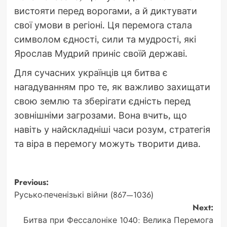
вистояти перед ворогами, а й диктувати
свої умови в регіоні. Ця перемога стала
символом єдності, сили та мудрості, які
Ярослав Мудрий приніс своїй державі.
Для сучасних українців ця битва є
нагадуванням про те, як важливо захищати
свою землю та зберігати єдність перед
зовнішніми загрозами. Вона вчить, що
навіть у найскладніші часи розум, стратегія
та віра в перемогу можуть творити дива.
Post
Previous:
Русько-печенізькі війни (867—1036)
navigation
Next:
Битва при Фессалоніке 1040: Велика Перемога