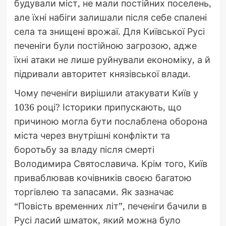
будували міст, не мали постійних поселень,
але їхні набіги залишали після себе спалені
села та знищені врожаї. Для Київської Русі
печеніги були постійною загрозою, адже
їхні атаки не лише руйнували економіку, а й
підривали авторитет князівської влади.
Чому печеніги вирішили атакувати Київ у
1036 році? Історики припускають, що
причиною могла бути послаблена оборона
міста через внутрішні конфлікти та
боротьбу за владу після смерті
Володимира Святославича. Крім того, Київ
приваблював кочівників своєю багатою
торгівлею та запасами. Як зазначає
“Повість временних літ”, печеніги бачили в
Русі ласий шматок, який можна було