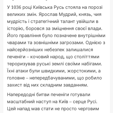
У 1036 році Київська Русь стояла на порозі
великих змін. Ярослав Мудрий, князь, чия
мудрість і стратегічний талант увійшли в
історію, боровся за зміцнення своєї влади.
Його правління було позначене внутрішніми
чварами та зовнішніми загрозами. Однією з
найсерйозніших небезпек залишалися
печеніги – кочовий народ, що століттями
тероризував руські землі своїми набігами.
Їхні атаки були швидкими, жорстокими, а
головне – непередбачуваними, що робило
захист від них складним завданням.
Напередодні битви печеніги готували
масштабний наступ на Київ – серце Русі.
Цей напад мав стати не просто черговим