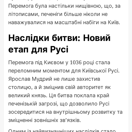
Перемога була настільки нищівною, що, за
літописами, печеніги більше ніколи не
наважувалися на масштабні набіги на Київ.
Наслідки битви: Новий
етап для Русі
Перемога під Києвом у 1036 році стала
переломним моментом для Київської Русі.
Ярослав Мудрий не лише захистив
столицю, а й зміцнив свій авторитет як
великий князь. Ця битва поклала край
печенізькій загрозі, що дозволило Русі
зосередитися на внутрішньому розвитку та
зміцненні зовнішніх зв’язків.
Одним із найвизначніших наслідків стало