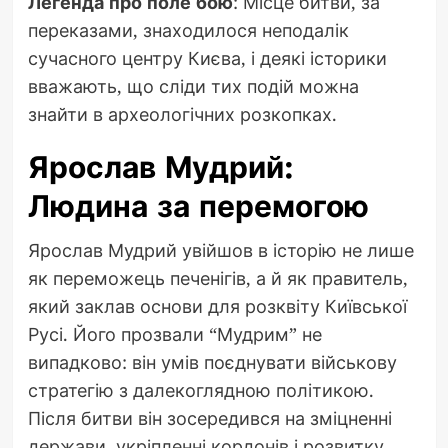
Легенда про поле бою
: Місце битви, за
переказами, знаходилося неподалік
сучасного центру Києва, і деякі історики
вважають, що сліди тих подій можна
знайти в археологічних розкопках.
Ярослав Мудрий:
Людина за перемогою
Ярослав Мудрий увійшов в історію не лише
як переможець печенігів, а й як правитель,
який заклав основи для розквіту Київської
Русі. Його прозвали “Мудрим” не
випадково: він умів поєднувати військову
стратегію з далекоглядною політикою.
Після битви він зосередився на зміцненні
держави, укріпленні кордонів і розвитку