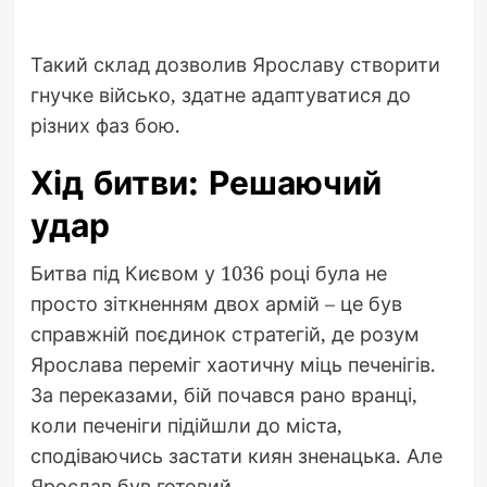
Такий склад дозволив Ярославу створити
гнучке військо, здатне адаптуватися до
різних фаз бою.
Хід битви: Решаючий
удар
Битва під Києвом у 1036 році була не
просто зіткненням двох армій – це був
справжній поєдинок стратегій, де розум
Ярослава переміг хаотичну міць печенігів.
За переказами, бій почався рано вранці,
коли печеніги підійшли до міста,
сподіваючись застати киян зненацька. Але
Ярослав був готовий.