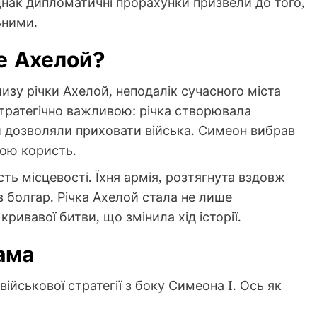
Однак дипломатичні прорахунки призвели до того,
ьними.
е Ахелой?
изу річки Ахелой, неподалік сучасного міста
 стратегічно важливою: річка створювала
и дозволяли приховати війська. Симеон вибрав
вою користь.
сть місцевості. Їхня армія, розтягнута вздовж
 болгар. Річка Ахелой стала не лише
ривавої битви, що змінила хід історії.
рама
йськової стратегії з боку Симеона I. Ось як