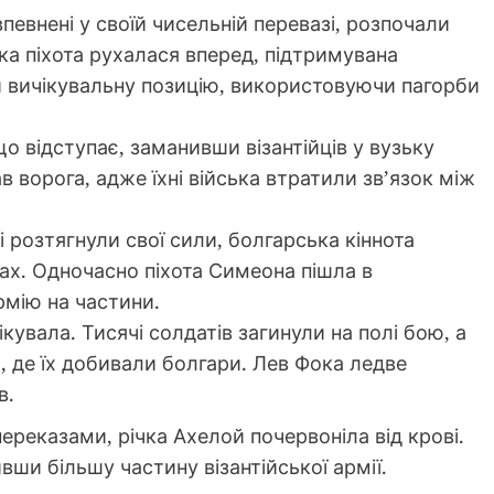
, впевнені у своїй чисельній перевазі, розпочали
жка піхота рухалася вперед, підтримувана
и вичікувальну позицію, використовуючи пагорби
що відступає, заманивши візантійців у вузьку
 ворога, адже їхні війська втратили зв’язок між
ці розтягнули свої сили, болгарська кіннота
ах. Одночасно піхота Симеона пішла в
рмію на частини.
нікувала. Тисячі солдатів загинули на полі бою, а
 де їх добивали болгари. Лев Фока ледве
в.
ереказами, річка Ахелой почервоніла від крові.
ши більшу частину візантійської армії.