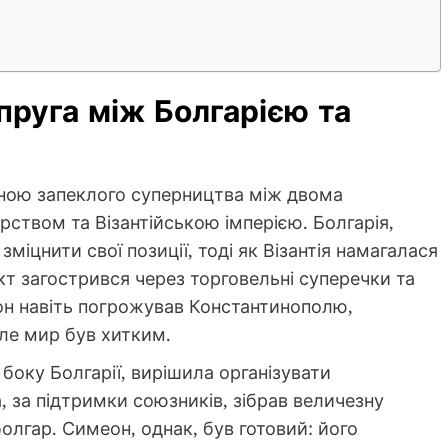
пруга між Болгарією та
еною запеклого суперництва між двома
твом та Візантійською імперією. Болгарія,
іцнити свої позиції, тоді як Візантія намагалася
кт загострився через торговельні суперечки та
меон навіть погрожував Константинополю,
але мир був хитким.
з боку Болгарії, вирішила організувати
 за підтримки союзників, зібрав величезну
олгар. Симеон, однак, був готовий: його