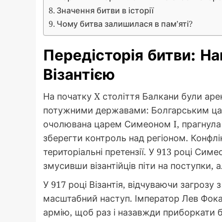
Значення битви в історії
Чому битва залишилася в пам’яті?
Передісторія битви: На
Візантією
На початку X століття Балкани були ар
потужними державами: Болгарським царс
очолювана царем Симеоном I, прагнула зм
зберегти контроль над регіоном. Конфлі
територіальні претензії. У 913 році Си
змусивши візантійців піти на поступки, 
У 917 році Візантія, відчуваючи загрозу 
масштабний наступ. Імператор Лев Фока,
армію, щоб раз і назавжди приборкати б