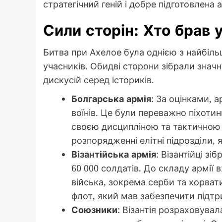
стратегічний геній і добре підготовлена
Сили сторін: Хто брав 
Битва при Ахелое була однією з найбіль
учасників. Обидві сторони зібрали знач
дискусій серед істориків.
Болгарська армія
: За оцінками, а
воїнів. Це були переважно піхотин
своєю дисципліною та тактичною 
розпорядженні елітні підрозділи,
Візантійська армія
: Візантійці зі
60 000 солдатів. До складу армії 
війська, зокрема серби та хорвати
флот, який мав забезпечити підтр
Союзники
: Візантія розраховувал