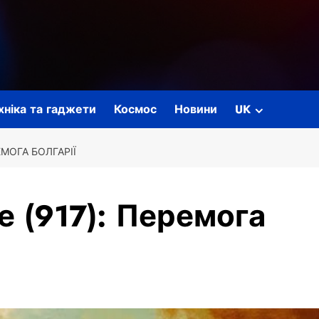
ехніка та гаджети
Космос
Новини
UK
ЕМОГА БОЛГАРІЇ
е (917): Перемога