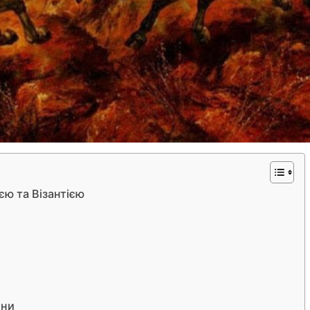
єю та Візантією
они