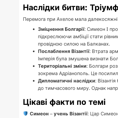
Наслідки битви: Тріум
Перемога при Ахелое мала далекосяжні на
Зміцнення Болгарії
: Симеон I про
підкреслюючи амбіції стати рівни
провідною силою на Балканах.
Послаблення Візантії
: Втрата арм
Імперія була змушена визнати Бол
Територіальні зміни
: Болгари ро
зокрема Адріанополь. Це посилило
Дипломатичні наслідки
: Візанті
до тимчасового миру. Однак напр
Цікаві факти по темі
Симеон – учень Візантії
: Цар Симеон