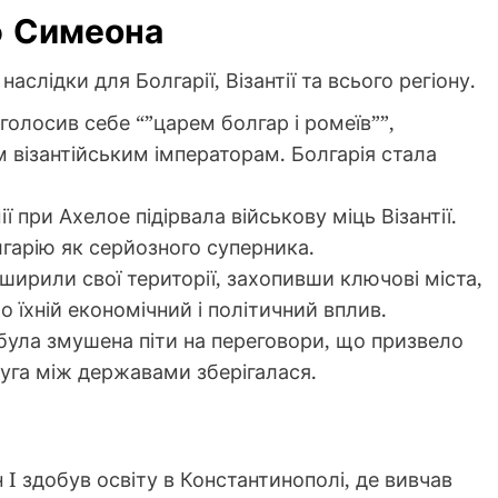
ф Симеона
слідки для Болгарії, Візантії та всього регіону.
голосив себе “”царем болгар і ромеїв””,
м візантійським імператорам. Болгарія стала
ії при Ахелое підірвала військову міць Візантії.
гарію як серйозного суперника.
зширили свої території, захопивши ключові міста,
 їхній економічний і політичний вплив.
я була змушена піти на переговори, що призвело
уга між державами зберігалася.
 I здобув освіту в Константинополі, де вивчав