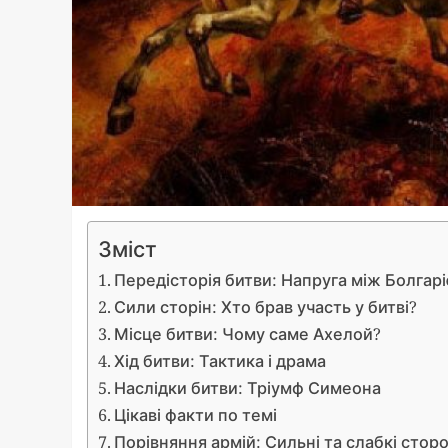
Зміст
Передісторія битви: Напруга між Болгарі
Сили сторін: Хто брав участь у битві?
Місце битви: Чому саме Ахелой?
Хід битви: Тактика і драма
Наслідки битви: Тріумф Симеона
Цікаві факти по темі
Порівняння армій: Сильні та слабкі стор