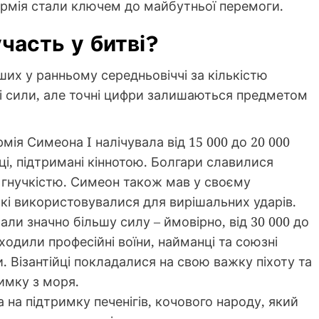
 армія стали ключем до майбутньої перемоги.
участь у битві?
ших у ранньому середньовіччі за кількістю
ні сили, але точні цифри залишаються предметом
рмія Симеона I налічувала від 15 000 до 20 000
ці, підтримані кіннотою. Болгари славилися
гнучкістю. Симеон також мав у своєму
 які використовувалися для вирішальних ударів.
брали значно більшу силу – ймовірно, від 30 000 до
входили професійні воїни, найманці та союзні
. Візантійці покладалися на свою важку піхоту та
имку з моря.
а на підтримку печенігів, кочового народу, який