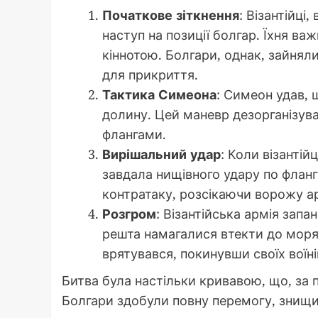
Початкове зіткнення
: Візантійці
наступ на позиції болгар. Їхня ва
кіннотою. Болгари, однак, зайнял
для прикриття.
Тактика Симеона
: Симеон удав, 
долину. Цей маневр дезорганізував
флангами.
Вирішальний удар
: Коли візантій
завдала нищівного удару по фланг
контратаку, розсікаючи ворожу а
Розгром
: Візантійська армія запа
решта намагалися втекти до моря,
врятувався, покинувши своїх воїні
Битва була настільки кривавою, що, за п
Болгари здобули повну перемогу, знищив