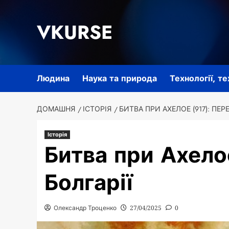
Перейти
до
VKURSE
вмісту
Людина
Наука та природа
Технології, т
ДОМАШНЯ
ІСТОРІЯ
БИТВА ПРИ АХЕЛОЕ (917): ПЕР
Історія
Битва при Ахело
Болгарії
Олександр Троценко
27/04/2025
0