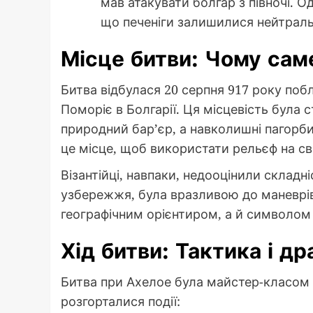
мав атакувати болгар з півночі. 
що печеніги залишилися нейтрал
Місце битви: Чому сам
Битва відбулася 20 серпня 917 року побл
Поморіє в Болгарії. Ця місцевість була
природний бар’єр, а навколишні пагорб
це місце, щоб використати рельєф на с
Візантійці, навпаки, недооцінили складні
узбережжя, була вразливою до маневрів
географічним орієнтиром, а й символом к
Хід битви: Тактика і д
Битва при Ахелое була майстер-класом ві
розгорталися події: