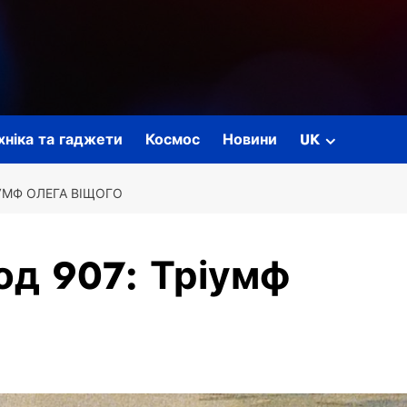
ехніка та гаджети
Космос
Новини
UK
ІУМФ ОЛЕГА ВІЩОГО
од 907: Тріумф