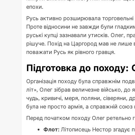
епохи.
Русь активно розширювала торговельні з
Проте відносини не завжди були гладким
руські купці зазнавали утисків. Олег, пр
рішуче. Похід на Царгород мав не лише в
поважати Русь як рівного гравця.
Підготовка до походу: 
Організація походу була справжнім подв
літ», Олег зібрав величезне військо, до 
чудь, кривичі, меря, поляни, сіверяни, д
була не просто армія, а справжній союз
Перед початком походу Олег ретельно го
Флот:
Літописець Нестор згадує пр