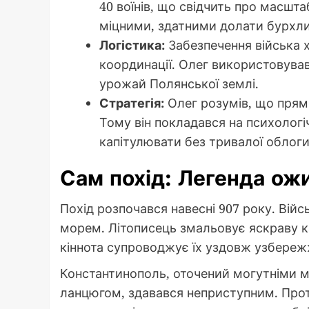
40 воїнів, що свідчить про масшта
міцними, здатними долати бурхли
Логістика:
Забезпечення війська х
координації. Олег використовува
урожай Полянської землі.
Стратегія:
Олег розумів, що прям
Тому він покладався на психологі
капітулювати без тривалої облоги
Сам похід: Легенда ож
Похід розпочався навесні 907 року. Ві
морем. Літописець змальовує яскраву ка
кіннота супроводжує їх уздовж узбережж
Константинополь, оточений могутніми м
ланцюгом, здавався неприступним. Прот