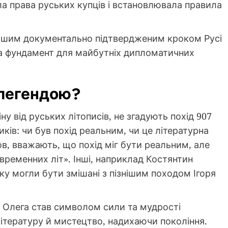
а права руських купців і встановлювала правила
першим документально підтвердженим кроком Русі
ла фундамент для майбутніх дипломатичних
 легендою?
іну від руських літописів, не згадують похід 907
иків: чи був похід реальним, чи це літературна
ов, вважають, що похід міг бути реальним, але
ременних літ». Інші, наприклад Костянтин
ку могли бути змішані з пізнішим походом Ігоря
ід Олега став символом сили та мудрості
 літературу й мистецтво, надихаючи покоління.