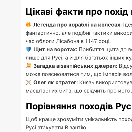
Цікаві факти про похід
Легенда про кораблі на колесах:
Іде
фантастично, але подібні тактики викор
час облоги Лісабона в 1147 році.
Щит на воротах:
Прибиття щита до в
лише для Русі, а й для багатьох інших к
Загадка візантійських джерел:
Відсу
може пояснюватися тим, що імперія волі
Олег як стратег:
Князь використовува
масштабних битв, що свідчить про його 
Порівняння походів Рус
Щоб краще зрозуміти унікальність похо
Русі атакувати Візантію.