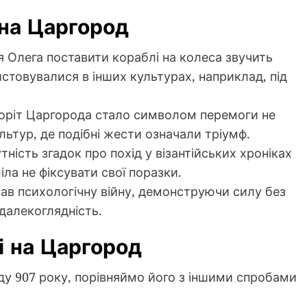
 на Царгород
я Олега поставити кораблі на колеса звучить
истовувалися в інших культурах, наприклад, під
оріт Царгорода стало символом перемоги не
ультур, де подібні жести означали тріумф.
тність згадок про похід у візантійських хроніках
ла не фіксувати свої поразки.
в психологічну війну, демонструючи силу без
далекоглядність.
і на Царгород
ду 907 року, порівняймо його з іншими спробами