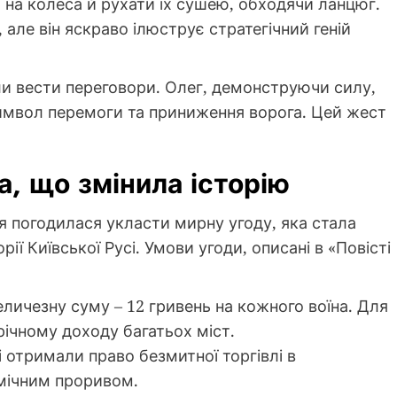
і на колеса й рухати їх сушею, обходячи ланцюг.
але він яскраво ілюструє стратегічний геній
али вести переговори. Олег, демонструючи силу,
символ перемоги та приниження ворога. Цей жест
а, що змінила історію
ія погодилася укласти мирну угоду, яка стала
ії Київської Русі. Умови угоди, описані в «Повісті
еличезну суму – 12 гривень на кожного воїна. Для
річному доходу багатьох міст.
і отримали право безмитної торгівлі в
мічним проривом.