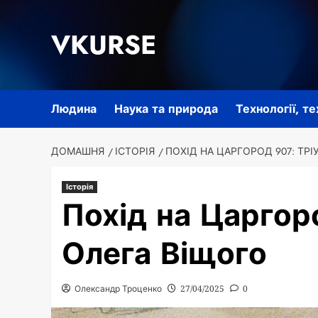
Перейти
до
VKURSE
вмісту
Людина
Наука та природа
Технології, т
ДОМАШНЯ
ІСТОРІЯ
ПОХІД НА ЦАРГОРОД 907: ТР
Історія
Похід на Царгор
Олега Віщого
Олександр Троценко
27/04/2025
0