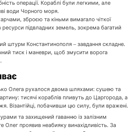
бність операції. Кораблі були легкими, але
ві води Чорного моря.
арчами, зброєю та кіньми вимагало чіткої
в ресурси підвладних земель, зокрема багатий
ий штурм Константинополя – завдання складне.
чний тиск і маневри, щоб змусити ворога
.
иває
йсько Олега рухалося двома шляхами: сушею та
ртину: тисячі кораблів пливуть до Царгорода, а
я. Візантійці, побачивши цю силу, були вражені.
урами та захищений гаванню із залізним
е Олег проявив неабияку винахідливість. За