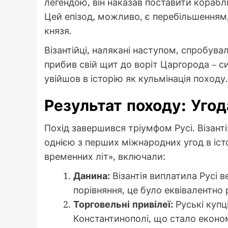
легендою, він наказав поставити корабл
Цей епізод, можливо, є перебільшенням, 
князя.
Візантійці, налякані наступом, спробув
прибив свій щит до воріт Царгорода – 
увійшов в історію як кульмінація походу.
Результат походу: Угод
Похід завершився тріумфом Русі. Візант
однією з перших міжнародних угод в істор
временних літ», включали:
Данина:
Візантія виплатила Русі в
порівняння, це було еквівалентно 
Торговельні привілеї:
Руські купц
Константинополі, що стало еконо