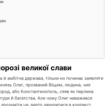
ви
орію
порозі великої слави
ода й амбітна держава, тільки-но починає заявляти
– князь Олег, прозваний Віщим, людина, чия
город, або Константинополь, сяяв як перлина
ультури й багатства. Але чому Олег наважився
 зрозуміти це, варто зануритися в контекст