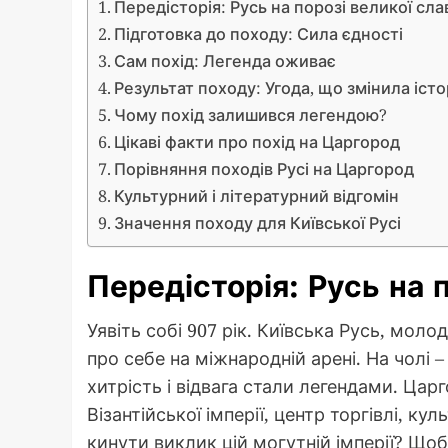
Передісторія: Русь на порозі великої сла
Підготовка до походу: Сила єдності
Сам похід: Легенда оживає
Результат походу: Угода, що змінила іст
Чому похід залишився легендою?
Цікаві факти про похід на Царгород
Порівняння походів Русі на Царгород
Культурний і літературний відгомін
Значення походу для Київської Русі
Передісторія: Русь на 
Уявіть собі 907 рік. Київська Русь, мол
про себе на міжнародній арені. На чолі 
хитрість і відвага стали легендами. Цар
Візантійської імперії, центр торгівлі, к
кинути виклик цій могутній імперії? Щоб