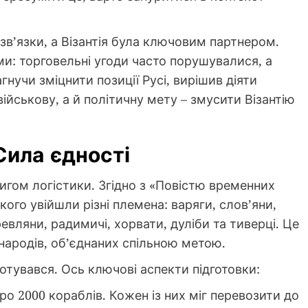
в’язки, а Візантія була ключовим партнером.
и: торговельні угоди часто порушувалися, а
агнучи зміцнити позиції Русі, вирішив діяти
ійськову, а й політичну мету – змусити Візантію
Сила єдності
игом логістики. Згідно з «Повістю временних
якого увійшли різні племена: варяги, слов’яни,
ревляни, радимичі, хорвати, дуліби та тиверці. Це
 народів, об’єднаних спільною метою.
тувався. Ось ключові аспекти підготовки:
о 2000 кораблів. Кожен із них міг перевозити до