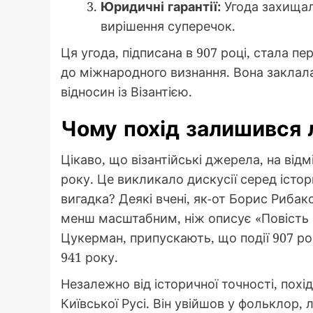
Юридичні гарантії:
Угода захищал
вирішення суперечок.
Ця угода, підписана в 907 році, стала 
до міжнародного визнання. Вона закла
відносин із Візантією.
Чому похід залишився
Цікаво, що візантійські джерела, на відм
року. Це викликало дискусії серед істор
вигадка? Деякі вчені, як-от Борис Рибак
менш масштабним, ніж описує «Повість в
Цукерман, припускають, що події 907 ро
941 року.
Незалежно від історичної точності, пох
Київської Русі. Він увійшов у фольклор,