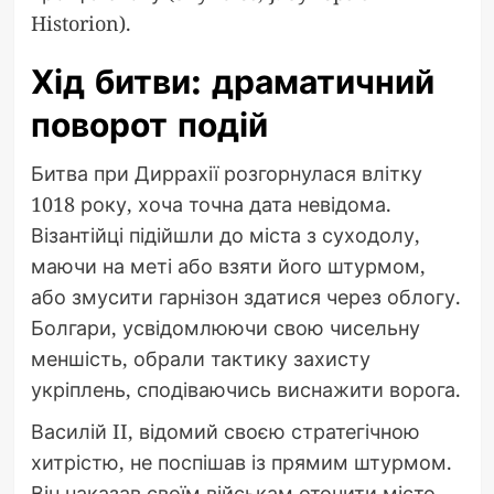
Historion).
Хід битви: драматичний
поворот подій
Битва при Диррахії розгорнулася влітку
1018 року, хоча точна дата невідома.
Візантійці підійшли до міста з суходолу,
маючи на меті або взяти його штурмом,
або змусити гарнізон здатися через облогу.
Болгари, усвідомлюючи свою чисельну
меншість, обрали тактику захисту
укріплень, сподіваючись виснажити ворога.
Василій II, відомий своєю стратегічною
хитрістю, не поспішав із прямим штурмом.
Він наказав своїм військам оточити місто,