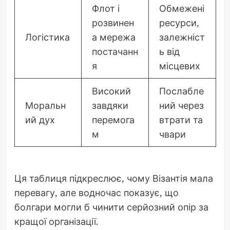
Флот і
Обмежені
розвинен
ресурси,
Логістика
а мережа
залежніст
постачанн
ь від
я
місцевих
Високий
Послабле
Моральн
завдяки
ний через
ий дух
перемога
втрати та
м
чвари
Ця таблиця підкреслює, чому Візантія мала
перевагу, але водночас показує, що
болгари могли б чинити серйозний опір за
кращої організації.