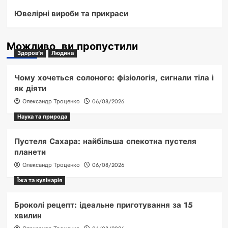
Ювелірні вироби та прикраси
Можливо, ви пропустили
Здоров'я
Людина
Чому хочеться солоного: фізіологія, сигнали тіла і
як діяти
Олександр Троценко
06/08/2026
Наука та природа
Пустеля Сахара: найбільша спекотна пустеля
планети
Олександр Троценко
06/08/2026
Їжа та кулінарія
Броколі рецепт: ідеальне приготування за 15
хвилин