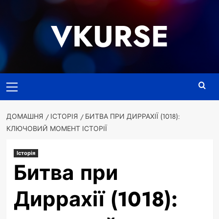
Перейти
до
VKURSE
вмісту
Основне
меню
ДОМАШНЯ
ІСТОРІЯ
БИТВА ПРИ ДИРРАХІЇ (1018):
КЛЮЧОВИЙ МОМЕНТ ІСТОРІЇ
Історія
Битва при
Диррахії (1018):