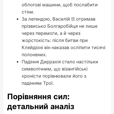
облогові машини, щоб послабити
стіни.
За легендою, Василій II отримав
прізвисько Болгаробійця не лише
через перемоги, а й через
жорстокість: після битви при
Клейдіоні він наказав осліпити тисячі
полонених.
Падіння Диррахія стало настільки
символічним, що візантійські
хроністи порівнювали його з
падінням Трої.
Порівняння сил:
детальний аналіз