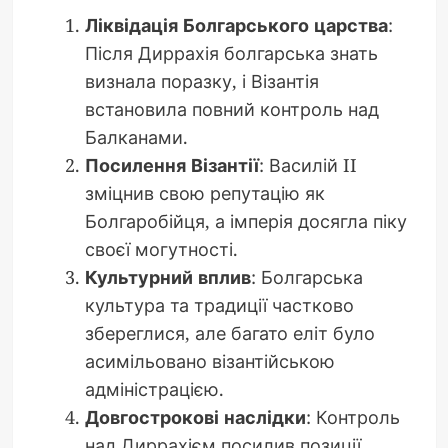
Ліквідація Болгарського царства
:
Після Диррахія болгарська знать
визнала поразку, і Візантія
встановила повний контроль над
Балканами.
Посилення Візантії
: Василій II
зміцнив свою репутацію як
Болгаробійця, а імперія досягла піку
своєї могутності.
Культурний вплив
: Болгарська
культура та традиції частково
збереглися, але багато еліт було
асимільовано візантійською
адміністрацією.
Довгострокові наслідки
: Контроль
над Диррахієм посилив позиції