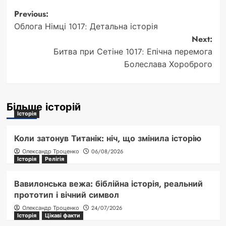
Post
Previous:
Облога Німці 1017: Детальна історія
navigation
Next:
Битва при Сетіне 1017: Епічна перемога
Болеслава Хороброго
Більше історій
Історія
Коли затонув Титанік: ніч, що змінила історію
Олександр Троценко
06/08/2026
Історія
Релігія
Вавилонська вежа: біблійна історія, реальний
прототип і вічний символ
Олександр Троценко
24/07/2026
Історія
Цікаві факти