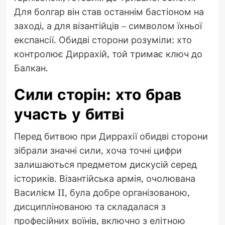
Для болгар він став останнім бастіоном на
заході, а для візантійців – символом їхньої
експансії. Обидві сторони розуміли: хто
контролює Диррахій, той тримає ключ до
Балкан.
Сили сторін: хто брав
участь у битві
Перед битвою при Диррахії обидві сторони
зібрали значні сили, хоча точні цифри
залишаються предметом дискусій серед
істориків. Візантійська армія, очолювана
Василієм II, була добре організованою,
дисциплінованою та складалася з
професійних воїнів, включно з елітною