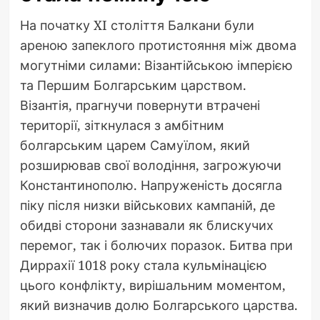
На початку XI століття Балкани були
ареною запеклого протистояння між двома
могутніми силами: Візантійською імперією
та Першим Болгарським царством.
Візантія, прагнучи повернути втрачені
території, зіткнулася з амбітним
болгарським царем Самуїлом, який
розширював свої володіння, загрожуючи
Константинополю. Напруженість досягла
піку після низки військових кампаній, де
обидві сторони зазнавали як блискучих
перемог, так і болючих поразок. Битва при
Диррахії 1018 року стала кульмінацією
цього конфлікту, вирішальним моментом,
який визначив долю Болгарського царства.