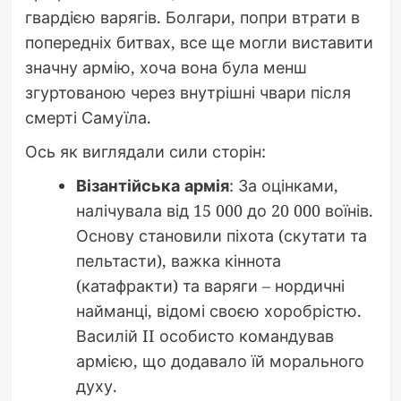
гвардією варягів. Болгари, попри втрати в
попередніх битвах, все ще могли виставити
значну армію, хоча вона була менш
згуртованою через внутрішні чвари після
смерті Самуїла.
Ось як виглядали сили сторін:
Візантійська армія
: За оцінками,
налічувала від 15 000 до 20 000 воїнів.
Основу становили піхота (скутати та
пельтасти), важка кіннота
(катафракти) та варяги – нордичні
найманці, відомі своєю хоробрістю.
Василій II особисто командував
армією, що додавало їй морального
духу.