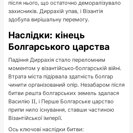
після нього, що остаточно деморалізувало
захисників. Диррахій упав, і Візантія
здобула вирішальну перемогу.
Наслідки: кінець
Болгарського царства
Падіння Диррахія стало переломним
моментом у візантійсько-болгарській війні.
Втрата міста підірвала здатність болгар
чинити організований опір. Незабаром після
битви решта болгарських земель здалася
Василію II, і Перше Болгарське царство
припи нило існування, ставши частиною
Візантійської імперії.
Ось ключові наслідки битви: