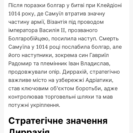
Після поразки болгар у битві при Клейдіоні
1014 року, де Самуїл втратив значну
частину армії, Візантія під проводом
імператора Василія II, прозваного
Болгаробійцею, посилила наступ. Смерть
Самуїла у 1014 році послабила болгар, але
його наступники, зокрема син Гавриїл
Радомир та племінник Іван Владислав,
продовжували опір. Диррахій, стратегічно
важливе місто на узбережжі Адріатики,
став ключовим об’єктом боротьби, адже
контролював торговельні шляхи та мав
потужні укріплення.
Стратегічне значення
Диррахія