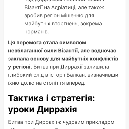
Візантії на Адріатиці, але також
зробив регіон мішенню для
майбутніх вторгнень, зокрема
норманів.
Ця перемога стала символом
невблаганної сили Візантії, але водночас
заклала основу для майбутніх конфліктів
у регіоні.
Битва при Диррахії залишила
глибокий слід в історії Балкан, визначивши
їхню долю на століття вперед.
Тактика і стратегія:
уроки Диррахія
Битва при Диррахії є чудовим прикладом