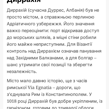
Диррахій (сучасна Дуррес, Албанія) був не
просто містом, а справжньою перлиною
Адріатичного узбережжя. Його значення
важко переоцінити: порт відкривав доступ
до морських шляхів, а міцні стіни робили
його майже неприступним. Для Візантії
контроль над Диррахієм означав панування
над Західними Балканами, а для болгар –
шанс утримати свої позиції та зберегти
незалежність.
Місто мало давню історію, ще з часів
римської Via Egnatia – дороги, що
з’єднувала Рим із Константинополем. У
1018 році Диррахій був добре укріпленим, із
гарнізоном, готовим до тривалої облоги.