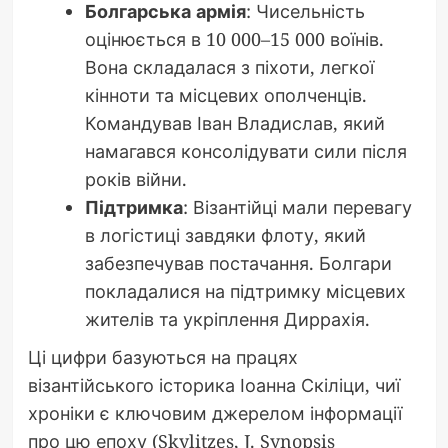
Болгарська армія
: Чисельність
оцінюється в 10 000–15 000 воїнів.
Вона складалася з піхоти, легкої
кінноти та місцевих ополченців.
Командував Іван Владислав, який
намагався консолідувати сили після
років війни.
Підтримка
: Візантійці мали перевагу
в логістиці завдяки флоту, який
забезпечував постачання. Болгари
покладалися на підтримку місцевих
жителів та укріплення Диррахія.
Ці цифри базуються на працях
візантійського історика Іоанна Скіліци, чиї
хроніки є ключовим джерелом інформації
про цю епоху (Skylitzes, J. Synopsis