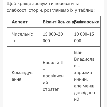
Щоб краще зрозуміти переваги та
слабкості сторін, розглянемо їх у таблиці:
Аспект
Візантійська армія
Болгарська ар
Чисельніс
15 000–20
10 000–15
ть
000
000
Іван
Владисла
Василій II
в –
–
Командув
харизмат
досвідчен
ання
ичний,
ий
але менш
стратег
досвідчен
ий