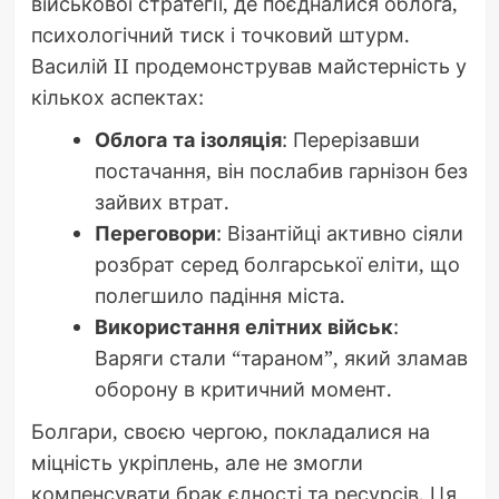
військової стратегії, де поєдналися облога,
психологічний тиск і точковий штурм.
Василій II продемонстрував майстерність у
кількох аспектах:
Облога та ізоляція
: Перерізавши
постачання, він послабив гарнізон без
зайвих втрат.
Переговори
: Візантійці активно сіяли
розбрат серед болгарської еліти, що
полегшило падіння міста.
Використання елітних військ
:
Варяги стали “тараном”, який зламав
оборону в критичний момент.
Болгари, своєю чергою, покладалися на
міцність укріплень, але не змогли
компенсувати брак єдності та ресурсів. Ця