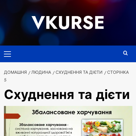
Перейти
до
VKURSE
вмісту
Основне
меню
ДОМАШНЯ
ЛЮДИНА
СХУДНЕННЯ ТА ДІЄТИ
СТОРІНКА
5
Схуднення та дієти