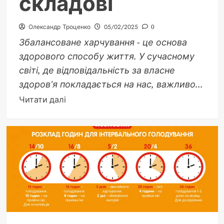
складові
Олександр Троценко
05/02/2025
0
Збалансоване харчування - це основа
здорового способу життя. У сучасному
світі, де відповідальність за власне
здоров'я покладається на нас, важливо...
Докладніше
Читати далі
про
Що
таке
збалансоване
харчування
та
які
його
основні