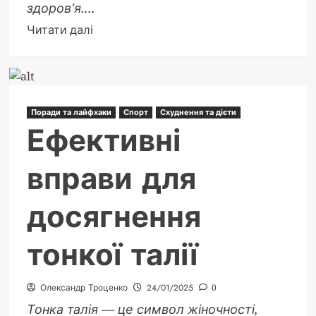
здоров'я....
Докладніше
Читати далі
про
Інтервальне
голодування:
Ефективні
Поради та лайфхаки
Спорт
Схуднення та дієти
схеми
Ефективні
для
зниження
вправи для
ваги
досягнення
тонкої талії
Олександр Троценко
24/01/2025
0
Тонка талія — це символ жіночності,