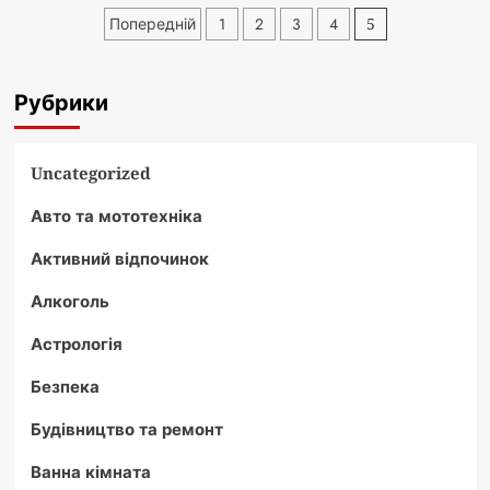
ефективність
Пагінація
Попередній
1
2
3
4
5
білкової
записів
дієти
для
Рубрики
схуднення
Uncategorized
Авто та мототехніка
Активний відпочинок
Алкоголь
Астрологія
Безпека
Будівництво та ремонт
Ванна кімната