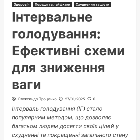
складові
Здоров'я
Поради та лайфхаки
Схуднення та дієти
Інтервальне
голодування:
Ефективні схеми
для зниження
ваги
Олександр Троценко
27/01/2025
0
Інтерваль голодування (ІГ) стало
популярним методом, що дозволяє
багатьом людям досягти своїх цілей у
схудненні та покращенні загального стану