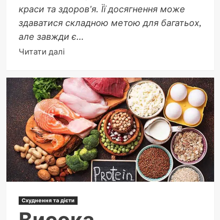
краси та здоров'я. Її досягнення може
здаватися складною метою для багатьох,
але завжди є...
Докладніше
Читати далі
про
Ефективні
вправи
для
досягнення
тонкої
талії
Схуднення та дієти