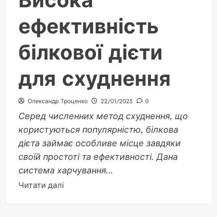
Висока
ефективність
білкової дієти
для схуднення
Олександр Троценко
22/01/2025
0
Серед численних метод схуднення, що
користуються популярністю, білкова
дієта займає особливе місце завдяки
своїй простоті та ефективності. Дана
система харчування...
Докладніше
Читати далі
про
Висока