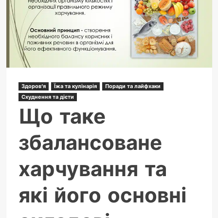
Здоров'я
Їжа та кулінарія
Поради та лайфхаки
Схуднення та дієти
Що таке
збалансоване
харчування та
які його основні