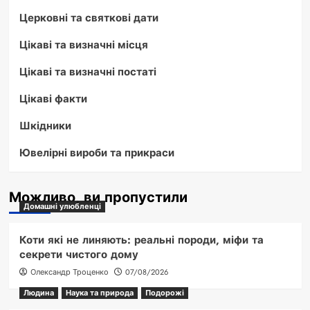
Церковні та святкові дати
Цікаві та визначні місця
Цікаві та визначні постаті
Цікаві факти
Шкідники
Ювелірні вироби та прикраси
Можливо, ви пропустили
Домашні улюбленці
Коти які не линяють: реальні породи, міфи та
секрети чистого дому
Олександр Троценко
07/08/2026
Людина
Наука та природа
Подорожі