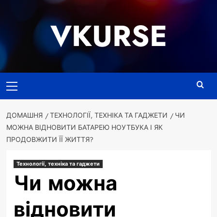
Перейти
до
VKURSE
вмісту
Основне
меню
ДОМАШНЯ
ТЕХНОЛОГІЇ, ТЕХНІКА ТА ГАДЖЕТИ
ЧИ
МОЖНА ВІДНОВИТИ БАТАРЕЮ НОУТБУКА І ЯК
ПРОДОВЖИТИ ЇЇ ЖИТТЯ?
Технології, техніка та гаджети
Чи можна
відновити