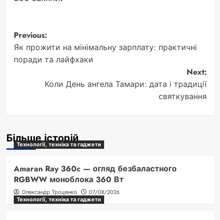
Post
Previous:
Як прожити на мінімальну зарплату: практичні
navigation
поради та лайфхаки
Next:
Коли День ангела Тамари: дата і традиції
святкування
Більше історій
Технології, техніка та гаджети
Amaran Ray 360c — огляд безбаластного
RGBWW моноблока 360 Вт
Олександр Троценко
07/08/2026
Технології, техніка та гаджети