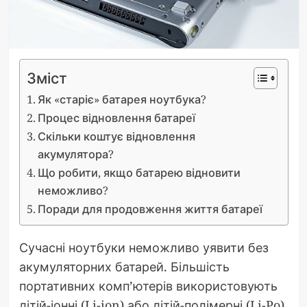
Зміст
Як «старіє» батарея ноутбука?
Процес відновлення батареї
Скільки коштує відновлення
акумулятора?
Що робити, якщо батарею відновити
неможливо?
Поради для продовження життя батареї
Сучасні ноутбуки неможливо уявити без
акумуляторних батарей. Більшість
портативних комп’ютерів використовують
літій-іонні (Li-ion) або літій-полімерні (Li-Po)