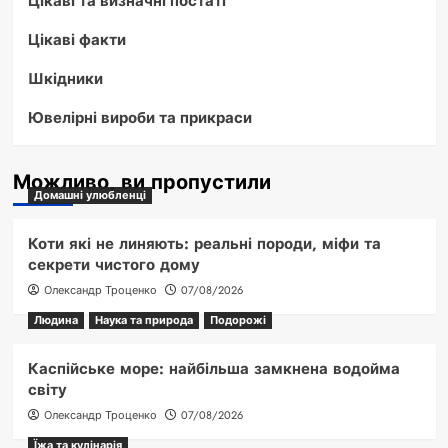
Цікаві та визначні постаті
Цікаві факти
Шкідники
Ювелірні вироби та прикраси
Можливо, ви пропустили
Домашні улюбленці
Коти які не линяють: реальні породи, міфи та
секрети чистого дому
Олександр Троценко
07/08/2026
Людина
Наука та природа
Подорожі
Каспійське море: найбільша замкнена водойма
світу
Олександр Троценко
07/08/2026
Їжа та кулінарія