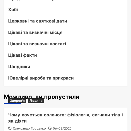
Хобі
Церковні та святкові дати
Цікаві та визначні місця
Цікаві та визначні постаті
Цікаві факти
Шкідники
Ювелірні вироби та прикраси
Можливо, ви пропустили
Здоров'я
Людина
Чому хочеться солоного: фізіологія, сигнали тіла і
як діяти
Олександр Троценко
06/08/2026