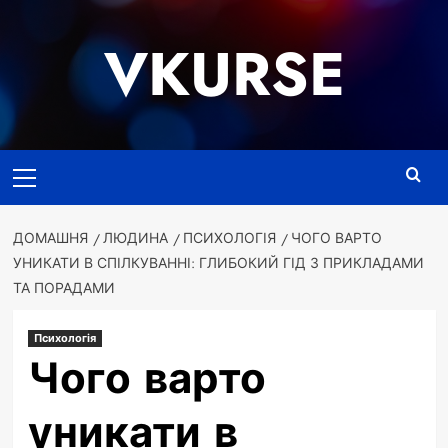
Перейти
до
VKURSE
вмісту
Основне
меню
ДОМАШНЯ
ЛЮДИНА
ПСИХОЛОГІЯ
ЧОГО ВАРТО
УНИКАТИ В СПІЛКУВАННІ: ГЛИБОКИЙ ГІД З ПРИКЛАДАМИ
ТА ПОРАДАМИ
Психологія
Чого варто
уникати в