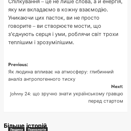
Спілкування – це не лише слова, а й енергія,
яку ми вкладаємо в кожну взаємодію.
Уникаючи цих пасток, ви не просто
говорите – ви створюєте мости, що
з’єднують серця і уми, роблячи світ трохи
теплішим і зрозумілішим.
Post
Previous:
Як людина впливає на атмосферу: глибинний
navigation
аналіз антропогенного тиску
Next:
Johnny 24: що зручно знати українському гравцю
перед стартом
Більше історій
Людина
Психологія