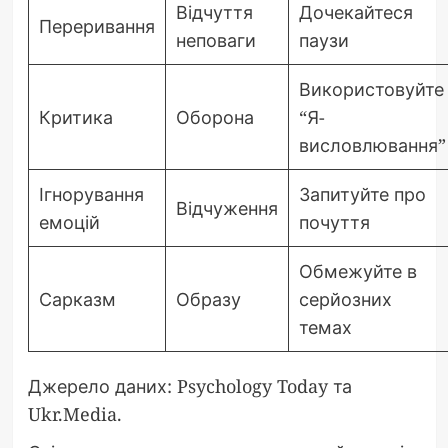
Відчуття
Дочекайтеся
Переривання
неповаги
паузи
Використовуйте
Критика
Оборона
“Я-
висловлювання”
Ігнорування
Запитуйте про
Відчуження
емоцій
почуття
Обмежуйте в
Сарказм
Образу
серйозних
темах
Джерело даних: Psychology Today та
Ukr.Media.