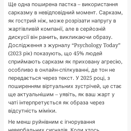
Ще одна поширена пастка – використання
сарказму в невідповідний момент. Сарказм,
як гострий ніж, може розрізати напругу в
жартівливій компанії, але в серйозній
дискусії він ранить, викликаючи образу.
Дослідження з журналу “Psychology Today”
(2023 рік) показують, що 45% людей
сприймають сарказм як приховану агресію,
особливо в онлайн-спілкуванні, де тон не
передається через текст. У 2025 році, з
поширенням віртуальних зустрічей, це стає
ще актуальнішим – уявіть, як ваш жарт у
чаті інтерпретується як образа через
відсутність міміки.
Не менш руйнівним є ігнорування
невербальних сигналів. Коли хтось