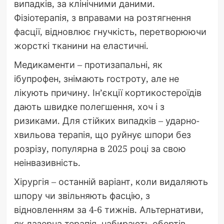
випадків, за клінічними даними.
Фізіотерапія, з вправами на розтягнення
фасції, відновлює гнучкість, перетворюючи
жорсткі тканини на еластичні.
Медикаменти – протизапальні, як
ібупрофен, знімають гостроту, але не
лікують причину. Ін’єкції кортикостероїдів
дають швидке полегшення, хоч і з
ризиками. Для стійких випадків – ударно-
хвильова терапія, що руйнує шпори без
розрізу, популярна в 2025 році за свою
неінвазивність.
Хірургія – останній варіант, коли видаляють
шпору чи звільняють фасцію, з
відновленням за 4-6 тижнів. Альтернативи,
як лазерна терапія, набирають обертів,