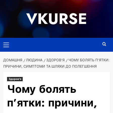
Перейти
до
VKURSE
вмісту
Основне
меню
ДОМАШНЯ
ЛЮДИНА
ЗДОРОВ'Я
ЧОМУ БОЛЯТЬ П’ЯТКИ:
ПРИЧИНИ, СИМПТОМИ ТА ШЛЯХИ ДО ПОЛЕГШЕННЯ
Здоров'я
Чому болять
п’ятки: причини,