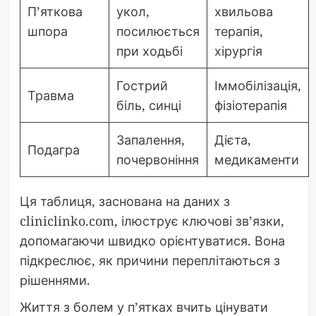
П’яткова
укол,
хвильова
шпора
посилюється
терапія,
при ходьбі
хірургія
Гострий
Іммобілізація,
Травма
біль, синці
фізіотерапія
Запалення,
Дієта,
Подагра
почервоніння
медикаменти
Ця таблиця, заснована на даних з
cliniclinko.com, ілюструє ключові зв’язки,
допомагаючи швидко орієнтуватися. Вона
підкреслює, як причини переплітаються з
рішеннями.
Життя з болем у п’ятках вчить цінувати