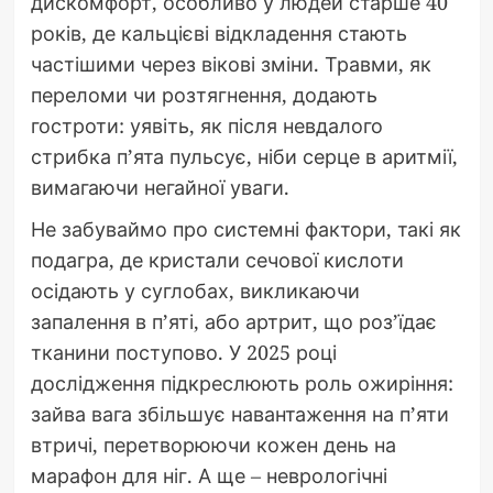
дискомфорт, особливо у людей старше 40
років, де кальцієві відкладення стають
частішими через вікові зміни. Травми, як
переломи чи розтягнення, додають
гостроти: уявіть, як після невдалого
стрибка п’ята пульсує, ніби серце в аритмії,
вимагаючи негайної уваги.
Не забуваймо про системні фактори, такі як
подагра, де кристали сечової кислоти
осідають у суглобах, викликаючи
запалення в п’яті, або артрит, що роз’їдає
тканини поступово. У 2025 році
дослідження підкреслюють роль ожиріння:
зайва вага збільшує навантаження на п’яти
втричі, перетворюючи кожен день на
марафон для ніг. А ще – неврологічні