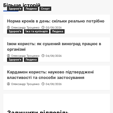
Більше історій
Здоров'я
Людина
Спорт
Норма кроків в день: скільки реально потрібно
Олександр Троценко
05/08/2026
Здоров'я
Їжа та кулінарія
Людина
Ізюм користь: як сушений виноград працює в
організмі
Олександр Троценко
04/08/2026
Здоров'я
Людина
Кардамон користь: науково підтверджені
властивості та способи застосування
Олександр Троценко
04/08/2026
Залишити відповідь