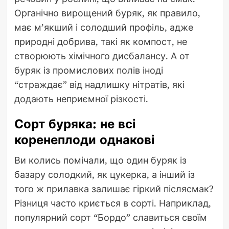
Органічно вирощений буряк, як правило,
має м’якший і солодший профіль, адже
природні добрива, такі як компост, не
створюють хімічного дисбалансу. А от
буряк із промислових полів іноді
“страждає” від надлишку нітратів, які
додають неприємної різкості.
Сорт буряка: не всі
коренеплоди однакові
Ви колись помічали, що один буряк із
базару солодкий, як цукерка, а інший із
того ж прилавка залишає гіркий післясмак?
Різниця часто криється в сорті. Наприклад,
популярний сорт “Бордо” славиться своїм