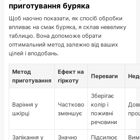
приготування буряка
Щоб наочно показати, як спосіб обробки
впливає на смак буряка, я склав невелику
таблицю. Вона допоможе обрати
оптимальний метод залежно від ваших
цілей і вподобань.
Метод
Ефект на
Переваги
Нед
приготування
гіркоту
Зберігає
Варіння у
Частково
колір і
Дов
шкірці
зменшує
поживні
про
речовини
Запікання у
Значно
Підсилює
Вим