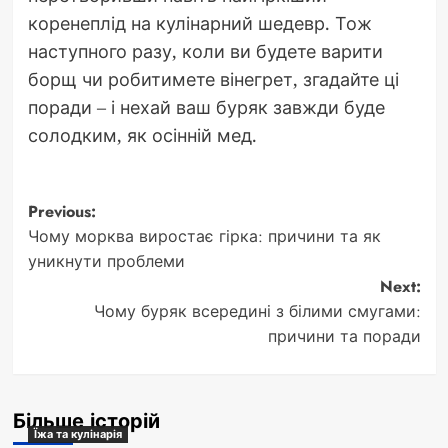
коренеплід на кулінарний шедевр. Тож
наступного разу, коли ви будете варити
борщ чи робитимете вінегрет, згадайте ці
поради – і нехай ваш буряк завжди буде
солодким, як осінній мед.
Post
Previous:
Чому морква виростає гірка: причини та як
navigation
уникнути проблеми
Next:
Чому буряк всередині з білими смугами:
причини та поради
Більше історій
Їжа та кулінарія