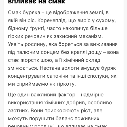
впливає на смак
Смак буряка – це відображення землі, в
якій він ріс. Коренеплід, що виріс у сухому,
бідному ґрунті, часто накопичує більше
гірких речовин як захисний механізм.
Уявіть рослину, яка бореться за виживання
під палючим сонцем без краплі дощу – вона
стає жорсткішою, а її хімічний склад
змінюється. Нестача вологи змушує буряк
концентрувати сапоніни та інші сполуки, які
ми сприймаємо як гіркоту.
Ще один важливий фактор – надмірне
використання хімічних добрив, особливо
азотних. Вони прискорюють ріст, але
можуть порушити баланс поживних
речовин у рослині, що впливає на смак.