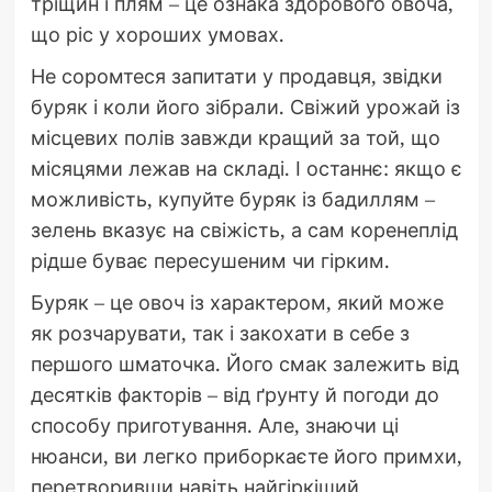
тріщин і плям – це ознака здорового овоча,
що ріс у хороших умовах.
Не соромтеся запитати у продавця, звідки
буряк і коли його зібрали. Свіжий урожай із
місцевих полів завжди кращий за той, що
місяцями лежав на складі. І останнє: якщо є
можливість, купуйте буряк із бадиллям –
зелень вказує на свіжість, а сам коренеплід
рідше буває пересушеним чи гірким.
Буряк – це овоч із характером, який може
як розчарувати, так і закохати в себе з
першого шматочка. Його смак залежить від
десятків факторів – від ґрунту й погоди до
способу приготування. Але, знаючи ці
нюанси, ви легко приборкаєте його примхи,
перетворивши навіть найгіркіший