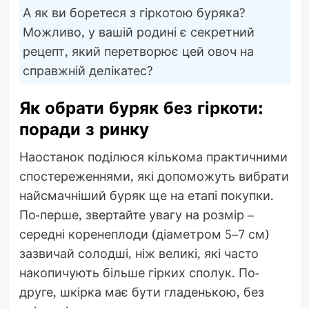
А як ви боретеся з гіркотою буряка?
Можливо, у вашій родині є секретний
рецепт, який перетворює цей овоч на
справжній делікатес?
Як обрати буряк без гіркоти:
поради з ринку
Наостанок поділюся кількома практичними
спостереженнями, які допоможуть вибрати
найсмачніший буряк ще на етапі покупки.
По-перше, звертайте увагу на розмір –
середні коренеплоди (діаметром 5–7 см)
зазвичай солодші, ніж великі, які часто
накопичують більше гірких сполук. По-
друге, шкірка має бути гладенькою, без