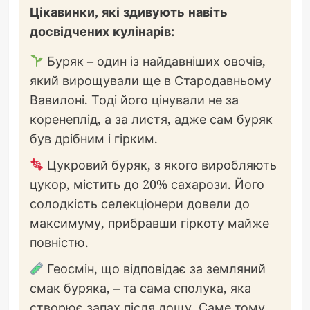
Цікавинки, які здивують навіть
досвідчених кулінарів:
Буряк – один із найдавніших овочів,
який вирощували ще в Стародавньому
Вавилоні. Тоді його цінували не за
коренеплід, а за листя, адже сам буряк
був дрібним і гірким.
Цукровий буряк, з якого виробляють
цукор, містить до 20% сахарози. Його
солодкість селекціонери довели до
максимуму, прибравши гіркоту майже
повністю.
Геосмін, що відповідає за земляний
смак буряка, – та сама сполука, яка
створює запах після дощу. Саме тому