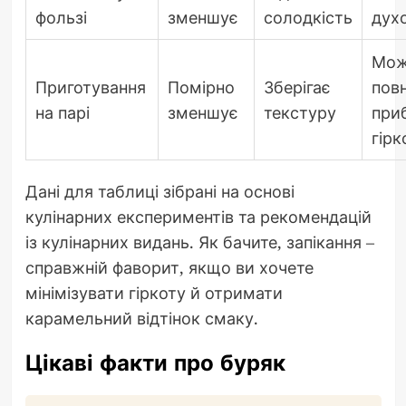
фользі
зменшує
солодкість
дух
Мож
Приготування
Помірно
Зберігає
пов
на парі
зменшує
текстуру
при
гірк
Дані для таблиці зібрані на основі
кулінарних експериментів та рекомендацій
із кулінарних видань. Як бачите, запікання –
справжній фаворит, якщо ви хочете
мінімізувати гіркоту й отримати
карамельний відтінок смаку.
Цікаві факти про буряк