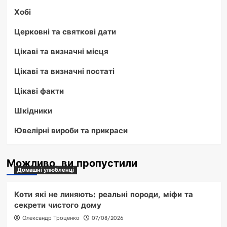
Хобі
Церковні та святкові дати
Цікаві та визначні місця
Цікаві та визначні постаті
Цікаві факти
Шкідники
Ювелірні вироби та прикраси
Можливо, ви пропустили
Домашні улюбленці
Коти які не линяють: реальні породи, міфи та
секрети чистого дому
Олександр Троценко
07/08/2026