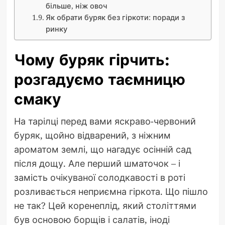
більше, ніж овоч
Як обрати буряк без гіркоти: поради з
ринку
Чому буряк гірчить:
розгадуємо таємницю
смаку
На тарілці перед вами яскраво-червоний
буряк, щойно відварений, з ніжним
ароматом землі, що нагадує осінній сад
після дощу. Але перший шматочок – і
замість очікуваної солодкавості в роті
розливається неприємна гіркота. Що пішло
не так? Цей коренеплід, який століттями
був основою борщів і салатів, іноді