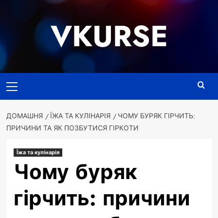
Перейти
до
VKURSE
вмісту
Основне
меню
ДОМАШНЯ
ЇЖА ТА КУЛІНАРІЯ
ЧОМУ БУРЯК ГІРЧИТЬ:
ПРИЧИНИ ТА ЯК ПОЗБУТИСЯ ГІРКОТИ
Їжа та кулінарія
Чому буряк
гірчить: причини