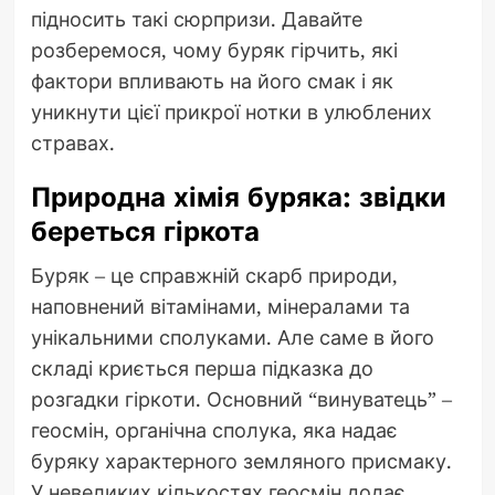
підносить такі сюрпризи. Давайте
розберемося, чому буряк гірчить, які
фактори впливають на його смак і як
уникнути цієї прикрої нотки в улюблених
стравах.
Природна хімія буряка: звідки
береться гіркота
Буряк – це справжній скарб природи,
наповнений вітамінами, мінералами та
унікальними сполуками. Але саме в його
складі криється перша підказка до
розгадки гіркоти. Основний “винуватець” –
геосмін, органічна сполука, яка надає
буряку характерного земляного присмаку.
У невеликих кількостях геосмін додає