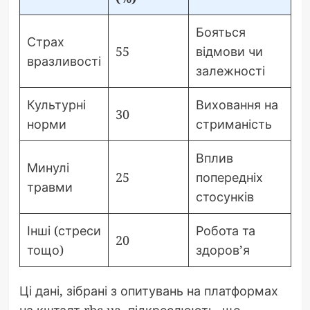
Бояться
Страх
55
відмови чи
вразливості
залежності
Культурні
Виховання на
30
норми
стриманість
Вплив
Минулі
25
попередніх
травми
стосунків
Інші (стреси
Робота та
20
тощо)
здоров’я
Ці дані, зібрані з опитувань на платформах
на кшталт rbc.ua, підкреслюють, що