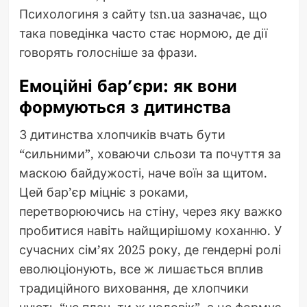
Психологиня з сайту tsn.ua зазначає, що
така поведінка часто стає нормою, де дії
говорять голосніше за фрази.
Емоційні бар’єри: як вони
формуються з дитинства
З дитинства хлопчиків вчать бути
“сильними”, ховаючи сльози та почуття за
маскою байдужості, наче воїн за щитом.
Цей бар’єр міцніє з роками,
перетворюючись на стіну, через яку важко
пробитися навіть найщирішому коханню. У
сучасних сім’ях 2025 року, де гендерні ролі
еволюціонують, все ж лишається вплив
традиційного виховання, де хлопчики
чують “не плач, ти ж чоловік”, а це формує