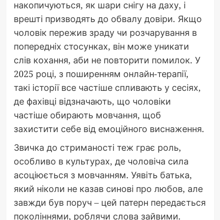
накопичуються, як шари снігу на даху, і
врешті призводять до обвалу довіри. Якщо
чоловік пережив зраду чи розчарування в
попередніх стосунках, він може уникати
слів кохання, аби не повторити помилок. У
2025 році, з поширенням онлайн-терапії,
такі історії все частіше спливають у сесіях,
де фахівці відзначають, що чоловіки
частіше обирають мовчання, щоб
захистити себе від емоційного виснаження.
Звичка до стриманості теж грає роль,
особливо в культурах, де чоловіча сила
асоціюється з мовчанням. Уявіть батька,
який ніколи не казав синові про любов, але
завжди був поруч – цей патерн передається
поколіннями, роблячи слова зайвими.