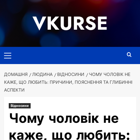
Перейти
до
VKURSE
вмісту
Основне
меню
ДОМАШНЯ
ЛЮДИНА
ВІДНОСИНИ
ЧОМУ ЧОЛОВІК НЕ
КАЖЕ, ЩО ЛЮБИТЬ: ПРИЧИНИ, ПОЯСНЕННЯ ТА ГЛИБИННІ
АСПЕКТИ
Відносини
Чому чоловік не
каже, що любить: