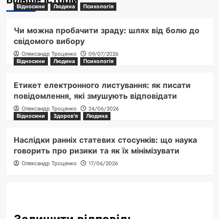
Більше історій
Відносини
Людина
Психологія
Чи можна пробачити зраду: шлях від болю до
свідомого вибору
Олександр Троценко
09/07/2026
Відносини
Людина
Психологія
Етикет електронного листування: як писати
повідомлення, які змушують відповідати
Олександр Троценко
24/06/2026
Відносини
Здоров'я
Людина
Наслідки ранніх статевих стосунків: що наука
говорить про ризики та як їх мінімізувати
Олександр Троценко
17/06/2026