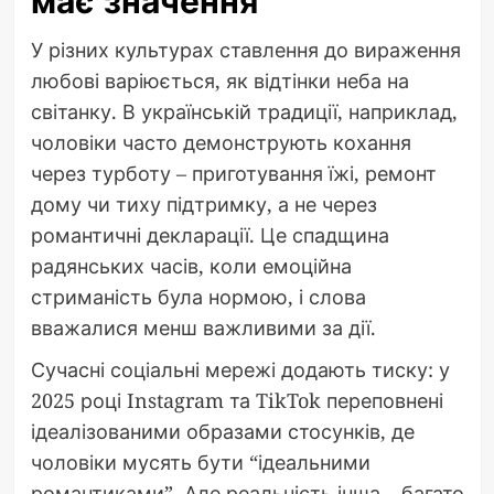
має значення
У різних культурах ставлення до вираження
любові варіюється, як відтінки неба на
світанку. В українській традиції, наприклад,
чоловіки часто демонструють кохання
через турботу – приготування їжі, ремонт
дому чи тиху підтримку, а не через
романтичні декларації. Це спадщина
радянських часів, коли емоційна
стриманість була нормою, і слова
вважалися менш важливими за дії.
Сучасні соціальні мережі додають тиску: у
2025 році Instagram та TikTok переповнені
ідеалізованими образами стосунків, де
чоловіки мусять бути “ідеальними
романтиками”. Але реальність інша – багато